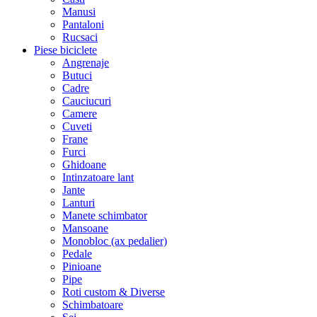
Manusi
Pantaloni
Rucsaci
Piese biciclete
Angrenaje
Butuci
Cadre
Cauciucuri
Camere
Cuveti
Frane
Furci
Ghidoane
Intinzatoare lant
Jante
Lanturi
Manete schimbator
Mansoane
Monobloc (ax pedalier)
Pedale
Pinioane
Pipe
Roti custom & Diverse
Schimbatoare