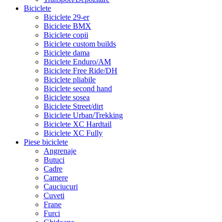
Biciclete
Biciclete 29-er
Biciclete BMX
Biciclete copii
Biciclete custom builds
Biciclete dama
Biciclete Enduro/AM
Biciclete Free Ride/DH
Biciclete pliabile
Biciclete second hand
Biciclete sosea
Biciclete Street/dirt
Biciclete Urban/Trekking
Biciclete XC Hardtail
Biciclete XC Fully
Piese biciclete
Angrenaje
Butuci
Cadre
Camere
Cauciucuri
Cuveti
Frane
Furci