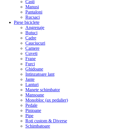
Casti
Manusi
Pantaloni
Rucsaci
Piese biciclete
Angrenaje
Butuci
Cadre
Cauciucuri
Camere
Cuveti
Frane
Furci
Ghidoane
Intinzatoare lant
Jante
Lanturi
Manete schimbator
Mansoane
Monobloc (ax pedalier)
Pedale
Pinioane
Pipe
Roti custom & Diverse
Schimbatoare