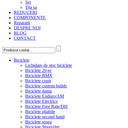
Sei
Tija sa
REDUCERI
COMPONENTE
Reparatii
DESPRE NOI
BLOG
CONTACT
Biciclete
Lichidare de stoc biciclete
Biciclete 29-er
Biciclete BMX
Biciclete copii
Biciclete custom builds
Biciclete dama
Biciclete Enduro/AM
Biciclete Electrice
Biciclete Free Ride/DH
Biciclete pliabile
Biciclete second hand
Biciclete sosea
Biciclete Street/dirt