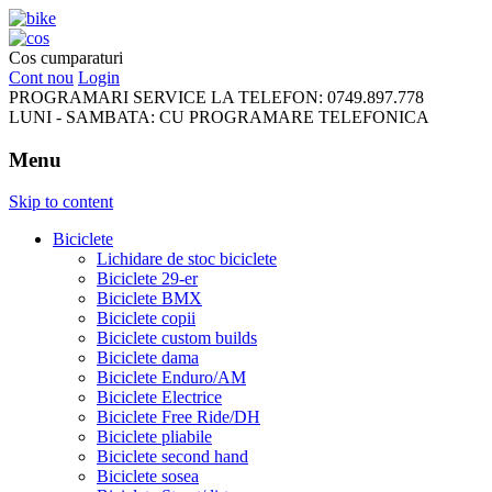
FreeRideBikes
Cos cumparaturi
Cont nou
Login
PROGRAMARI SERVICE LA TELEFON:
0749.897.778
LUNI - SAMBATA:
CU PROGRAMARE TELEFONICA
Menu
Skip to content
Biciclete
Lichidare de stoc biciclete
Biciclete 29-er
Biciclete BMX
Biciclete copii
Biciclete custom builds
Biciclete dama
Biciclete Enduro/AM
Biciclete Electrice
Biciclete Free Ride/DH
Biciclete pliabile
Biciclete second hand
Biciclete sosea