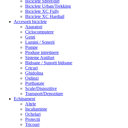
Biciclete Street/dirt
Biciclete Urban/Trekking
Biciclete XC Fully
Biciclete XC Hardtail
Accesorii biciclete
Aparatori
Ciclocomputere
Genti
Lumini / Sonerii
Pompe
Produse intretinere
Sisteme Antifurt
Bidoane / Suporti bidoane
Cricuri
Ghidolina
Oglinzi
Portbagaje
Scule/Dispozitive
Transport/Depozitare
Echipament
Altele
Incaltaminte
Ochelari
Protectii
Tricouri