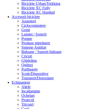
Biciclete Urban/Trekking
Biciclete XC Fully
Biciclete XC Hardtail
Accesorii biciclete
Aparatori
Ciclocomputere
Genti
Lumini / Sonerii
Pompe
Produse intretinere
Sisteme Antifurt
Bidoane / Suporti bidoane
Cricuri
Ghidolina
Oglinzi
Portbagaje
Scule/Dispozitive
Transport/Depozitare
Echipament
Altele
Incaltaminte
Ochelari
Protectii
Tricouri
Casti