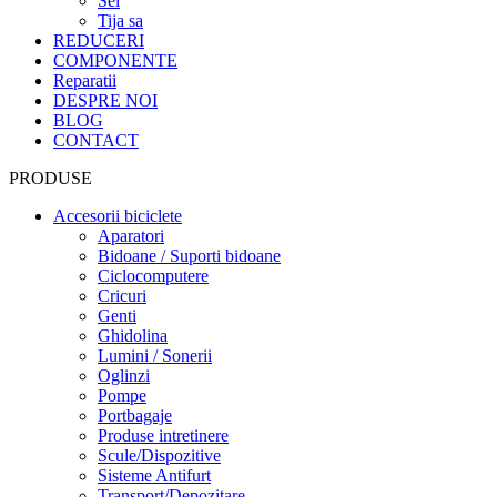
Sei
Tija sa
REDUCERI
COMPONENTE
Reparatii
DESPRE NOI
BLOG
CONTACT
PRODUSE
Accesorii biciclete
Aparatori
Bidoane / Suporti bidoane
Ciclocomputere
Cricuri
Genti
Ghidolina
Lumini / Sonerii
Oglinzi
Pompe
Portbagaje
Produse intretinere
Scule/Dispozitive
Sisteme Antifurt
Transport/Depozitare