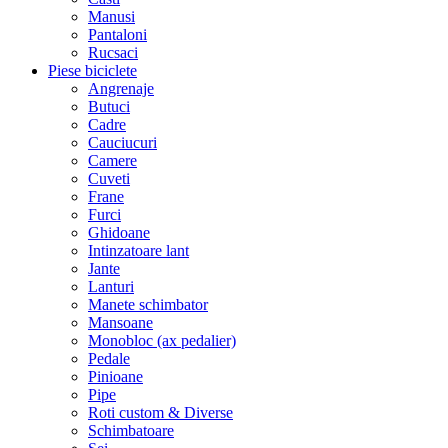
Manusi
Pantaloni
Rucsaci
Piese biciclete
Angrenaje
Butuci
Cadre
Cauciucuri
Camere
Cuveti
Frane
Furci
Ghidoane
Intinzatoare lant
Jante
Lanturi
Manete schimbator
Mansoane
Monobloc (ax pedalier)
Pedale
Pinioane
Pipe
Roti custom & Diverse
Schimbatoare