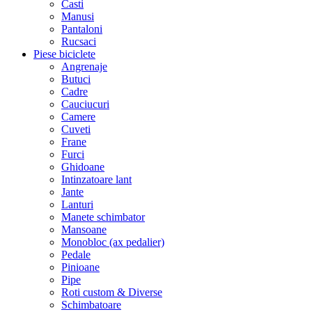
Casti
Manusi
Pantaloni
Rucsaci
Piese biciclete
Angrenaje
Butuci
Cadre
Cauciucuri
Camere
Cuveti
Frane
Furci
Ghidoane
Intinzatoare lant
Jante
Lanturi
Manete schimbator
Mansoane
Monobloc (ax pedalier)
Pedale
Pinioane
Pipe
Roti custom & Diverse
Schimbatoare