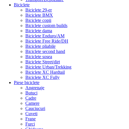
Biciclete
Biciclete 29-er
Biciclete BMX
Biciclete copii
Biciclete custom builds
Biciclete dama
Biciclete Enduro/AM
Biciclete Free Ride/DH
Biciclete pliabile
Biciclete second hand
Biciclete sosea
Biciclete Street/dirt
Biciclete Urban/Trekking
Biciclete XC Hardtail
Biciclete XC Fully
Piese biciclete
Angrenaje
Butuci
Cadre
Camere
Cauciucuri
Cuveti
Frane
Furci