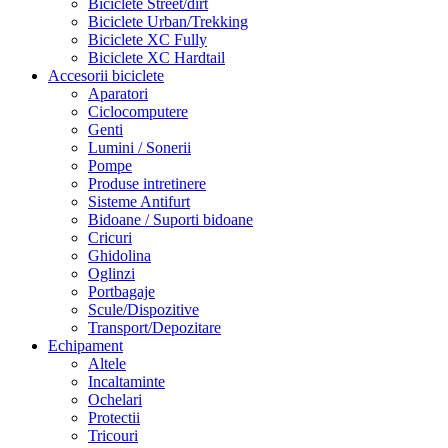
Biciclete Street/dirt
Biciclete Urban/Trekking
Biciclete XC Fully
Biciclete XC Hardtail
Accesorii biciclete
Aparatori
Ciclocomputere
Genti
Lumini / Sonerii
Pompe
Produse intretinere
Sisteme Antifurt
Bidoane / Suporti bidoane
Cricuri
Ghidolina
Oglinzi
Portbagaje
Scule/Dispozitive
Transport/Depozitare
Echipament
Altele
Incaltaminte
Ochelari
Protectii
Tricouri