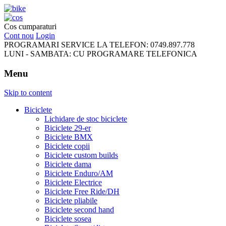
FreeRideBikes
Cos cumparaturi
Cont nou
Login
PROGRAMARI SERVICE LA TELEFON:
0749.897.778
LUNI - SAMBATA:
CU PROGRAMARE TELEFONICA
Menu
Skip to content
Biciclete
Lichidare de stoc biciclete
Biciclete 29-er
Biciclete BMX
Biciclete copii
Biciclete custom builds
Biciclete dama
Biciclete Enduro/AM
Biciclete Electrice
Biciclete Free Ride/DH
Biciclete pliabile
Biciclete second hand
Biciclete sosea