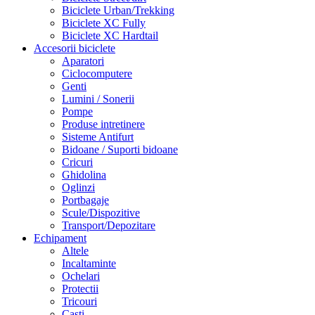
Biciclete Urban/Trekking
Biciclete XC Fully
Biciclete XC Hardtail
Accesorii biciclete
Aparatori
Ciclocomputere
Genti
Lumini / Sonerii
Pompe
Produse intretinere
Sisteme Antifurt
Bidoane / Suporti bidoane
Cricuri
Ghidolina
Oglinzi
Portbagaje
Scule/Dispozitive
Transport/Depozitare
Echipament
Altele
Incaltaminte
Ochelari
Protectii
Tricouri
Casti