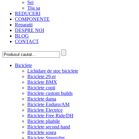
Sei
Tija sa
REDUCERI
COMPONENTE
Reparatii
DESPRE NOI
BLOG
CONTACT
Biciclete
Lichidare de stoc biciclete
Biciclete 29-er
Biciclete BMX
Biciclete copii
Biciclete custom builds
Biciclete dama
Biciclete Enduro/AM
Biciclete Electrice
Biciclete Free Ride/DH
Biciclete pliabile
Biciclete second hand
Biciclete sosea
Biciclete Street/dirt