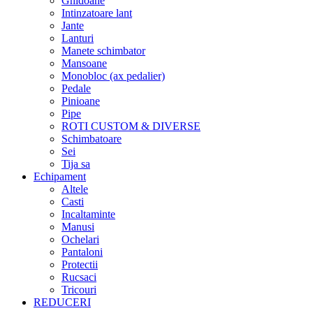
Ghidoane
Intinzatoare lant
Jante
Lanturi
Manete schimbator
Mansoane
Monobloc (ax pedalier)
Pedale
Pinioane
Pipe
ROTI CUSTOM & DIVERSE
Schimbatoare
Sei
Tija sa
Echipament
Altele
Casti
Incaltaminte
Manusi
Ochelari
Pantaloni
Protectii
Rucsaci
Tricouri
REDUCERI