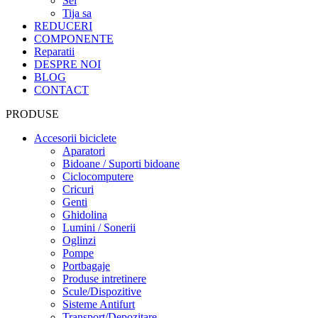
Sei
Tija sa
REDUCERI
COMPONENTE
Reparatii
DESPRE NOI
BLOG
CONTACT
PRODUSE
Accesorii biciclete
Aparatori
Bidoane / Suporti bidoane
Ciclocomputere
Cricuri
Genti
Ghidolina
Lumini / Sonerii
Oglinzi
Pompe
Portbagaje
Produse intretinere
Scule/Dispozitive
Sisteme Antifurt
Transport/Depozitare