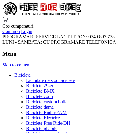
FreeRideBikes
Cos cumparaturi
Cont nou
Login
PROGRAMARI SERVICE LA TELEFON:
0749.897.778
LUNI - SAMBATA:
CU PROGRAMARE TELEFONICA
Menu
Skip to content
Biciclete
Lichidare de stoc biciclete
Biciclete 29-er
Biciclete BMX
Biciclete copii
Biciclete custom builds
Biciclete dama
Biciclete Enduro/AM
Biciclete Electrice
Biciclete Free Ride/DH
Biciclete pliabile