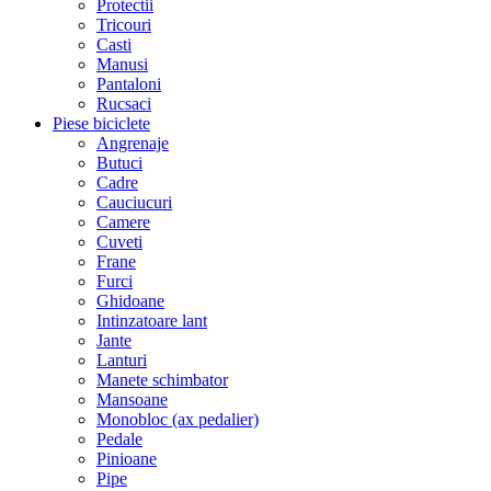
Protectii
Tricouri
Casti
Manusi
Pantaloni
Rucsaci
Piese biciclete
Angrenaje
Butuci
Cadre
Cauciucuri
Camere
Cuveti
Frane
Furci
Ghidoane
Intinzatoare lant
Jante
Lanturi
Manete schimbator
Mansoane
Monobloc (ax pedalier)
Pedale
Pinioane
Pipe