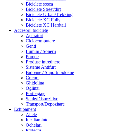
Biciclete sosea
Biciclete Street/dirt
Biciclete Urban/Trekking
Biciclete XC Fully
Biciclete XC Hardtail
Accesorii biciclete
Aparatori
Ciclocomputere
Genti
Lumini / Sonerii
Pompe
Produse intretinere
Sisteme Antifurt
Bidoane / Suporti bidoane
Cricuri
Ghidolina
Oglinzi
Portbagaje
Scule/Dispozitive
Transport/Depozitare
Echipament
Altele
Incaltaminte
Ochelari
Protectii