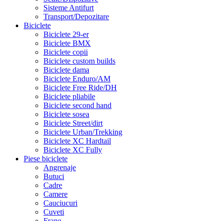
Sisteme Antifurt
Transport/Depozitare
Biciclete
Biciclete 29-er
Biciclete BMX
Biciclete copii
Biciclete custom builds
Biciclete dama
Biciclete Enduro/AM
Biciclete Free Ride/DH
Biciclete pliabile
Biciclete second hand
Biciclete sosea
Biciclete Street/dirt
Biciclete Urban/Trekking
Biciclete XC Hardtail
Biciclete XC Fully
Piese biciclete
Angrenaje
Butuci
Cadre
Camere
Cauciucuri
Cuveti
Frane