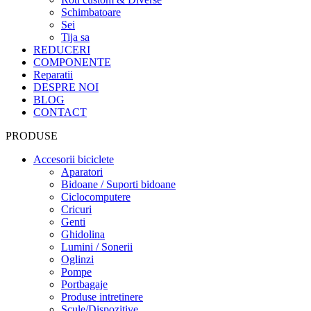
Schimbatoare
Sei
Tija sa
REDUCERI
COMPONENTE
Reparatii
DESPRE NOI
BLOG
CONTACT
PRODUSE
Accesorii biciclete
Aparatori
Bidoane / Suporti bidoane
Ciclocomputere
Cricuri
Genti
Ghidolina
Lumini / Sonerii
Oglinzi
Pompe
Portbagaje
Produse intretinere
Scule/Dispozitive