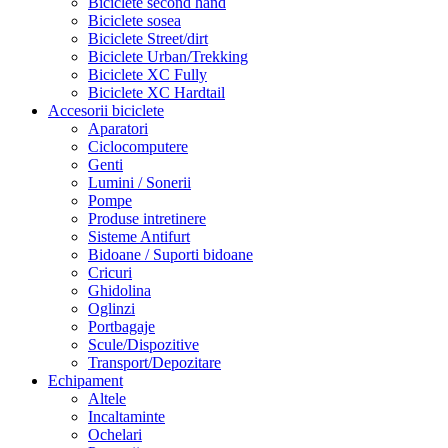
Biciclete second hand
Biciclete sosea
Biciclete Street/dirt
Biciclete Urban/Trekking
Biciclete XC Fully
Biciclete XC Hardtail
Accesorii biciclete
Aparatori
Ciclocomputere
Genti
Lumini / Sonerii
Pompe
Produse intretinere
Sisteme Antifurt
Bidoane / Suporti bidoane
Cricuri
Ghidolina
Oglinzi
Portbagaje
Scule/Dispozitive
Transport/Depozitare
Echipament
Altele
Incaltaminte
Ochelari