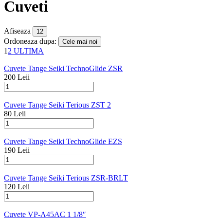
Cuveti
Afiseaza
Ordoneaza dupa:
1
2
ULTIMA
Cuvete Tange Seiki TechnoGlide ZSR
200 Leii
Cuvete Tange Seiki Terious ZST 2
80 Leii
Cuvete Tange Seiki TechnoGlide EZS
190 Leii
Cuvete Tange Seiki Terious ZSR-BRLT
120 Leii
Cuvete VP-A45AC 1 1/8″