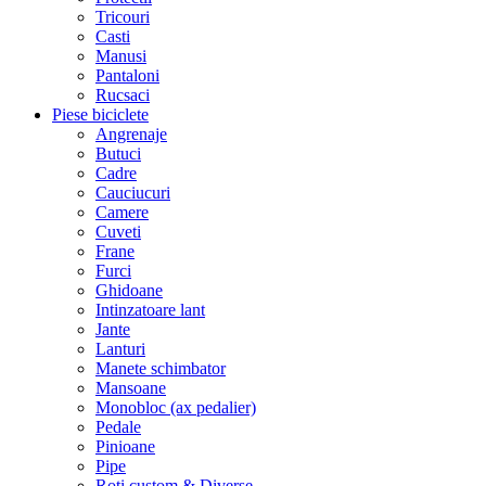
Tricouri
Casti
Manusi
Pantaloni
Rucsaci
Piese biciclete
Angrenaje
Butuci
Cadre
Cauciucuri
Camere
Cuveti
Frane
Furci
Ghidoane
Intinzatoare lant
Jante
Lanturi
Manete schimbator
Mansoane
Monobloc (ax pedalier)
Pedale
Pinioane
Pipe
Roti custom & Diverse