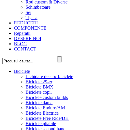
Roti custom & Diverse
Schimbatoare
Sei
Tija sa
REDUCERI
COMPONENTE
Reparatii
DESPRE NOI
BLOG
CONTACT
Biciclete
Lichidare de stoc biciclete
Biciclete 29-er
Biciclete BMX
Biciclete copii
Biciclete custom builds
Biciclete dama
Biciclete Enduro/AM
Biciclete Electrice
Biciclete Free Ride/DH
Biciclete pliabile
Biciclete second hand