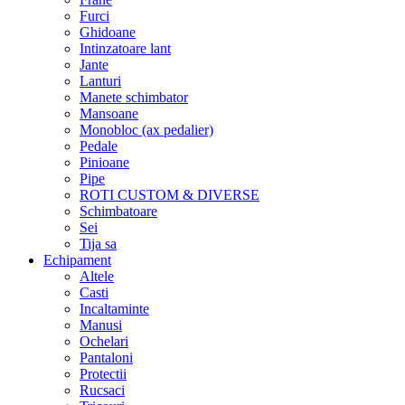
Furci
Ghidoane
Intinzatoare lant
Jante
Lanturi
Manete schimbator
Mansoane
Monobloc (ax pedalier)
Pedale
Pinioane
Pipe
ROTI CUSTOM & DIVERSE
Schimbatoare
Sei
Tija sa
Echipament
Altele
Casti
Incaltaminte
Manusi
Ochelari
Pantaloni
Protectii
Rucsaci