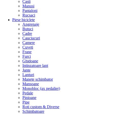
Casti
Manusi
Pantaloni
Rucsaci
Piese biciclete
Angrenaje
Butuci
Cadre
Cauciucuri
Camere
Cuveti
Frane
Furci
Ghidoane
Intinzatoare lant
Jante
Lanturi
Manete schimbator
Mansoane
Monobloc (ax pedalier)
Pedale
Pinioane
Pipe
Roti custom & Diverse
Schimbatoare