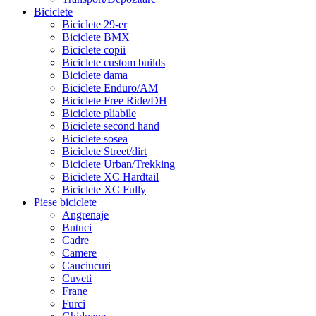
Biciclete
Biciclete 29-er
Biciclete BMX
Biciclete copii
Biciclete custom builds
Biciclete dama
Biciclete Enduro/AM
Biciclete Free Ride/DH
Biciclete pliabile
Biciclete second hand
Biciclete sosea
Biciclete Street/dirt
Biciclete Urban/Trekking
Biciclete XC Hardtail
Biciclete XC Fully
Piese biciclete
Angrenaje
Butuci
Cadre
Camere
Cauciucuri
Cuveti
Frane
Furci