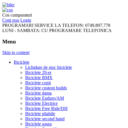
FreeRideBikes
Cos cumparaturi
Cont nou
Login
PROGRAMARI SERVICE LA TELEFON:
0749.897.778
LUNI - SAMBATA:
CU PROGRAMARE TELEFONICA
Menu
Skip to content
Biciclete
Lichidare de stoc biciclete
Biciclete 29-er
Biciclete BMX
Biciclete copii
Biciclete custom builds
Biciclete dama
Biciclete Enduro/AM
Biciclete Electrice
Biciclete Free Ride/DH
Biciclete pliabile
Biciclete second hand
Biciclete sosea