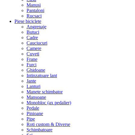
Manusi
Pantaloni
Rucsaci
Piese biciclete
Angrenaje
Butuci
Cadre
Cauciucuri
Camere
Cuveti
Frane
Furci
Ghidoane
Intinzatoare lant
Jante
Lanturi
Manete schimbator
Mansoane
Monobloc (ax pedalier)
Pedale
Pinioane
Pipe
Roti custom & Diverse
Schimbatoare