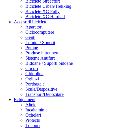
Biciclete Street/dirt
Biciclete Urban/Trekking
Biciclete XC Fully
Biciclete XC Hardtail
Accesorii biciclete
Aparatori
Ciclocomputere
Genti
Lumini / Sonerii
Pompe
Produse intretinere
Sisteme Antifurt
Bidoane / Suporti bidoane
Cricuri
Ghidolina
Oglinzi
Portbagaje
Scule/Dispozitive
Transport/Depozitare
Echipament
Altele
Incaltaminte
Ochelari
Protectii
Tricouri