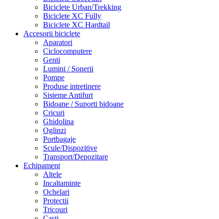
Biciclete Urban/Trekking
Biciclete XC Fully
Biciclete XC Hardtail
Accesorii biciclete
Aparatori
Ciclocomputere
Genti
Lumini / Sonerii
Pompe
Produse intretinere
Sisteme Antifurt
Bidoane / Suporti bidoane
Cricuri
Ghidolina
Oglinzi
Portbagaje
Scule/Dispozitive
Transport/Depozitare
Echipament
Altele
Incaltaminte
Ochelari
Protectii
Tricouri
Casti