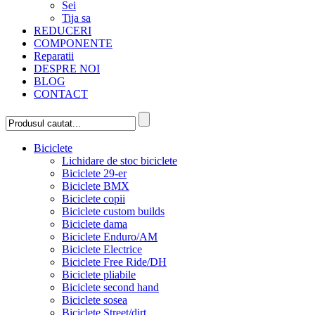
Sei
Tija sa
REDUCERI
COMPONENTE
Reparatii
DESPRE NOI
BLOG
CONTACT
Biciclete
Lichidare de stoc biciclete
Biciclete 29-er
Biciclete BMX
Biciclete copii
Biciclete custom builds
Biciclete dama
Biciclete Enduro/AM
Biciclete Electrice
Biciclete Free Ride/DH
Biciclete pliabile
Biciclete second hand
Biciclete sosea
Biciclete Street/dirt