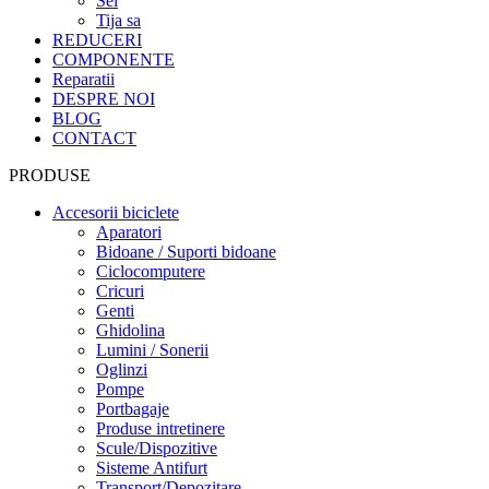
Sei
Tija sa
REDUCERI
COMPONENTE
Reparatii
DESPRE NOI
BLOG
CONTACT
PRODUSE
Accesorii biciclete
Aparatori
Bidoane / Suporti bidoane
Ciclocomputere
Cricuri
Genti
Ghidolina
Lumini / Sonerii
Oglinzi
Pompe
Portbagaje
Produse intretinere
Scule/Dispozitive
Sisteme Antifurt
Transport/Depozitare