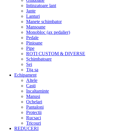
Ghidoane
Intinzatoare lant
Jante
Lanturi
Manete schimbator
Mansoane
Monobloc (ax pedalier)
Pedale
Pinioane
Pipe
ROTI CUSTOM & DIVERSE
Schimbatoare
Sei
Tija sa
Echipament
Altele
Casti
Incaltaminte
Manusi
Ochelari
Pantaloni
Protectii
Rucsaci
Tricouri
REDUCERI