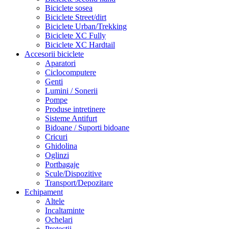
Biciclete sosea
Biciclete Street/dirt
Biciclete Urban/Trekking
Biciclete XC Fully
Biciclete XC Hardtail
Accesorii biciclete
Aparatori
Ciclocomputere
Genti
Lumini / Sonerii
Pompe
Produse intretinere
Sisteme Antifurt
Bidoane / Suporti bidoane
Cricuri
Ghidolina
Oglinzi
Portbagaje
Scule/Dispozitive
Transport/Depozitare
Echipament
Altele
Incaltaminte
Ochelari
Protectii