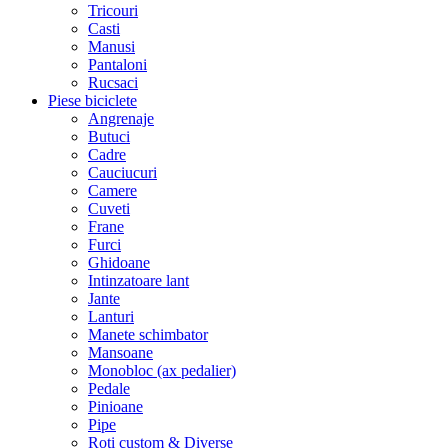
Tricouri
Casti
Manusi
Pantaloni
Rucsaci
Piese biciclete
Angrenaje
Butuci
Cadre
Cauciucuri
Camere
Cuveti
Frane
Furci
Ghidoane
Intinzatoare lant
Jante
Lanturi
Manete schimbator
Mansoane
Monobloc (ax pedalier)
Pedale
Pinioane
Pipe
Roti custom & Diverse