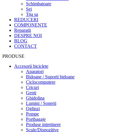
Schimbatoare
Sei
Tija sa
REDUCERI
COMPONENTE
Reparatii
DESPRE NOI
BLOG
CONTACT
PRODUSE
Accesorii biciclete
Aparatori
Bidoane / Suporti bidoane
Ciclocomputere
Cricuri
Genti
Ghidolina
Lumini / Sonerii
Oglinzi
Pompe
Portbagaje
Produse intretinere
Scule/Dispozitive