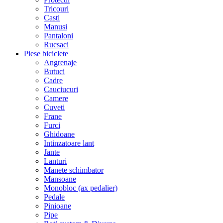
Tricouri
Casti
Manusi
Pantaloni
Rucsaci
Piese biciclete
Angrenaje
Butuci
Cadre
Cauciucuri
Camere
Cuveti
Frane
Furci
Ghidoane
Intinzatoare lant
Jante
Lanturi
Manete schimbator
Mansoane
Monobloc (ax pedalier)
Pedale
Pinioane
Pipe