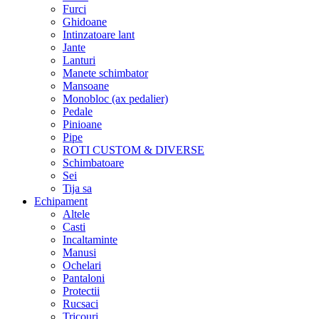
Furci
Ghidoane
Intinzatoare lant
Jante
Lanturi
Manete schimbator
Mansoane
Monobloc (ax pedalier)
Pedale
Pinioane
Pipe
ROTI CUSTOM & DIVERSE
Schimbatoare
Sei
Tija sa
Echipament
Altele
Casti
Incaltaminte
Manusi
Ochelari
Pantaloni
Protectii
Rucsaci
Tricouri