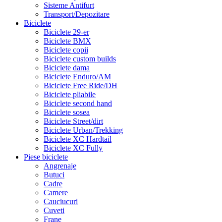
Sisteme Antifurt
Transport/Depozitare
Biciclete
Biciclete 29-er
Biciclete BMX
Biciclete copii
Biciclete custom builds
Biciclete dama
Biciclete Enduro/AM
Biciclete Free Ride/DH
Biciclete pliabile
Biciclete second hand
Biciclete sosea
Biciclete Street/dirt
Biciclete Urban/Trekking
Biciclete XC Hardtail
Biciclete XC Fully
Piese biciclete
Angrenaje
Butuci
Cadre
Camere
Cauciucuri
Cuveti
Frane