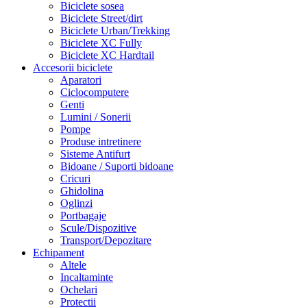
Biciclete sosea
Biciclete Street/dirt
Biciclete Urban/Trekking
Biciclete XC Fully
Biciclete XC Hardtail
Accesorii biciclete
Aparatori
Ciclocomputere
Genti
Lumini / Sonerii
Pompe
Produse intretinere
Sisteme Antifurt
Bidoane / Suporti bidoane
Cricuri
Ghidolina
Oglinzi
Portbagaje
Scule/Dispozitive
Transport/Depozitare
Echipament
Altele
Incaltaminte
Ochelari
Protectii