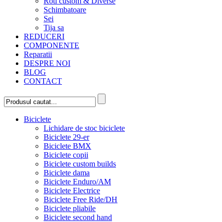
Roti custom & Diverse
Schimbatoare
Sei
Tija sa
REDUCERI
COMPONENTE
Reparatii
DESPRE NOI
BLOG
CONTACT
Biciclete
Lichidare de stoc biciclete
Biciclete 29-er
Biciclete BMX
Biciclete copii
Biciclete custom builds
Biciclete dama
Biciclete Enduro/AM
Biciclete Electrice
Biciclete Free Ride/DH
Biciclete pliabile
Biciclete second hand