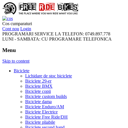
FreeRideBikes
Cos cumparaturi
Cont nou
Login
PROGRAMARI SERVICE LA TELEFON:
0749.897.778
LUNI - SAMBATA:
CU PROGRAMARE TELEFONICA
Menu
Skip to content
Biciclete
Lichidare de stoc biciclete
Biciclete 29-er
Biciclete BMX
Biciclete copii
Biciclete custom builds
Biciclete dama
Biciclete Enduro/AM
Biciclete Electrice
Biciclete Free Ride/DH
Biciclete pliabile
Biciclete second hand