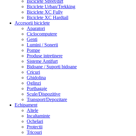
Biciclete Street/dirt
Biciclete Urban/Trekking
Biciclete XC Fully
Biciclete XC Hardtail
Accesorii biciclete
Aparatori
Ciclocomputere
Genti
Lumini / Sonerii
Pompe
Produse intretinere
Sisteme Antifurt
Bidoane / Suporti bidoane
Cricuri
Ghidolina
Oglinzi
Portbagaje
Scule/Dispozitive
Transport/Depozitare
Echipament
Altele
Incaltaminte
Ochelari
Protectii
Tricouri