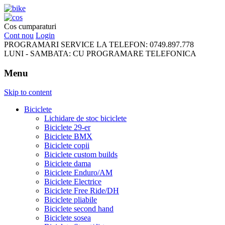
FreeRideBikes
Cos cumparaturi
Cont nou
Login
PROGRAMARI SERVICE LA TELEFON:
0749.897.778
LUNI - SAMBATA:
CU PROGRAMARE TELEFONICA
Menu
Skip to content
Biciclete
Lichidare de stoc biciclete
Biciclete 29-er
Biciclete BMX
Biciclete copii
Biciclete custom builds
Biciclete dama
Biciclete Enduro/AM
Biciclete Electrice
Biciclete Free Ride/DH
Biciclete pliabile
Biciclete second hand
Biciclete sosea