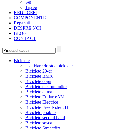
Sei
Tija sa
REDUCERI
COMPONENTE
Reparatii
DESPRE NOI
BLOG
CONTACT
Biciclete
Lichidare de stoc biciclete
Biciclete 29-er
Biciclete BMX
Biciclete copii
Biciclete custom builds
Biciclete dama
Biciclete Enduro/AM
Biciclete Electrice
Biciclete Free Ride/DH
Biciclete pliabile
Biciclete second hand
Biciclete sosea
Biciclete Street/dirt