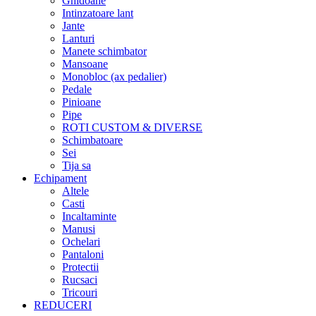
Ghidoane
Intinzatoare lant
Jante
Lanturi
Manete schimbator
Mansoane
Monobloc (ax pedalier)
Pedale
Pinioane
Pipe
ROTI CUSTOM & DIVERSE
Schimbatoare
Sei
Tija sa
Echipament
Altele
Casti
Incaltaminte
Manusi
Ochelari
Pantaloni
Protectii
Rucsaci
Tricouri
REDUCERI