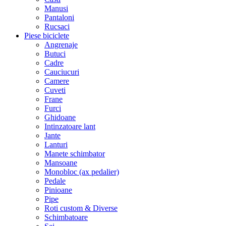
Manusi
Pantaloni
Rucsaci
Piese biciclete
Angrenaje
Butuci
Cadre
Cauciucuri
Camere
Cuveti
Frane
Furci
Ghidoane
Intinzatoare lant
Jante
Lanturi
Manete schimbator
Mansoane
Monobloc (ax pedalier)
Pedale
Pinioane
Pipe
Roti custom & Diverse
Schimbatoare