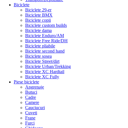
Biciclete
Biciclete 29-er
Biciclete BMX
Biciclete copii
Biciclete custom builds
Biciclete dama
Biciclete Enduro/AM
Biciclete Free Ride/DH
Biciclete pliabile
Biciclete second hand
Biciclete sosea
Biciclete Street/dirt
Biciclete Urban/Trekking
Biciclete XC Hardtail
Biciclete XC Fully
Piese biciclete
Angrenaje
Butuci
Cadre
Camere
Cauciucuri
Cuveti
Frane
Furci