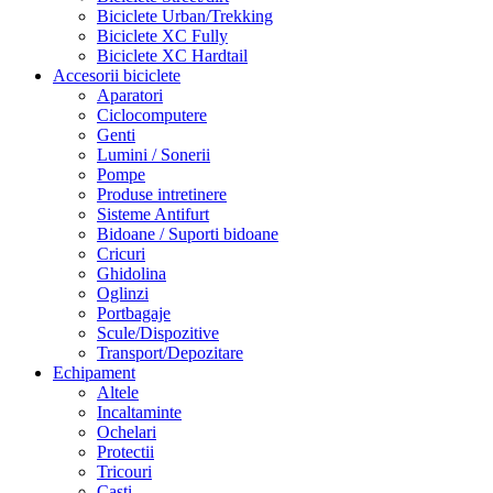
Biciclete Urban/Trekking
Biciclete XC Fully
Biciclete XC Hardtail
Accesorii biciclete
Aparatori
Ciclocomputere
Genti
Lumini / Sonerii
Pompe
Produse intretinere
Sisteme Antifurt
Bidoane / Suporti bidoane
Cricuri
Ghidolina
Oglinzi
Portbagaje
Scule/Dispozitive
Transport/Depozitare
Echipament
Altele
Incaltaminte
Ochelari
Protectii
Tricouri
Casti