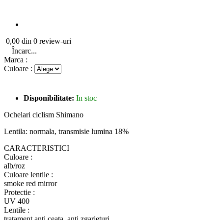
0,00 din 0 review-uri
Încarc...
Marca :
Culoare :
Disponibilitate:
In stoc
Ochelari ciclism Shimano
Lentila: normala, transmisie lumina 18%
CARACTERISTICI
Culoare :
alb/roz
Culoare lentile :
smoke red mirror
Protectie :
UV 400
Lentile :
tratament anti ceata, anti zgarieturi,