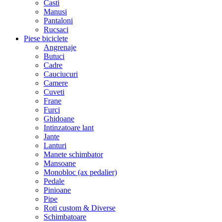
Casti
Manusi
Pantaloni
Rucsaci
Piese biciclete
Angrenaje
Butuci
Cadre
Cauciucuri
Camere
Cuveti
Frane
Furci
Ghidoane
Intinzatoare lant
Jante
Lanturi
Manete schimbator
Mansoane
Monobloc (ax pedalier)
Pedale
Pinioane
Pipe
Roti custom & Diverse
Schimbatoare