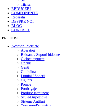
Sei
Tija sa
REDUCERI
COMPONENTE
Reparatii
DESPRE NOI
BLOG
CONTACT
PRODUSE
Accesorii biciclete
Aparatori
Bidoane / Suporti bidoane
Ciclocomputere
Cricuri
Genti
Ghidolina
Lumini / Sonerii
Oglinzi
Pompe
Portbagaje
Produse intretinere
Scule/Dispozitive
Sisteme Antifurt
Transport/Depozitare