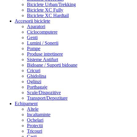
Biciclete Urban/Trekking
Biciclete XC Fully
Biciclete XC Hardtail
Accesorii biciclete
Aparatori
Ciclocomputere
Genti
Lumini / Sonerii
Pompe
Produse intretinere
Sisteme Antifurt
Bidoane / Suporti bidoane
Cricuri
Ghidolina
Oglinzi
Portbagaje
Scule/Dispozitive
Transport/Depozitare
Echipament
Altele
Incaltaminte
Ochelari
Protectii
Tricouri
Casti