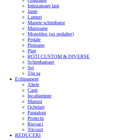
Ghidoane
Intinzatoare lant
Jante
Lanturi
Manete schimbator
Mansoane
Monobloc (ax pedalier)
Pedale
Pinioane
Pipe
ROTI CUSTOM & DIVERSE
Schimbatoare
Sei
Tija sa
Echipament
Altele
Casti
Incaltaminte
Manusi
Ochelari
Pantaloni
Protectii
Rucsaci
Tricouri
REDUCERI