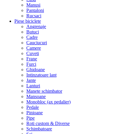
Manusi
Pantaloni
Rucsaci
Piese biciclete
Angrenaje
Butuci
Cadre
Cauciucuri
Camere
Cuveti
Frane
Furci
Ghidoane
Intinzatoare lant
Jante
Lanturi
Manete schimbator
Mansoane
Monobloc (ax pedalier)
Pedale
Pinioane
Pipe
Roti custom & Diverse
Schimbatoare