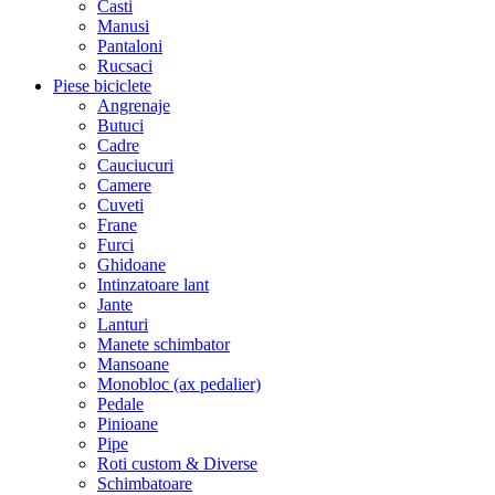
Casti
Manusi
Pantaloni
Rucsaci
Piese biciclete
Angrenaje
Butuci
Cadre
Cauciucuri
Camere
Cuveti
Frane
Furci
Ghidoane
Intinzatoare lant
Jante
Lanturi
Manete schimbator
Mansoane
Monobloc (ax pedalier)
Pedale
Pinioane
Pipe
Roti custom & Diverse
Schimbatoare