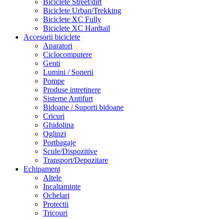
Biciclete Street/dirt
Biciclete Urban/Trekking
Biciclete XC Fully
Biciclete XC Hardtail
Accesorii biciclete
Aparatori
Ciclocomputere
Genti
Lumini / Sonerii
Pompe
Produse intretinere
Sisteme Antifurt
Bidoane / Suporti bidoane
Cricuri
Ghidolina
Oglinzi
Portbagaje
Scule/Dispozitive
Transport/Depozitare
Echipament
Altele
Incaltaminte
Ochelari
Protectii
Tricouri