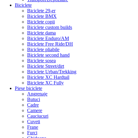
Biciclete
Biciclete 29-er
Biciclete BMX
Biciclete copii
Biciclete custom builds
Biciclete dama
Biciclete Enduro/AM
Biciclete Free Ride/DH
Biciclete pliabile
Biciclete second hand
Biciclete sosea
Biciclete Street/dirt
Biciclete Urban/Trekking
Biciclete XC Hardtail
Biciclete XC Fully
Piese biciclete
Angrenaje
Butuci
Cadre
Camere
Cauciucuri
Cuveti
Frane
Furci