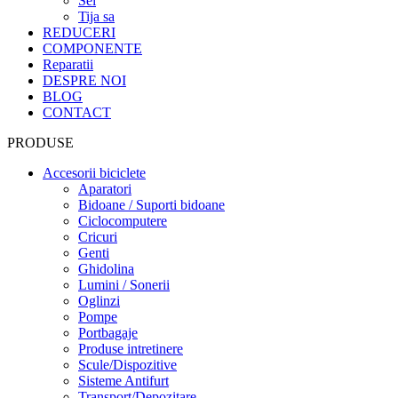
Sei
Tija sa
REDUCERI
COMPONENTE
Reparatii
DESPRE NOI
BLOG
CONTACT
PRODUSE
Accesorii biciclete
Aparatori
Bidoane / Suporti bidoane
Ciclocomputere
Cricuri
Genti
Ghidolina
Lumini / Sonerii
Oglinzi
Pompe
Portbagaje
Produse intretinere
Scule/Dispozitive
Sisteme Antifurt
Transport/Depozitare