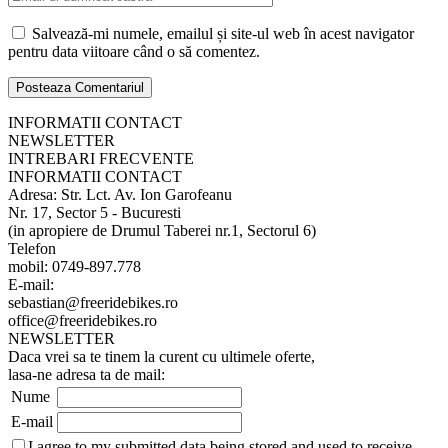
Salvează-mi numele, emailul și site-ul web în acest navigator
pentru data viitoare când o să comentez.
INFORMATII CONTACT
NEWSLETTER
INTREBARI FRECVENTE
INFORMATII CONTACT
Adresa: Str. Lct. Av. Ion Garofeanu
Nr. 17, Sector 5 - Bucuresti
(in apropiere de Drumul Taberei nr.1, Sectorul 6)
Telefon
mobil: 0749-897.778
E-mail:
sebastian@freeridebikes.ro
office@freeridebikes.ro
NEWSLETTER
Daca vrei sa te tinem la curent cu ultimele oferte,
lasa-ne adresa ta de mail:
Nume
E-mail
I agree to my submitted data being stored and used to receive