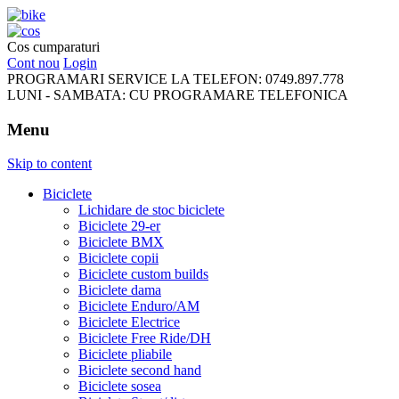
FreeRideBikes
Cos cumparaturi
Cont nou
Login
PROGRAMARI SERVICE LA TELEFON:
0749.897.778
LUNI - SAMBATA:
CU PROGRAMARE TELEFONICA
Menu
Skip to content
Biciclete
Lichidare de stoc biciclete
Biciclete 29-er
Biciclete BMX
Biciclete copii
Biciclete custom builds
Biciclete dama
Biciclete Enduro/AM
Biciclete Electrice
Biciclete Free Ride/DH
Biciclete pliabile
Biciclete second hand
Biciclete sosea