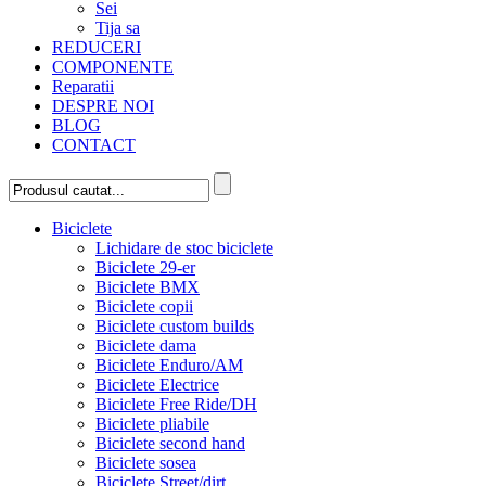
Sei
Tija sa
REDUCERI
COMPONENTE
Reparatii
DESPRE NOI
BLOG
CONTACT
Biciclete
Lichidare de stoc biciclete
Biciclete 29-er
Biciclete BMX
Biciclete copii
Biciclete custom builds
Biciclete dama
Biciclete Enduro/AM
Biciclete Electrice
Biciclete Free Ride/DH
Biciclete pliabile
Biciclete second hand
Biciclete sosea
Biciclete Street/dirt