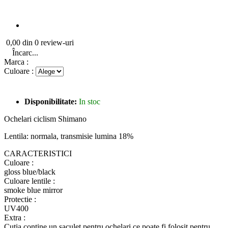
0,00 din 0 review-uri
Încarc...
Marca :
Culoare :
Disponibilitate:
In stoc
Ochelari ciclism Shimano
Lentila: normala, transmisie lumina 18%
CARACTERISTICI
Culoare :
gloss blue/black
Culoare lentile :
smoke blue mirror
Protectie :
UV400
Extra :
Cutia contine un saculet pentru ochelari ce poate fi folosit pentru