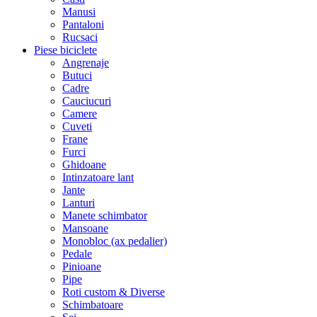
Manusi
Pantaloni
Rucsaci
Piese biciclete
Angrenaje
Butuci
Cadre
Cauciucuri
Camere
Cuveti
Frane
Furci
Ghidoane
Intinzatoare lant
Jante
Lanturi
Manete schimbator
Mansoane
Monobloc (ax pedalier)
Pedale
Pinioane
Pipe
Roti custom & Diverse
Schimbatoare