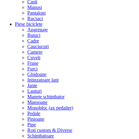
Casti
Manusi
Pantaloni
Rucsaci
Piese biciclete
Angrenaje
Butuci
Cadre
Cauciucuri
Camere
Cuveti
Frane
Furci
Ghidoane
Intinzatoare lant
Jante
Lanturi
Manete schimbator
Mansoane
Monobloc (ax pedalier)
Pedale
Pinioane
Pipe
Roti custom & Diverse
Schimbatoare