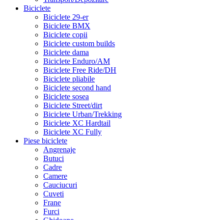
Biciclete
Biciclete 29-er
Biciclete BMX
Biciclete copii
Biciclete custom builds
Biciclete dama
Biciclete Enduro/AM
Biciclete Free Ride/DH
Biciclete pliabile
Biciclete second hand
Biciclete sosea
Biciclete Street/dirt
Biciclete Urban/Trekking
Biciclete XC Hardtail
Biciclete XC Fully
Piese biciclete
Angrenaje
Butuci
Cadre
Camere
Cauciucuri
Cuveti
Frane
Furci