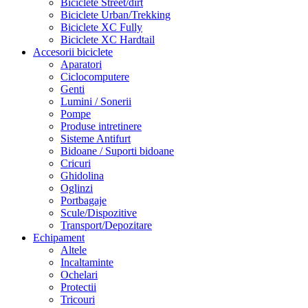
Biciclete Street/dirt
Biciclete Urban/Trekking
Biciclete XC Fully
Biciclete XC Hardtail
Accesorii biciclete
Aparatori
Ciclocomputere
Genti
Lumini / Sonerii
Pompe
Produse intretinere
Sisteme Antifurt
Bidoane / Suporti bidoane
Cricuri
Ghidolina
Oglinzi
Portbagaje
Scule/Dispozitive
Transport/Depozitare
Echipament
Altele
Incaltaminte
Ochelari
Protectii
Tricouri