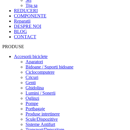
Sei
Tija sa
REDUCERI
COMPONENTE
Reparatii
DESPRE NOI
BLOG
CONTACT
PRODUSE
Accesorii biciclete
Aparatori
Bidoane / Suporti bidoane
Ciclocomputere
Cricuri
Genti
Ghidolina
Lumini / Sonerii
Oglinzi
Pompe
Portbagaje
Produse intretinere
Scule/Dispozitive
Sisteme Antifurt
Transport/Depozitare