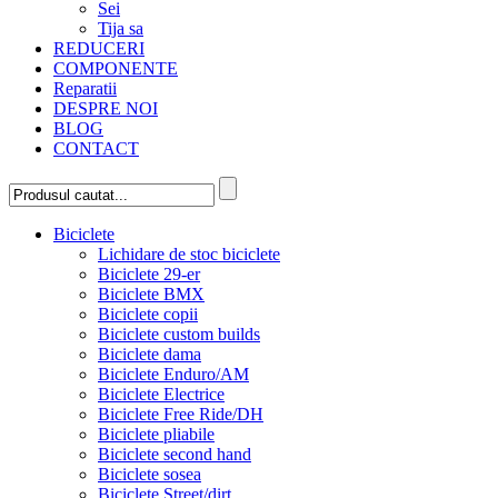
Sei
Tija sa
REDUCERI
COMPONENTE
Reparatii
DESPRE NOI
BLOG
CONTACT
Biciclete
Lichidare de stoc biciclete
Biciclete 29-er
Biciclete BMX
Biciclete copii
Biciclete custom builds
Biciclete dama
Biciclete Enduro/AM
Biciclete Electrice
Biciclete Free Ride/DH
Biciclete pliabile
Biciclete second hand
Biciclete sosea
Biciclete Street/dirt