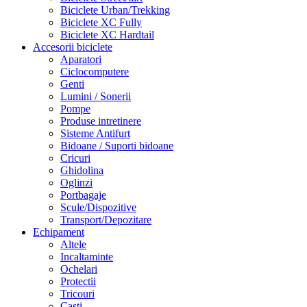
Biciclete Urban/Trekking
Biciclete XC Fully
Biciclete XC Hardtail
Accesorii biciclete
Aparatori
Ciclocomputere
Genti
Lumini / Sonerii
Pompe
Produse intretinere
Sisteme Antifurt
Bidoane / Suporti bidoane
Cricuri
Ghidolina
Oglinzi
Portbagaje
Scule/Dispozitive
Transport/Depozitare
Echipament
Altele
Incaltaminte
Ochelari
Protectii
Tricouri
Casti