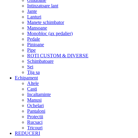
Ghidoane
Intinzatoare lant
Jante
Lanturi
Manete schimbator
Mansoane
Monobloc (ax pedalier)
Pedale
Pinioane
Pipe
ROTI CUSTOM & DIVERSE
Schimbatoare
Sei
Tija sa
Echipament
Altele
Casti
Incaltaminte
Manusi
Ochelari
Pantaloni
Protectii
Rucsaci
Tricouri
REDUCERI