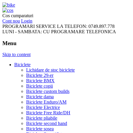
FreeRideBikes
Cos cumparaturi
Cont nou
Login
PROGRAMARI SERVICE LA TELEFON:
0749.897.778
LUNI - SAMBATA:
CU PROGRAMARE TELEFONICA
Menu
Skip to content
Biciclete
Lichidare de stoc biciclete
Biciclete 29-er
Biciclete BMX
Biciclete copii
Biciclete custom builds
Biciclete dama
Biciclete Enduro/AM
Biciclete Electrice
Biciclete Free Ride/DH
Biciclete pliabile
Biciclete second hand
Biciclete sosea