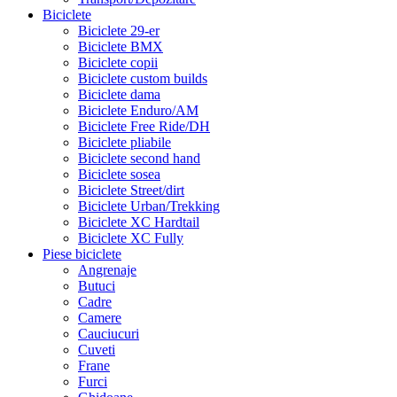
Biciclete
Biciclete 29-er
Biciclete BMX
Biciclete copii
Biciclete custom builds
Biciclete dama
Biciclete Enduro/AM
Biciclete Free Ride/DH
Biciclete pliabile
Biciclete second hand
Biciclete sosea
Biciclete Street/dirt
Biciclete Urban/Trekking
Biciclete XC Hardtail
Biciclete XC Fully
Piese biciclete
Angrenaje
Butuci
Cadre
Camere
Cauciucuri
Cuveti
Frane
Furci