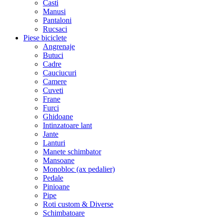
Casti
Manusi
Pantaloni
Rucsaci
Piese biciclete
Angrenaje
Butuci
Cadre
Cauciucuri
Camere
Cuveti
Frane
Furci
Ghidoane
Intinzatoare lant
Jante
Lanturi
Manete schimbator
Mansoane
Monobloc (ax pedalier)
Pedale
Pinioane
Pipe
Roti custom & Diverse
Schimbatoare