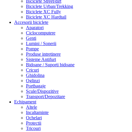
Biciclete Street/dirt
Biciclete Urban/Trekking
Biciclete XC Fully
Biciclete XC Hardtail
Accesorii biciclete
Aparatori
Ciclocomputere
Genti
Lumini / Sonerii
Pompe
Produse intretinere
Sisteme Antifurt
Bidoane / Suporti bidoane
Cricuri
Ghidolina
Oglinzi
Portbagaje
Scule/Dispozitive
Transport/Depozitare
Echipament
Altele
Incaltaminte
Ochelari
Protectii
Tricouri