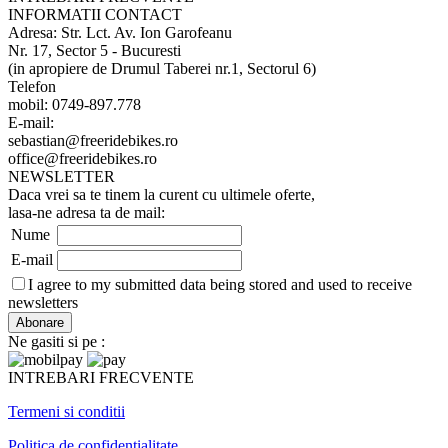
INFORMATII CONTACT
Adresa: Str. Lct. Av. Ion Garofeanu
Nr. 17, Sector 5 - Bucuresti
(in apropiere de Drumul Taberei nr.1, Sectorul 6)
Telefon
mobil: 0749-897.778
E-mail:
sebastian@freeridebikes.ro
office@freeridebikes.ro
NEWSLETTER
Daca vrei sa te tinem la curent cu ultimele oferte,
lasa-ne adresa ta de mail:
Nume
E-mail
I agree to my submitted data being stored and used to receive
newsletters
Ne gasiti si pe :
INTREBARI FRECVENTE
Termeni si conditii
Politica de confidentialitate