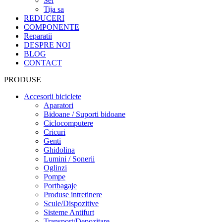
Sei
Tija sa
REDUCERI
COMPONENTE
Reparatii
DESPRE NOI
BLOG
CONTACT
PRODUSE
Accesorii biciclete
Aparatori
Bidoane / Suporti bidoane
Ciclocomputere
Cricuri
Genti
Ghidolina
Lumini / Sonerii
Oglinzi
Pompe
Portbagaje
Produse intretinere
Scule/Dispozitive
Sisteme Antifurt
Transport/Depozitare