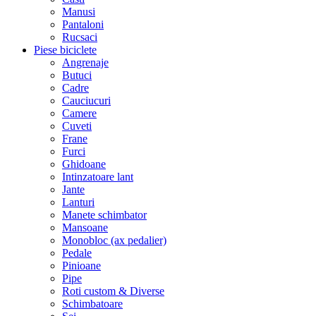
Manusi
Pantaloni
Rucsaci
Piese biciclete
Angrenaje
Butuci
Cadre
Cauciucuri
Camere
Cuveti
Frane
Furci
Ghidoane
Intinzatoare lant
Jante
Lanturi
Manete schimbator
Mansoane
Monobloc (ax pedalier)
Pedale
Pinioane
Pipe
Roti custom & Diverse
Schimbatoare