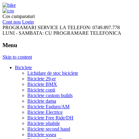
FreeRideBikes
Cos cumparaturi
Cont nou
Login
PROGRAMARI SERVICE LA TELEFON:
0749.897.778
LUNI - SAMBATA:
CU PROGRAMARE TELEFONICA
Menu
Skip to content
Biciclete
Lichidare de stoc biciclete
Biciclete 29-er
Biciclete BMX
Biciclete copii
Biciclete custom builds
Biciclete dama
Biciclete Enduro/AM
Biciclete Electrice
Biciclete Free Ride/DH
Biciclete pliabile
Biciclete second hand
Biciclete sosea