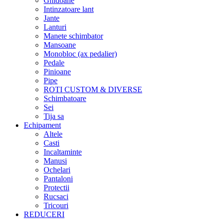
Ghidoane
Intinzatoare lant
Jante
Lanturi
Manete schimbator
Mansoane
Monobloc (ax pedalier)
Pedale
Pinioane
Pipe
ROTI CUSTOM & DIVERSE
Schimbatoare
Sei
Tija sa
Echipament
Altele
Casti
Incaltaminte
Manusi
Ochelari
Pantaloni
Protectii
Rucsaci
Tricouri
REDUCERI