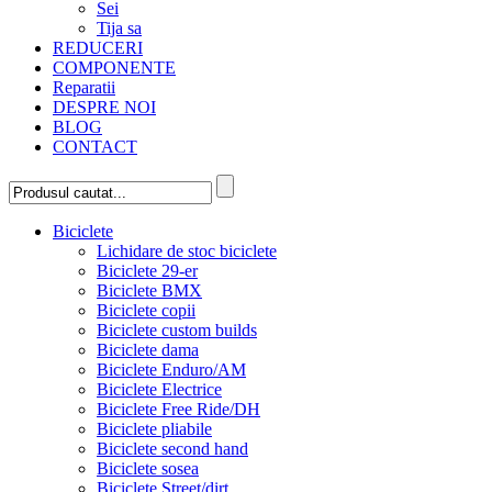
Sei
Tija sa
REDUCERI
COMPONENTE
Reparatii
DESPRE NOI
BLOG
CONTACT
Biciclete
Lichidare de stoc biciclete
Biciclete 29-er
Biciclete BMX
Biciclete copii
Biciclete custom builds
Biciclete dama
Biciclete Enduro/AM
Biciclete Electrice
Biciclete Free Ride/DH
Biciclete pliabile
Biciclete second hand
Biciclete sosea
Biciclete Street/dirt