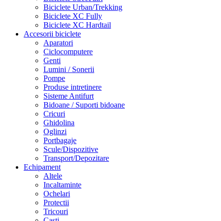
Biciclete Urban/Trekking
Biciclete XC Fully
Biciclete XC Hardtail
Accesorii biciclete
Aparatori
Ciclocomputere
Genti
Lumini / Sonerii
Pompe
Produse intretinere
Sisteme Antifurt
Bidoane / Suporti bidoane
Cricuri
Ghidolina
Oglinzi
Portbagaje
Scule/Dispozitive
Transport/Depozitare
Echipament
Altele
Incaltaminte
Ochelari
Protectii
Tricouri
Casti