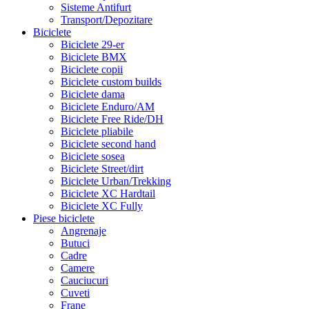
Sisteme Antifurt
Transport/Depozitare
Biciclete
Biciclete 29-er
Biciclete BMX
Biciclete copii
Biciclete custom builds
Biciclete dama
Biciclete Enduro/AM
Biciclete Free Ride/DH
Biciclete pliabile
Biciclete second hand
Biciclete sosea
Biciclete Street/dirt
Biciclete Urban/Trekking
Biciclete XC Hardtail
Biciclete XC Fully
Piese biciclete
Angrenaje
Butuci
Cadre
Camere
Cauciucuri
Cuveti
Frane