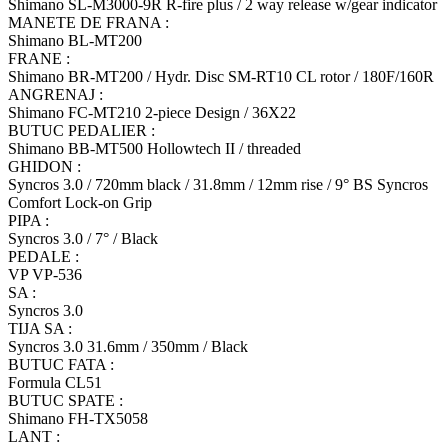
Shimano SL-M3000-9R R-fire plus / 2 way release w/gear indicator
MANETE DE FRANA :
Shimano BL-MT200
FRANE :
Shimano BR-MT200 / Hydr. Disc SM-RT10 CL rotor / 180F/160R
ANGRENAJ :
Shimano FC-MT210 2-piece Design / 36X22
BUTUC PEDALIER :
Shimano BB-MT500 Hollowtech II / threaded
GHIDON :
Syncros 3.0 / 720mm black / 31.8mm / 12mm rise / 9° BS Syncros
Comfort Lock-on Grip
PIPA :
Syncros 3.0 / 7° / Black
PEDALE :
VP VP-536
SA :
Syncros 3.0
TIJA SA :
Syncros 3.0 31.6mm / 350mm / Black
BUTUC FATA :
Formula CL51
BUTUC SPATE :
Shimano FH-TX5058
LANT :