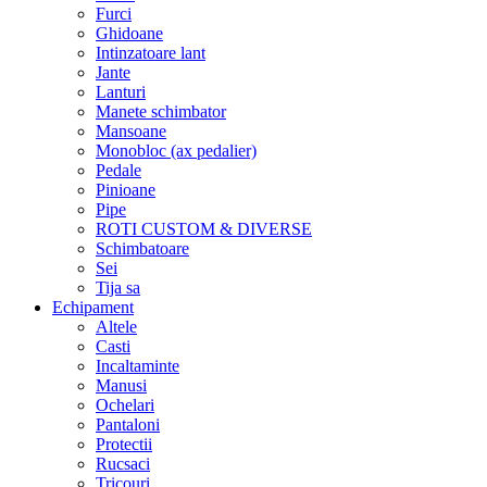
Furci
Ghidoane
Intinzatoare lant
Jante
Lanturi
Manete schimbator
Mansoane
Monobloc (ax pedalier)
Pedale
Pinioane
Pipe
ROTI CUSTOM & DIVERSE
Schimbatoare
Sei
Tija sa
Echipament
Altele
Casti
Incaltaminte
Manusi
Ochelari
Pantaloni
Protectii
Rucsaci
Tricouri