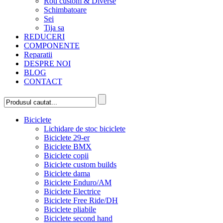
Roti custom & Diverse
Schimbatoare
Sei
Tija sa
REDUCERI
COMPONENTE
Reparatii
DESPRE NOI
BLOG
CONTACT
Biciclete
Lichidare de stoc biciclete
Biciclete 29-er
Biciclete BMX
Biciclete copii
Biciclete custom builds
Biciclete dama
Biciclete Enduro/AM
Biciclete Electrice
Biciclete Free Ride/DH
Biciclete pliabile
Biciclete second hand