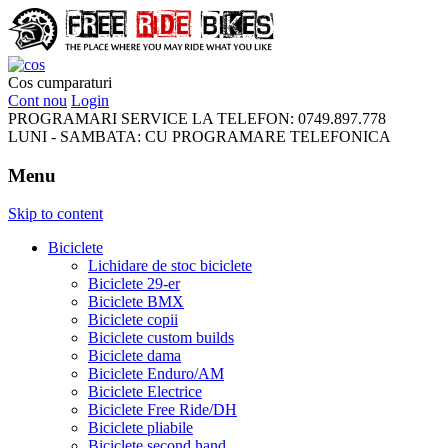
FreeRideBikes
Cos cumparaturi
Cont nou
Login
PROGRAMARI SERVICE LA TELEFON:
0749.897.778
LUNI - SAMBATA:
CU PROGRAMARE TELEFONICA
Menu
Skip to content
Biciclete
Lichidare de stoc biciclete
Biciclete 29-er
Biciclete BMX
Biciclete copii
Biciclete custom builds
Biciclete dama
Biciclete Enduro/AM
Biciclete Electrice
Biciclete Free Ride/DH
Biciclete pliabile
Biciclete second hand