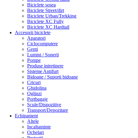
Biciclete sosea
Biciclete Street/dirt
Biciclete Urban/Trekking
Biciclete XC Fully
Biciclete XC Hardtail
Accesorii biciclete
Aparatori
Ciclocomputere
Genti
Lumini / Sonerii
Pompe
Produse intretinere
Sisteme Antifurt
Bidoane / Suporti bidoane
Cricuri
Ghidolina
Oglinzi
Portbagaje
Scule/Dispozitive
Transport/Depozitare
Echipament
Altele
Incaltaminte
Ochelari
Protectii