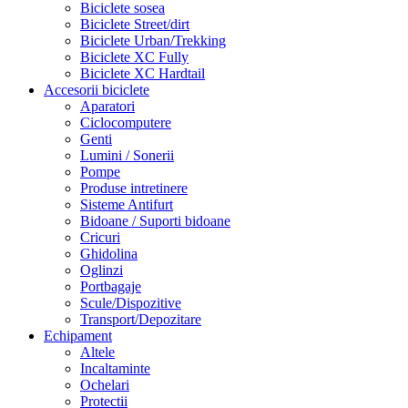
Biciclete sosea
Biciclete Street/dirt
Biciclete Urban/Trekking
Biciclete XC Fully
Biciclete XC Hardtail
Accesorii biciclete
Aparatori
Ciclocomputere
Genti
Lumini / Sonerii
Pompe
Produse intretinere
Sisteme Antifurt
Bidoane / Suporti bidoane
Cricuri
Ghidolina
Oglinzi
Portbagaje
Scule/Dispozitive
Transport/Depozitare
Echipament
Altele
Incaltaminte
Ochelari
Protectii