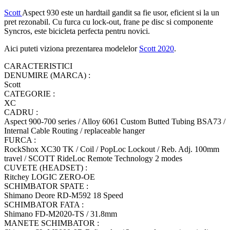
Scott
Aspect 930 este un hardtail gandit sa fie usor, eficient si la un
pret rezonabil. Cu furca cu lock-out, frane pe disc si componente
Syncros, este bicicleta perfecta pentru novici.
Aici puteti viziona prezentarea modelelor
Scott 2020
.
CARACTERISTICI
DENUMIRE (MARCA) :
Scott
CATEGORIE :
XC
CADRU :
Aspect 900-700 series / Alloy 6061 Custom Butted Tubing BSA73 /
Internal Cable Routing / replaceable hanger
FURCA :
RockShox XC30 TK / Coil / PopLoc Lockout / Reb. Adj. 100mm
travel / SCOTT RideLoc Remote Technology 2 modes
CUVETE (HEADSET) :
Ritchey LOGIC ZERO-OE
SCHIMBATOR SPATE :
Shimano Deore RD-M592 18 Speed
SCHIMBATOR FATA :
Shimano FD-M2020-TS / 31.8mm
MANETE SCHIMBATOR :