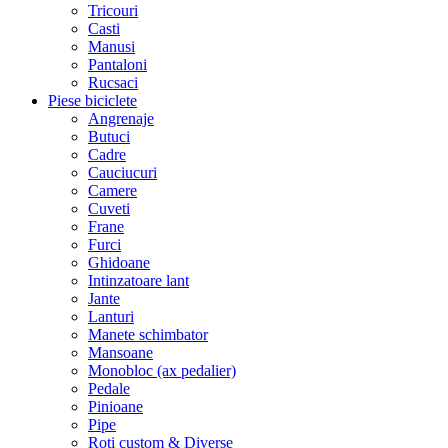
Tricouri
Casti
Manusi
Pantaloni
Rucsaci
Piese biciclete
Angrenaje
Butuci
Cadre
Cauciucuri
Camere
Cuveti
Frane
Furci
Ghidoane
Intinzatoare lant
Jante
Lanturi
Manete schimbator
Mansoane
Monobloc (ax pedalier)
Pedale
Pinioane
Pipe
Roti custom & Diverse