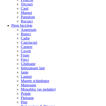
Tricouri
Casti
Manusi
Pantaloni
Rucsaci
Piese biciclete
Angrenaje
Butuci
Cadre
Cauciucuri
Camere
Cuveti
Frane
Furci
Ghidoane
Intinzatoare lant
Jante
Lanturi
Manete schimbator
Mansoane
Monobloc (ax pedalier)
Pedale
Pinioane
Pipe