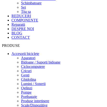
Schimbatoare
Sei
Tija sa
REDUCERI
COMPONENTE
Reparatii
DESPRE NOI
BLOG
CONTACT
PRODUSE
Accesorii biciclete
Aparatori
Bidoane / Suporti bidoane
Ciclocomputere
Cricuri
Genti
Ghidolina
Lumini / Sonerii
Oglinzi
Pompe
Portbagaje
Produse intretinere
Scule/Dispozitive