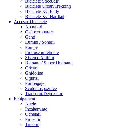
Biciclete Street/dirt
Biciclete Urban/Trekking
Biciclete XC Fully
Biciclete XC Hardtail
Accesorii biciclete
Aparatori
Ciclocomputere
Genti
Lumini / Sonerii
Pompe
Produse intretinere
Sisteme Antifurt
Bidoane / Suporti bidoane
Cricuri
Ghidolina
Oglinzi
Portbagaje
Scule/Dispozitive
Transport/Depozitare
Echipament
Altele
Incaltaminte
Ochelari
Protectii
Tricouri