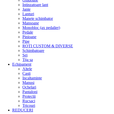
Ghidoane
Intinzatoare lant
Jante
Lanturi
Manete schimbator
Mansoane
Monobloc (ax pedalier)
Pedale
Pinioane
Pipe
ROTI CUSTOM & DIVERSE
Schimbatoare
Sei
Tija sa
Echipament
Altele
Casti
Incaltaminte
Manusi
Ochelari
Pantaloni
Protectii
Rucsaci
Tricouri
REDUCERI