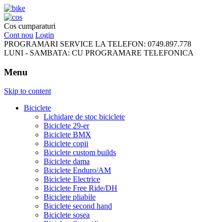
FreeRideBikes
Cos cumparaturi
Cont nou
Login
PROGRAMARI SERVICE LA TELEFON:
0749.897.778
LUNI - SAMBATA:
CU PROGRAMARE TELEFONICA
Menu
Skip to content
Biciclete
Lichidare de stoc biciclete
Biciclete 29-er
Biciclete BMX
Biciclete copii
Biciclete custom builds
Biciclete dama
Biciclete Enduro/AM
Biciclete Electrice
Biciclete Free Ride/DH
Biciclete pliabile
Biciclete second hand
Biciclete sosea