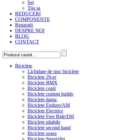
Sei
Tija sa
REDUCERI
COMPONENTE
Reparatii
DESPRE NOI
BLOG
CONTACT
Biciclete
Lichidare de stoc biciclete
Biciclete 29-er
Biciclete BMX
Biciclete copii
Biciclete custom builds
Biciclete dama
Biciclete Enduro/AM
Biciclete Electrice
Biciclete Free Ride/DH
Biciclete pliabile
Biciclete second hand
Biciclete sosea
Biciclete Street/dirt