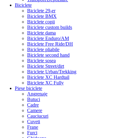
Biciclete
Biciclete 29-er
Biciclete BMX
Biciclete copii
Biciclete custom builds
Biciclete dama
Biciclete Enduro/AM
Biciclete Free Ride/DH
Biciclete pliabile
Biciclete second hand
Biciclete sosea
Biciclete Street/dirt
Biciclete Urban/Trekking
Biciclete XC Hardtail
Biciclete XC Fully
Piese biciclete
Angrenaje
Butuci
Cadre
Camere
Cauciucuri
Cuveti
Frane
Furci