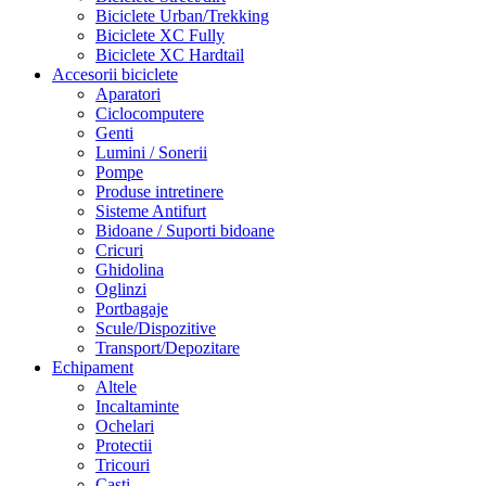
Biciclete Urban/Trekking
Biciclete XC Fully
Biciclete XC Hardtail
Accesorii biciclete
Aparatori
Ciclocomputere
Genti
Lumini / Sonerii
Pompe
Produse intretinere
Sisteme Antifurt
Bidoane / Suporti bidoane
Cricuri
Ghidolina
Oglinzi
Portbagaje
Scule/Dispozitive
Transport/Depozitare
Echipament
Altele
Incaltaminte
Ochelari
Protectii
Tricouri
Casti