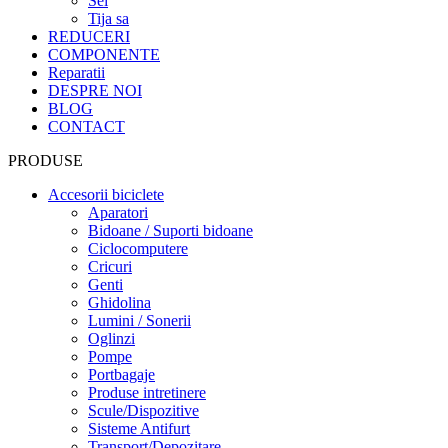
Sei
Tija sa
REDUCERI
COMPONENTE
Reparatii
DESPRE NOI
BLOG
CONTACT
PRODUSE
Accesorii biciclete
Aparatori
Bidoane / Suporti bidoane
Ciclocomputere
Cricuri
Genti
Ghidolina
Lumini / Sonerii
Oglinzi
Pompe
Portbagaje
Produse intretinere
Scule/Dispozitive
Sisteme Antifurt
Transport/Depozitare