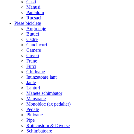
Casti
Manusi
Pantaloni
Rucsaci
Piese biciclete
Angrenaje
Butuci
Cadre
Cauciucuri
Camere
Cuveti
Frane
Furci
Ghidoane
Intinzatoare lant
Jante
Lanturi
Manete schimbator
Mansoane
Monobloc (ax pedalier)
Pedale
Pinioane
Pipe
Roti custom & Diverse
Schimbatoare