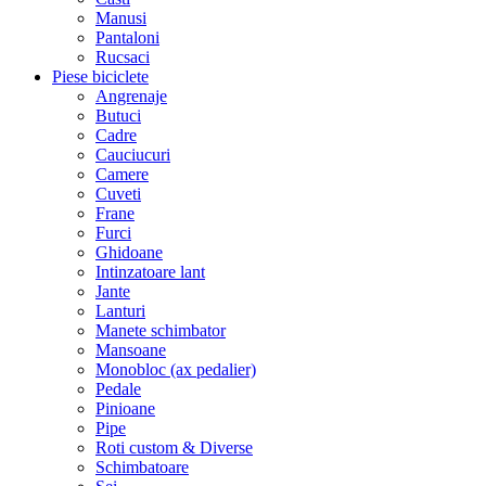
Manusi
Pantaloni
Rucsaci
Piese biciclete
Angrenaje
Butuci
Cadre
Cauciucuri
Camere
Cuveti
Frane
Furci
Ghidoane
Intinzatoare lant
Jante
Lanturi
Manete schimbator
Mansoane
Monobloc (ax pedalier)
Pedale
Pinioane
Pipe
Roti custom & Diverse
Schimbatoare