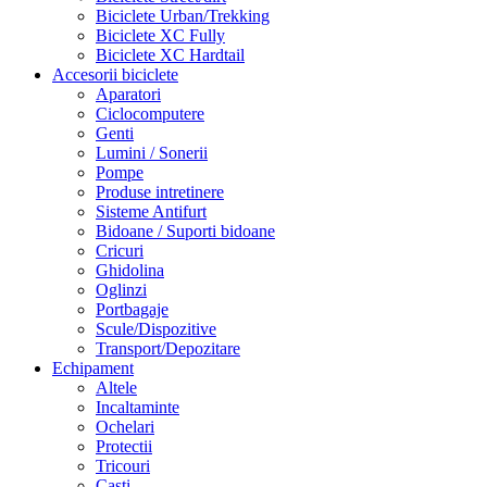
Biciclete Urban/Trekking
Biciclete XC Fully
Biciclete XC Hardtail
Accesorii biciclete
Aparatori
Ciclocomputere
Genti
Lumini / Sonerii
Pompe
Produse intretinere
Sisteme Antifurt
Bidoane / Suporti bidoane
Cricuri
Ghidolina
Oglinzi
Portbagaje
Scule/Dispozitive
Transport/Depozitare
Echipament
Altele
Incaltaminte
Ochelari
Protectii
Tricouri
Casti