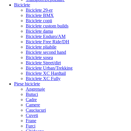
Biciclete
Biciclete 29-er
Biciclete BMX
Biciclete copii
Biciclete custom builds
Biciclete dama
Biciclete Enduro/AM
Biciclete Free Ride/DH
Biciclete pliabile
Biciclete second hand
Biciclete sosea
Biciclete Street/dirt
Biciclete Urban/Trekking
Biciclete XC Hardtail
Biciclete XC Fully
Piese biciclete
Angrenaje
Butuci
Cadre
Camere
Cauciucuri
Cuveti
Frane
Furci