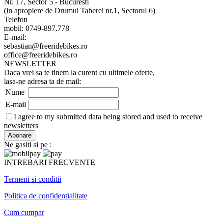
Nr. 17, Sector 5 - Bucuresti
(in apropiere de Drumul Taberei nr.1, Sectorul 6)
Telefon
mobil: 0749-897.778
E-mail:
sebastian@freeridebikes.ro
office@freeridebikes.ro
NEWSLETTER
Daca vrei sa te tinem la curent cu ultimele oferte,
lasa-ne adresa ta de mail:
Nume
E-mail
I agree to my submitted data being stored and used to receive
newsletters
Ne gasiti si pe :
INTREBARI FRECVENTE
Termeni si conditii
Politica de confidentialitate
Cum cumpar