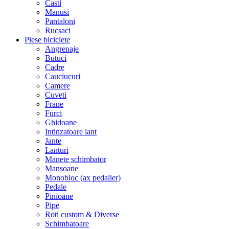
Casti
Manusi
Pantaloni
Rucsaci
Piese biciclete
Angrenaje
Butuci
Cadre
Cauciucuri
Camere
Cuveti
Frane
Furci
Ghidoane
Intinzatoare lant
Jante
Lanturi
Manete schimbator
Mansoane
Monobloc (ax pedalier)
Pedale
Pinioane
Pipe
Roti custom & Diverse
Schimbatoare