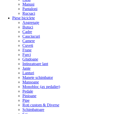
Manusi
Pantaloni
Rucsaci
Piese biciclete
Angrenaje
Butuci
Cadre
Cauciucuri
Camere
Cuveti
Frane
Furci
Ghidoane
Intinzatoare lant
Jante
Lanturi
Manete schimbator
Mansoane
Monobloc (ax pedalier)
Pedale
Pinioane
Pipe
Roti custom & Diverse
Schimbatoare