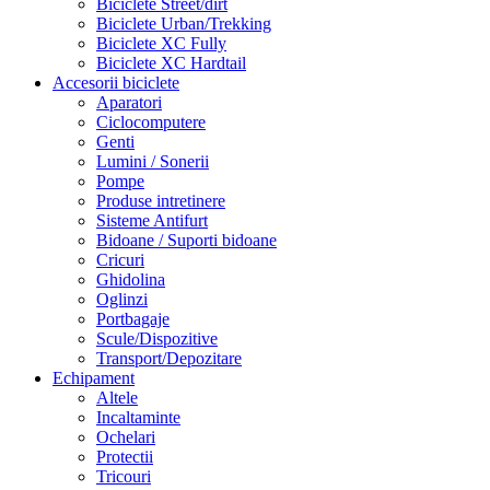
Biciclete Street/dirt
Biciclete Urban/Trekking
Biciclete XC Fully
Biciclete XC Hardtail
Accesorii biciclete
Aparatori
Ciclocomputere
Genti
Lumini / Sonerii
Pompe
Produse intretinere
Sisteme Antifurt
Bidoane / Suporti bidoane
Cricuri
Ghidolina
Oglinzi
Portbagaje
Scule/Dispozitive
Transport/Depozitare
Echipament
Altele
Incaltaminte
Ochelari
Protectii
Tricouri