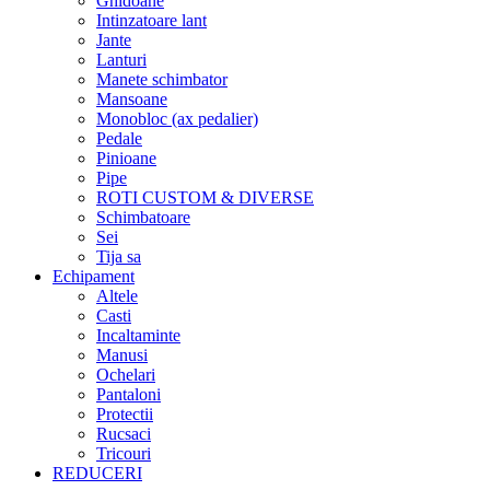
Ghidoane
Intinzatoare lant
Jante
Lanturi
Manete schimbator
Mansoane
Monobloc (ax pedalier)
Pedale
Pinioane
Pipe
ROTI CUSTOM & DIVERSE
Schimbatoare
Sei
Tija sa
Echipament
Altele
Casti
Incaltaminte
Manusi
Ochelari
Pantaloni
Protectii
Rucsaci
Tricouri
REDUCERI