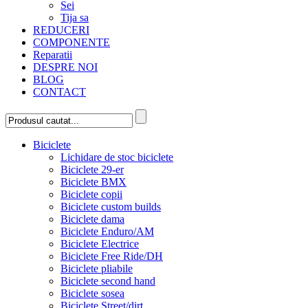
Sei
Tija sa
REDUCERI
COMPONENTE
Reparatii
DESPRE NOI
BLOG
CONTACT
Biciclete
Lichidare de stoc biciclete
Biciclete 29-er
Biciclete BMX
Biciclete copii
Biciclete custom builds
Biciclete dama
Biciclete Enduro/AM
Biciclete Electrice
Biciclete Free Ride/DH
Biciclete pliabile
Biciclete second hand
Biciclete sosea
Biciclete Street/dirt