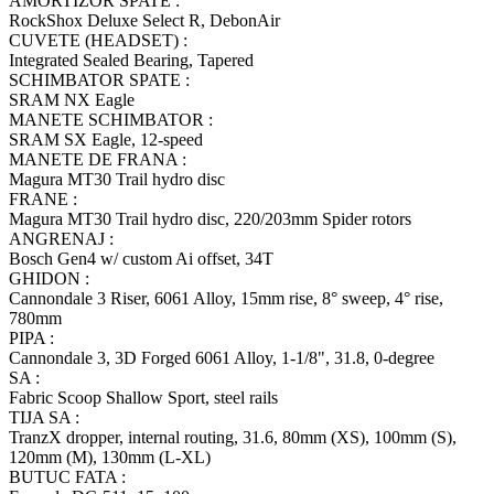
AMORTIZOR SPATE :
RockShox Deluxe Select R, DebonAir
CUVETE (HEADSET) :
Integrated Sealed Bearing, Tapered
SCHIMBATOR SPATE :
SRAM NX Eagle
MANETE SCHIMBATOR :
SRAM SX Eagle, 12-speed
MANETE DE FRANA :
Magura MT30 Trail hydro disc
FRANE :
Magura MT30 Trail hydro disc, 220/203mm Spider rotors
ANGRENAJ :
Bosch Gen4 w/ custom Ai offset, 34T
GHIDON :
Cannondale 3 Riser, 6061 Alloy, 15mm rise, 8° sweep, 4° rise,
780mm
PIPA :
Cannondale 3, 3D Forged 6061 Alloy, 1-1/8", 31.8, 0-degree
SA :
Fabric Scoop Shallow Sport, steel rails
TIJA SA :
TranzX dropper, internal routing, 31.6, 80mm (XS), 100mm (S),
120mm (M), 130mm (L-XL)
BUTUC FATA :