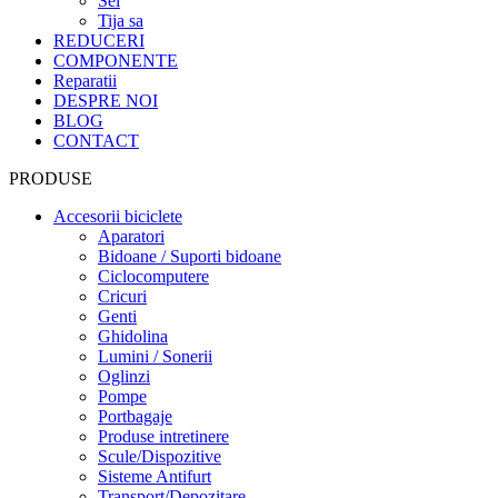
Sei
Tija sa
REDUCERI
COMPONENTE
Reparatii
DESPRE NOI
BLOG
CONTACT
PRODUSE
Accesorii biciclete
Aparatori
Bidoane / Suporti bidoane
Ciclocomputere
Cricuri
Genti
Ghidolina
Lumini / Sonerii
Oglinzi
Pompe
Portbagaje
Produse intretinere
Scule/Dispozitive
Sisteme Antifurt
Transport/Depozitare