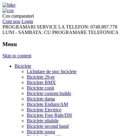
FreeRideBikes
Cos cumparaturi
Cont nou
Login
PROGRAMARI SERVICE LA TELEFON:
0749.897.778
LUNI - SAMBATA:
CU PROGRAMARE TELEFONICA
Menu
Skip to content
Biciclete
Lichidare de stoc biciclete
Biciclete 29-er
Biciclete BMX
Biciclete copii
Biciclete custom builds
Biciclete dama
Biciclete Enduro/AM
Biciclete Electrice
Biciclete Free Ride/DH
Biciclete pliabile
Biciclete second hand
Biciclete sosea