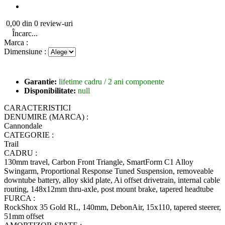
0,00 din 0 review-uri
Încarc...
Marca :
Dimensiune :
Garantie:
lifetime cadru / 2 ani componente
Disponibilitate:
null
CARACTERISTICI
DENUMIRE (MARCA) :
Cannondale
CATEGORIE :
Trail
CADRU :
130mm travel, Carbon Front Triangle, SmartForm C1 Alloy
Swingarm, Proportional Response Tuned Suspension, removeable
downtube battery, alloy skid plate, Ai offset drivetrain, internal cable
routing, 148x12mm thru-axle, post mount brake, tapered headtube
FURCA :
RockShox 35 Gold RL, 140mm, DebonAir, 15x110, tapered steerer,
51mm offset