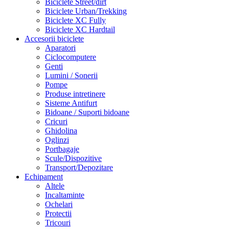
Biciclete Street/dirt
Biciclete Urban/Trekking
Biciclete XC Fully
Biciclete XC Hardtail
Accesorii biciclete
Aparatori
Ciclocomputere
Genti
Lumini / Sonerii
Pompe
Produse intretinere
Sisteme Antifurt
Bidoane / Suporti bidoane
Cricuri
Ghidolina
Oglinzi
Portbagaje
Scule/Dispozitive
Transport/Depozitare
Echipament
Altele
Incaltaminte
Ochelari
Protectii
Tricouri