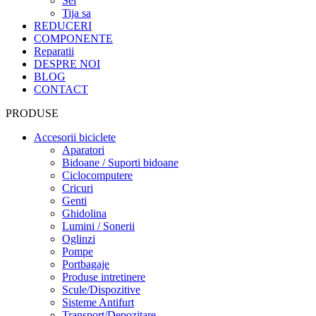
Sei
Tija sa
REDUCERI
COMPONENTE
Reparatii
DESPRE NOI
BLOG
CONTACT
PRODUSE
Accesorii biciclete
Aparatori
Bidoane / Suporti bidoane
Ciclocomputere
Cricuri
Genti
Ghidolina
Lumini / Sonerii
Oglinzi
Pompe
Portbagaje
Produse intretinere
Scule/Dispozitive
Sisteme Antifurt
Transport/Depozitare