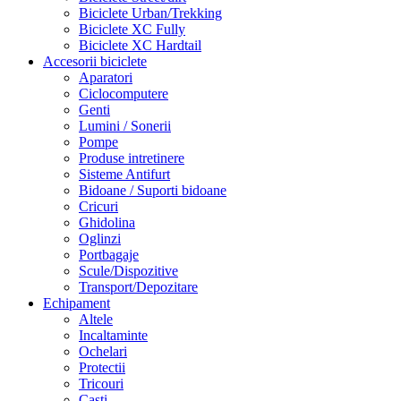
Biciclete Urban/Trekking
Biciclete XC Fully
Biciclete XC Hardtail
Accesorii biciclete
Aparatori
Ciclocomputere
Genti
Lumini / Sonerii
Pompe
Produse intretinere
Sisteme Antifurt
Bidoane / Suporti bidoane
Cricuri
Ghidolina
Oglinzi
Portbagaje
Scule/Dispozitive
Transport/Depozitare
Echipament
Altele
Incaltaminte
Ochelari
Protectii
Tricouri
Casti