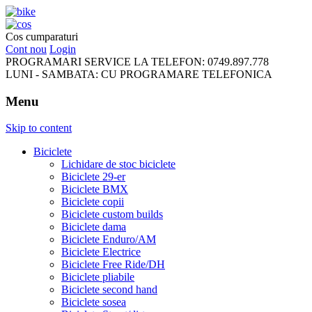
FreeRideBikes
Cos cumparaturi
Cont nou
Login
PROGRAMARI SERVICE LA TELEFON:
0749.897.778
LUNI - SAMBATA:
CU PROGRAMARE TELEFONICA
Menu
Skip to content
Biciclete
Lichidare de stoc biciclete
Biciclete 29-er
Biciclete BMX
Biciclete copii
Biciclete custom builds
Biciclete dama
Biciclete Enduro/AM
Biciclete Electrice
Biciclete Free Ride/DH
Biciclete pliabile
Biciclete second hand
Biciclete sosea