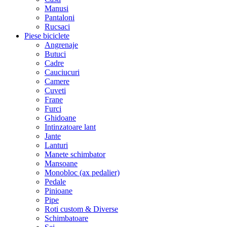
Manusi
Pantaloni
Rucsaci
Piese biciclete
Angrenaje
Butuci
Cadre
Cauciucuri
Camere
Cuveti
Frane
Furci
Ghidoane
Intinzatoare lant
Jante
Lanturi
Manete schimbator
Mansoane
Monobloc (ax pedalier)
Pedale
Pinioane
Pipe
Roti custom & Diverse
Schimbatoare