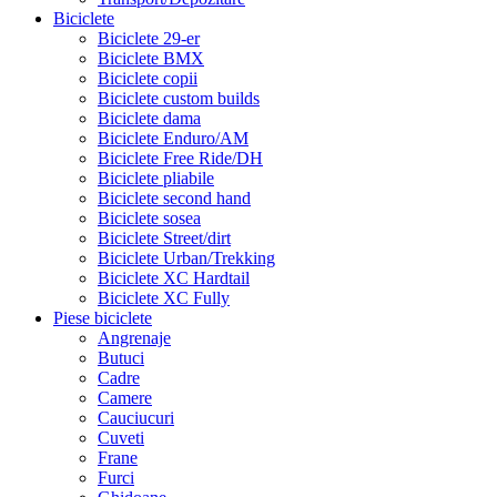
Biciclete
Biciclete 29-er
Biciclete BMX
Biciclete copii
Biciclete custom builds
Biciclete dama
Biciclete Enduro/AM
Biciclete Free Ride/DH
Biciclete pliabile
Biciclete second hand
Biciclete sosea
Biciclete Street/dirt
Biciclete Urban/Trekking
Biciclete XC Hardtail
Biciclete XC Fully
Piese biciclete
Angrenaje
Butuci
Cadre
Camere
Cauciucuri
Cuveti
Frane
Furci