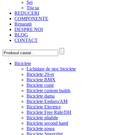
Sei
Tija sa
REDUCERI
COMPONENTE
Reparatii
DESPRE NOI
BLOG
CONTACT
Biciclete
Lichidare de stoc biciclete
Biciclete 29-er
Biciclete BMX
Biciclete copii
Biciclete custom builds
Biciclete dama
Biciclete Enduro/AM
Biciclete Electrice
Biciclete Free Ride/DH
Biciclete pliabile
Biciclete second hand
Biciclete sosea
Biciclete Street/dirt