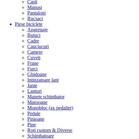
Casti
Manusi
Pantaloni
Rucsaci
Piese biciclete
Angrenaje
Butuci
Cadre
Cauciucuri
Camere
Cuveti
Frane
Furci
Ghidoane
Intinzatoare lant
Jante
Lanturi
Manete schimbator
Mansoane
Monobloc (ax pedalier)
Pedale
Pinioane
Pipe
Roti custom & Diverse
Schimbatoare