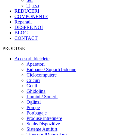
Sei
Tija sa
REDUCERI
COMPONENTE
Reparatii
DESPRE NOI
BLOG
CONTACT
PRODUSE
Accesorii biciclete
Aparatori
Bidoane / Suporti bidoane
Ciclocomputere
Cricuri
Genti
Ghidolina
Lumini / Sonerii
Oglinzi
Pompe
Portbagaje
Produse intretinere
Scule/Dispozitive
Sisteme Antifurt
Transport/Depozitare