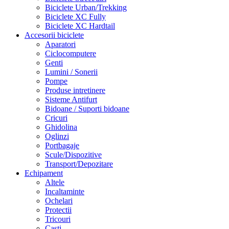
Biciclete Urban/Trekking
Biciclete XC Fully
Biciclete XC Hardtail
Accesorii biciclete
Aparatori
Ciclocomputere
Genti
Lumini / Sonerii
Pompe
Produse intretinere
Sisteme Antifurt
Bidoane / Suporti bidoane
Cricuri
Ghidolina
Oglinzi
Portbagaje
Scule/Dispozitive
Transport/Depozitare
Echipament
Altele
Incaltaminte
Ochelari
Protectii
Tricouri
Casti