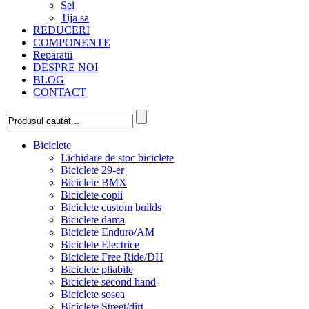
Sei
Tija sa
REDUCERI
COMPONENTE
Reparatii
DESPRE NOI
BLOG
CONTACT
Biciclete
Lichidare de stoc biciclete
Biciclete 29-er
Biciclete BMX
Biciclete copii
Biciclete custom builds
Biciclete dama
Biciclete Enduro/AM
Biciclete Electrice
Biciclete Free Ride/DH
Biciclete pliabile
Biciclete second hand
Biciclete sosea
Biciclete Street/dirt