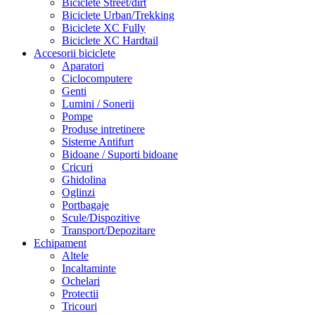
Biciclete Street/dirt
Biciclete Urban/Trekking
Biciclete XC Fully
Biciclete XC Hardtail
Accesorii biciclete
Aparatori
Ciclocomputere
Genti
Lumini / Sonerii
Pompe
Produse intretinere
Sisteme Antifurt
Bidoane / Suporti bidoane
Cricuri
Ghidolina
Oglinzi
Portbagaje
Scule/Dispozitive
Transport/Depozitare
Echipament
Altele
Incaltaminte
Ochelari
Protectii
Tricouri