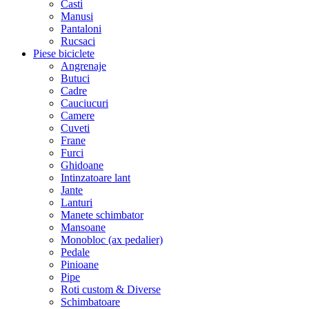
Casti
Manusi
Pantaloni
Rucsaci
Piese biciclete
Angrenaje
Butuci
Cadre
Cauciucuri
Camere
Cuveti
Frane
Furci
Ghidoane
Intinzatoare lant
Jante
Lanturi
Manete schimbator
Mansoane
Monobloc (ax pedalier)
Pedale
Pinioane
Pipe
Roti custom & Diverse
Schimbatoare