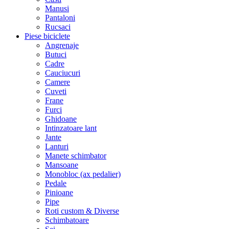
Manusi
Pantaloni
Rucsaci
Piese biciclete
Angrenaje
Butuci
Cadre
Cauciucuri
Camere
Cuveti
Frane
Furci
Ghidoane
Intinzatoare lant
Jante
Lanturi
Manete schimbator
Mansoane
Monobloc (ax pedalier)
Pedale
Pinioane
Pipe
Roti custom & Diverse
Schimbatoare