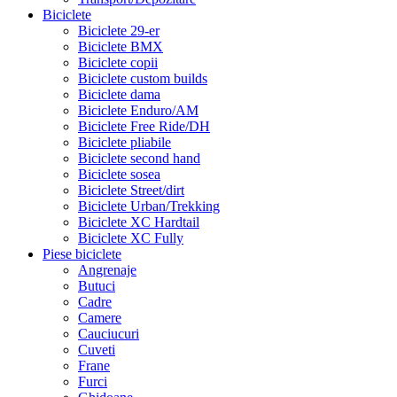
Biciclete
Biciclete 29-er
Biciclete BMX
Biciclete copii
Biciclete custom builds
Biciclete dama
Biciclete Enduro/AM
Biciclete Free Ride/DH
Biciclete pliabile
Biciclete second hand
Biciclete sosea
Biciclete Street/dirt
Biciclete Urban/Trekking
Biciclete XC Hardtail
Biciclete XC Fully
Piese biciclete
Angrenaje
Butuci
Cadre
Camere
Cauciucuri
Cuveti
Frane
Furci