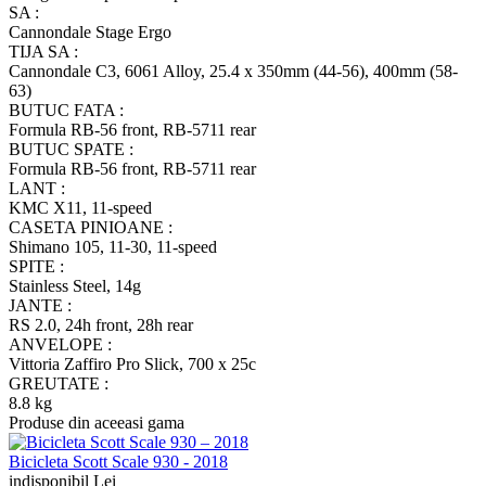
SA :
Cannondale Stage Ergo
TIJA SA :
Cannondale C3, 6061 Alloy, 25.4 x 350mm (44-56), 400mm (58-
63)
BUTUC FATA :
Formula RB-56 front, RB-5711 rear
BUTUC SPATE :
Formula RB-56 front, RB-5711 rear
LANT :
KMC X11, 11-speed
CASETA PINIOANE :
Shimano 105, 11-30, 11-speed
SPITE :
Stainless Steel, 14g
JANTE :
RS 2.0, 24h front, 28h rear
ANVELOPE :
Vittoria Zaffiro Pro Slick, 700 x 25c
GREUTATE :
8.8 kg
Produse din aceeasi gama
Bicicleta Scott Scale 930 - 2018
indisponibil Lei