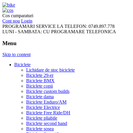
FreeRideBikes
Cos cumparaturi
Cont nou
Login
PROGRAMARI SERVICE LA TELEFON:
0749.897.778
LUNI - SAMBATA:
CU PROGRAMARE TELEFONICA
Menu
Skip to content
Biciclete
Lichidare de stoc biciclete
Biciclete 29-er
Biciclete BMX
Biciclete copii
Biciclete custom builds
Biciclete dama
Biciclete Enduro/AM
Biciclete Electrice
Biciclete Free Ride/DH
Biciclete pliabile
Biciclete second hand
Biciclete sosea