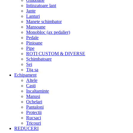
Ghidoane
Intinzatoare lant
Jante
Lanturi
Manete schimbator
Mansoane
Monobloc (ax pedalier)
Pedale
Pinioane
Pipe
ROTI CUSTOM & DIVERSE
Schimbatoare
Sei
Tija sa
Echipament
Altele
Casti
Incaltaminte
Manusi
Ochelari
Pantaloni
Protectii
Rucsaci
Tricouri
REDUCERI