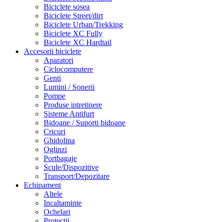
Biciclete sosea
Biciclete Street/dirt
Biciclete Urban/Trekking
Biciclete XC Fully
Biciclete XC Hardtail
Accesorii biciclete
Aparatori
Ciclocomputere
Genti
Lumini / Sonerii
Pompe
Produse intretinere
Sisteme Antifurt
Bidoane / Suporti bidoane
Cricuri
Ghidolina
Oglinzi
Portbagaje
Scule/Dispozitive
Transport/Depozitare
Echipament
Altele
Incaltaminte
Ochelari
Protectii