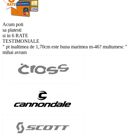
Acum poti
sa platesti
si in 6 RATE
TESTIMONIALE
" pt inaltimea de 1,70cm este buna marimea m-46? multumesc "
mihai avram