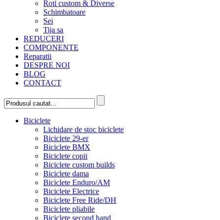
Roti custom & Diverse
Schimbatoare
Sei
Tija sa
REDUCERI
COMPONENTE
Reparatii
DESPRE NOI
BLOG
CONTACT
Biciclete
Lichidare de stoc biciclete
Biciclete 29-er
Biciclete BMX
Biciclete copii
Biciclete custom builds
Biciclete dama
Biciclete Enduro/AM
Biciclete Electrice
Biciclete Free Ride/DH
Biciclete pliabile
Biciclete second hand