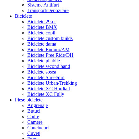
Sisteme Antifurt
Transport/Depozitare
Biciclete
Biciclete 29-er
Biciclete BMX
Biciclete copii
Biciclete custom builds
Biciclete dama
Biciclete Enduro/AM
Biciclete Free Ride/DH
Biciclete pliabile
Biciclete second hand
Biciclete sosea
Biciclete Street/dirt
Biciclete Urban/Trekking
Biciclete XC Hardtail
Biciclete XC Fully
Piese biciclete
Angrenaje
Butuci
Cadre
Camere
Cauciucuri
Cuveti
Frane