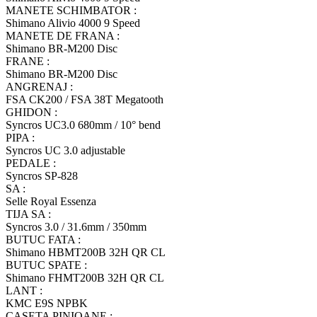
MANETE SCHIMBATOR :
Shimano Alivio 4000 9 Speed
MANETE DE FRANA :
Shimano BR-M200 Disc
FRANE :
Shimano BR-M200 Disc
ANGRENAJ :
FSA CK200 / FSA 38T Megatooth
GHIDON :
Syncros UC3.0 680mm / 10° bend
PIPA :
Syncros UC 3.0 adjustable
PEDALE :
Syncros SP-828
SA :
Selle Royal Essenza
TIJA SA :
Syncros 3.0 / 31.6mm / 350mm
BUTUC FATA :
Shimano HBMT200B 32H QR CL
BUTUC SPATE :
Shimano FHMT200B 32H QR CL
LANT :
KMC E9S NPBK
CASETA PINIOANE :