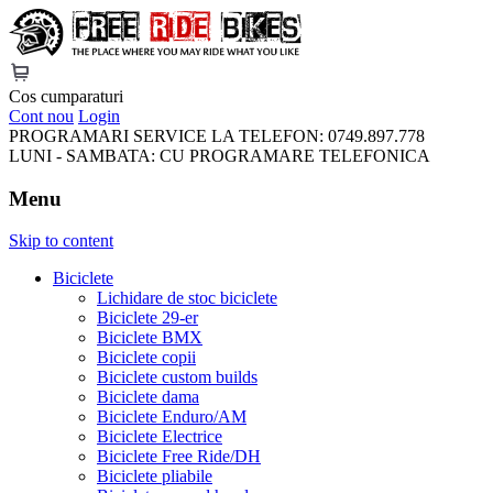
FreeRideBikes
Cos cumparaturi
Cont nou
Login
PROGRAMARI SERVICE LA TELEFON:
0749.897.778
LUNI - SAMBATA:
CU PROGRAMARE TELEFONICA
Menu
Skip to content
Biciclete
Lichidare de stoc biciclete
Biciclete 29-er
Biciclete BMX
Biciclete copii
Biciclete custom builds
Biciclete dama
Biciclete Enduro/AM
Biciclete Electrice
Biciclete Free Ride/DH
Biciclete pliabile