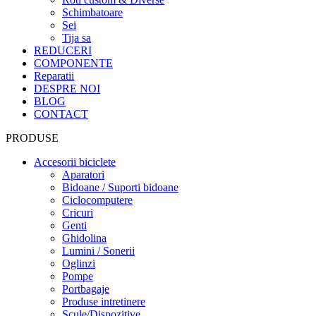
Schimbatoare
Sei
Tija sa
REDUCERI
COMPONENTE
Reparatii
DESPRE NOI
BLOG
CONTACT
PRODUSE
Accesorii biciclete
Aparatori
Bidoane / Suporti bidoane
Ciclocomputere
Cricuri
Genti
Ghidolina
Lumini / Sonerii
Oglinzi
Pompe
Portbagaje
Produse intretinere
Scule/Dispozitive