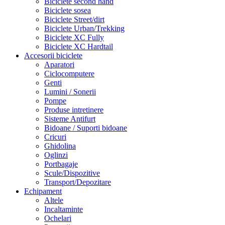
Biciclete second hand
Biciclete sosea
Biciclete Street/dirt
Biciclete Urban/Trekking
Biciclete XC Fully
Biciclete XC Hardtail
Accesorii biciclete
Aparatori
Ciclocomputere
Genti
Lumini / Sonerii
Pompe
Produse intretinere
Sisteme Antifurt
Bidoane / Suporti bidoane
Cricuri
Ghidolina
Oglinzi
Portbagaje
Scule/Dispozitive
Transport/Depozitare
Echipament
Altele
Incaltaminte
Ochelari