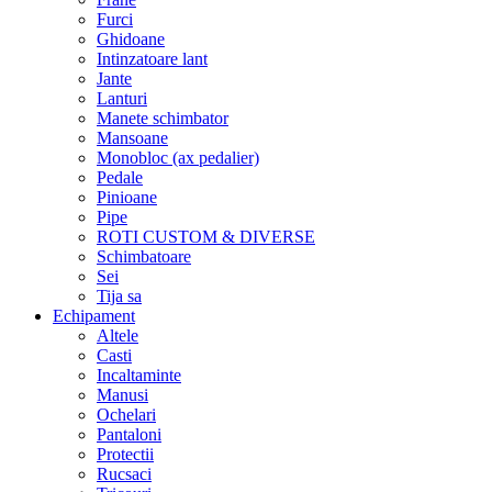
Furci
Ghidoane
Intinzatoare lant
Jante
Lanturi
Manete schimbator
Mansoane
Monobloc (ax pedalier)
Pedale
Pinioane
Pipe
ROTI CUSTOM & DIVERSE
Schimbatoare
Sei
Tija sa
Echipament
Altele
Casti
Incaltaminte
Manusi
Ochelari
Pantaloni
Protectii
Rucsaci