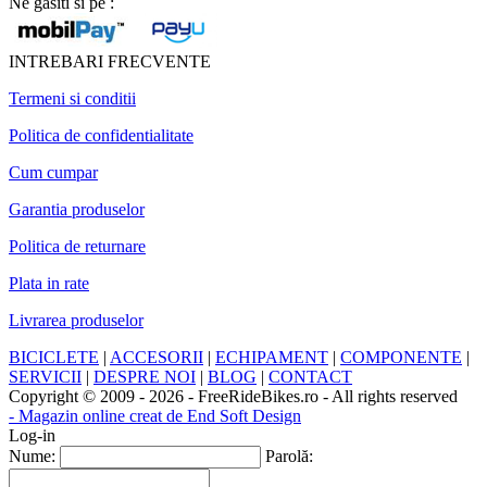
Ne gasiti si pe :
INTREBARI FRECVENTE
Termeni si conditii
Politica de confidentialitate
Cum cumpar
Garantia produselor
Politica de returnare
Plata in rate
Livrarea produselor
BICICLETE
|
ACCESORII
|
ECHIPAMENT
|
COMPONENTE
|
SERVICII
|
DESPRE NOI
|
BLOG
|
CONTACT
Copyright © 2009 - 2026 - FreeRideBikes.ro - All rights reserved
- Magazin online creat de End Soft Design
Log-in
Nume:
Parolă: