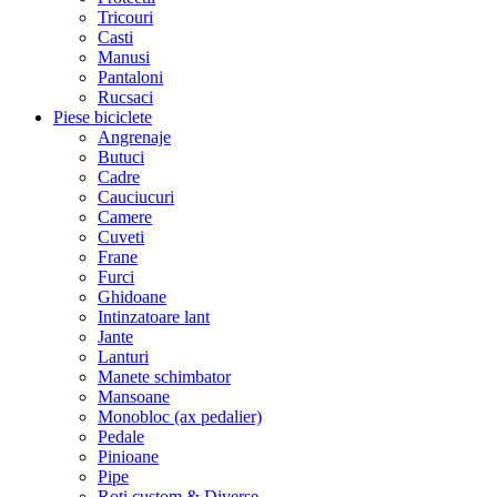
Tricouri
Casti
Manusi
Pantaloni
Rucsaci
Piese biciclete
Angrenaje
Butuci
Cadre
Cauciucuri
Camere
Cuveti
Frane
Furci
Ghidoane
Intinzatoare lant
Jante
Lanturi
Manete schimbator
Mansoane
Monobloc (ax pedalier)
Pedale
Pinioane
Pipe
Roti custom & Diverse