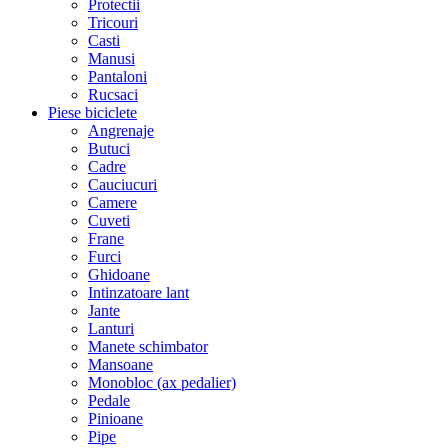
Protectii
Tricouri
Casti
Manusi
Pantaloni
Rucsaci
Piese biciclete
Angrenaje
Butuci
Cadre
Cauciucuri
Camere
Cuveti
Frane
Furci
Ghidoane
Intinzatoare lant
Jante
Lanturi
Manete schimbator
Mansoane
Monobloc (ax pedalier)
Pedale
Pinioane
Pipe