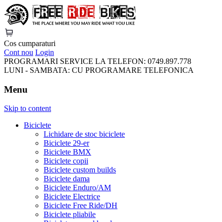
FreeRideBikes
Cos cumparaturi
Cont nou
Login
PROGRAMARI SERVICE LA TELEFON:
0749.897.778
LUNI - SAMBATA:
CU PROGRAMARE TELEFONICA
Menu
Skip to content
Biciclete
Lichidare de stoc biciclete
Biciclete 29-er
Biciclete BMX
Biciclete copii
Biciclete custom builds
Biciclete dama
Biciclete Enduro/AM
Biciclete Electrice
Biciclete Free Ride/DH
Biciclete pliabile