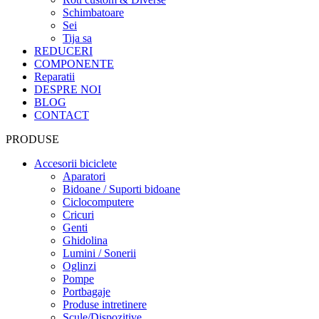
Schimbatoare
Sei
Tija sa
REDUCERI
COMPONENTE
Reparatii
DESPRE NOI
BLOG
CONTACT
PRODUSE
Accesorii biciclete
Aparatori
Bidoane / Suporti bidoane
Ciclocomputere
Cricuri
Genti
Ghidolina
Lumini / Sonerii
Oglinzi
Pompe
Portbagaje
Produse intretinere
Scule/Dispozitive