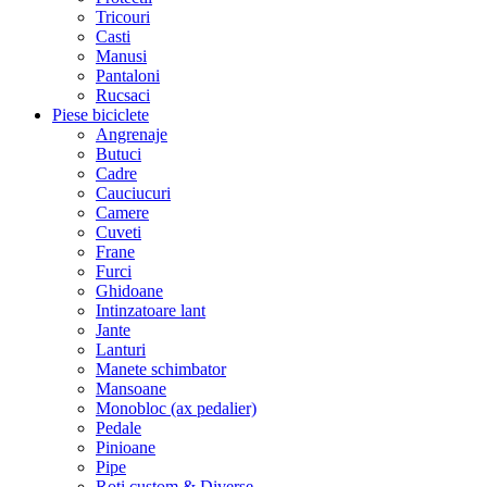
Tricouri
Casti
Manusi
Pantaloni
Rucsaci
Piese biciclete
Angrenaje
Butuci
Cadre
Cauciucuri
Camere
Cuveti
Frane
Furci
Ghidoane
Intinzatoare lant
Jante
Lanturi
Manete schimbator
Mansoane
Monobloc (ax pedalier)
Pedale
Pinioane
Pipe
Roti custom & Diverse