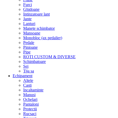
Furci
Ghidoane
Intinzatoare lant
Jante
Lanturi
Manete schimbator
Mansoane
Monobloc (ax pedalier)
Pedale
Pinioane
Pipe
ROTI CUSTOM & DIVERSE
Schimbatoare
Sei
Tija sa
Echipament
Altele
Casti
Incaltaminte
Manusi
Ochelari
Pantaloni
Protectii
Rucsaci