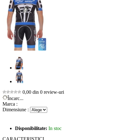
0,00 din 0 review-uri
Încarc...
Marca :
Dimensiune :
Disponibilitate:
In stoc
CARACTERISTICI