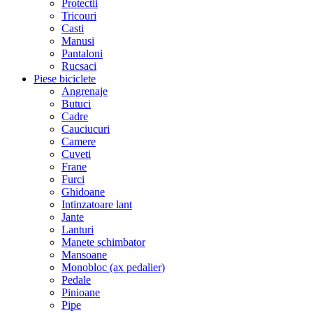
Protectii
Tricouri
Casti
Manusi
Pantaloni
Rucsaci
Piese biciclete
Angrenaje
Butuci
Cadre
Cauciucuri
Camere
Cuveti
Frane
Furci
Ghidoane
Intinzatoare lant
Jante
Lanturi
Manete schimbator
Mansoane
Monobloc (ax pedalier)
Pedale
Pinioane
Pipe