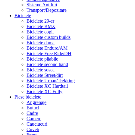
Sisteme Antifurt
Transport/Depozitare
Biciclete
Biciclete 29-er
Biciclete BMX
Biciclete copii
Biciclete custom builds
Biciclete dama
Biciclete Enduro/AM
Biciclete Free Ride/DH
Biciclete pliabile
Biciclete second hand
Biciclete sosea
Biciclete Street/dirt
Biciclete Urban/Trekking
Biciclete XC Hardtail
Biciclete XC Fully
Piese biciclete
Angrenaje
Butuci
Cadre
Camere
Cauciucuri
Cuveti
Frane