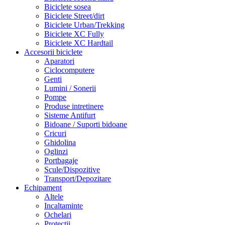
Biciclete sosea
Biciclete Street/dirt
Biciclete Urban/Trekking
Biciclete XC Fully
Biciclete XC Hardtail
Accesorii biciclete
Aparatori
Ciclocomputere
Genti
Lumini / Sonerii
Pompe
Produse intretinere
Sisteme Antifurt
Bidoane / Suporti bidoane
Cricuri
Ghidolina
Oglinzi
Portbagaje
Scule/Dispozitive
Transport/Depozitare
Echipament
Altele
Incaltaminte
Ochelari
Protectii