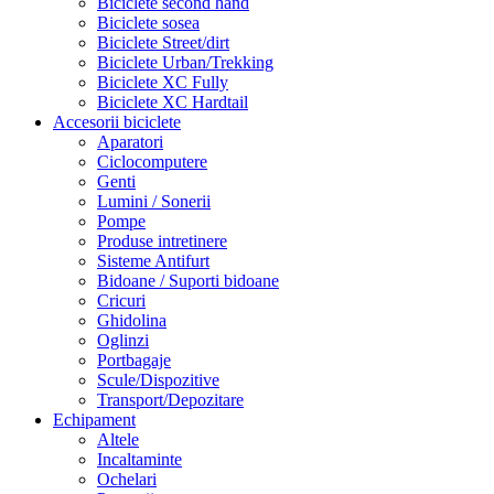
Biciclete second hand
Biciclete sosea
Biciclete Street/dirt
Biciclete Urban/Trekking
Biciclete XC Fully
Biciclete XC Hardtail
Accesorii biciclete
Aparatori
Ciclocomputere
Genti
Lumini / Sonerii
Pompe
Produse intretinere
Sisteme Antifurt
Bidoane / Suporti bidoane
Cricuri
Ghidolina
Oglinzi
Portbagaje
Scule/Dispozitive
Transport/Depozitare
Echipament
Altele
Incaltaminte
Ochelari