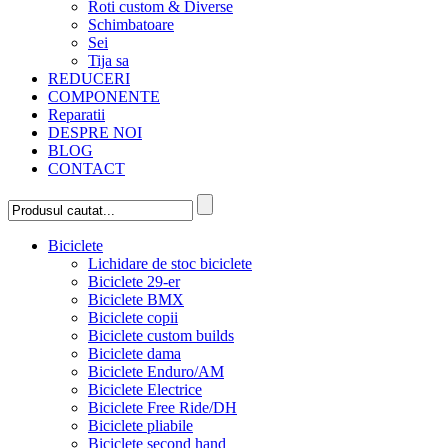
Roti custom & Diverse
Schimbatoare
Sei
Tija sa
REDUCERI
COMPONENTE
Reparatii
DESPRE NOI
BLOG
CONTACT
Biciclete
Lichidare de stoc biciclete
Biciclete 29-er
Biciclete BMX
Biciclete copii
Biciclete custom builds
Biciclete dama
Biciclete Enduro/AM
Biciclete Electrice
Biciclete Free Ride/DH
Biciclete pliabile
Biciclete second hand