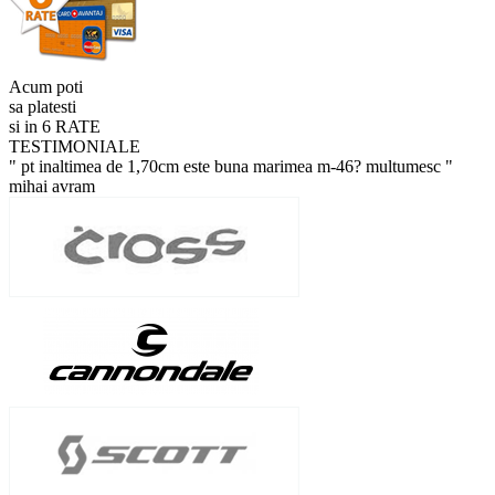
Acum poti
sa platesti
si in 6 RATE
TESTIMONIALE
" pt inaltimea de 1,70cm este buna marimea m-46? multumesc "
mihai avram