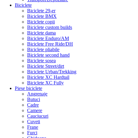
Biciclete
Biciclete 29-er
Biciclete BMX
Biciclete copii
Biciclete custom builds
Biciclete dama
Biciclete Enduro/AM
Biciclete Free Ride/DH
Biciclete pliabile
Biciclete second hand
Biciclete sosea
Biciclete Street/dirt
Biciclete Urban/Trekking
Biciclete XC Hardtail
Biciclete XC Fully
Piese biciclete
Angrenaje
Butuci
Cadre
Camere
Cauciucuri
Cuveti
Frane
Furci