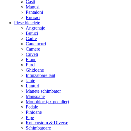
Casti
Manusi
Pantaloni
Rucsaci
Piese biciclete
Angrenaje
Butuci
Cadre
Cauciucuri
Camere
Cuveti
Frane
Furci
Ghidoane
Intinzatoare lant
Jante
Lanturi
Manete schimbator
Mansoane
Monobloc (ax pedalier)
Pedale
Pinioane
Pipe
Roti custom & Diverse
Schimbatoare