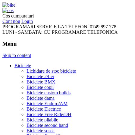
FreeRideBikes
Cos cumparaturi
Cont nou
Login
PROGRAMARI SERVICE LA TELEFON:
0749.897.778
LUNI - SAMBATA:
CU PROGRAMARE TELEFONICA
Menu
Skip to content
Biciclete
Lichidare de stoc biciclete
Biciclete 29-er
Biciclete BMX
Biciclete copii
Biciclete custom builds
Biciclete dama
Biciclete Enduro/AM
Biciclete Electrice
Biciclete Free Ride/DH
Biciclete pliabile
Biciclete second hand
Biciclete sosea