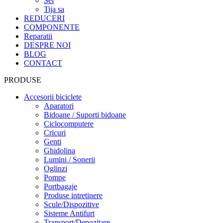
Sei
Tija sa
REDUCERI
COMPONENTE
Reparatii
DESPRE NOI
BLOG
CONTACT
PRODUSE
Accesorii biciclete
Aparatori
Bidoane / Suporti bidoane
Ciclocomputere
Cricuri
Genti
Ghidolina
Lumini / Sonerii
Oglinzi
Pompe
Portbagaje
Produse intretinere
Scule/Dispozitive
Sisteme Antifurt
Transport/Depozitare