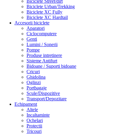
Biciclete Street/dirt
Biciclete Urban/Trekking
Biciclete XC Fully
Biciclete XC Hardtail
Accesorii biciclete
Aparatori
Ciclocomputere
Genti
Lumini / Sonerii
Pompe
Produse intretinere
Sisteme Antifurt
Bidoane / Suporti bidoane
Cricuri
Ghidolina
Oglinzi
Portbagaje
Scule/Dispozitive
Transport/Depozitare
Echipament
Altele
Incaltaminte
Ochelari
Protectii
Tricouri