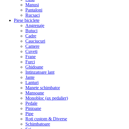
Manusi
Pantaloni
Rucsaci
Piese biciclete
Angrenaje
Butuci
Cadre
Cauciucuri
Camere
Cuveti
Frane
Furci
Ghidoane
Intinzatoare lant
Jante
Lanturi
Manete schimbator
Mansoane
Monobloc (ax pedalier)
Pedale
Pinioane
Pipe
Roti custom & Diverse
Schimbatoare