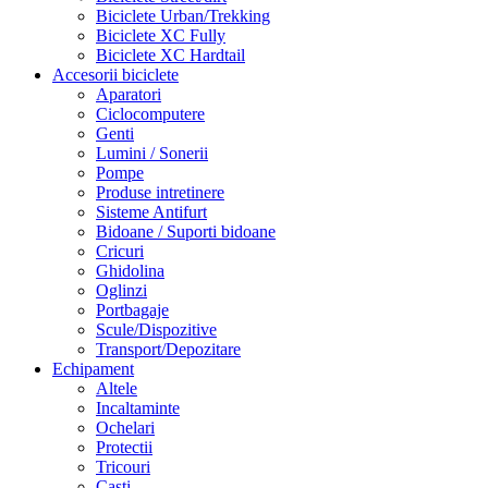
Biciclete Urban/Trekking
Biciclete XC Fully
Biciclete XC Hardtail
Accesorii biciclete
Aparatori
Ciclocomputere
Genti
Lumini / Sonerii
Pompe
Produse intretinere
Sisteme Antifurt
Bidoane / Suporti bidoane
Cricuri
Ghidolina
Oglinzi
Portbagaje
Scule/Dispozitive
Transport/Depozitare
Echipament
Altele
Incaltaminte
Ochelari
Protectii
Tricouri
Casti