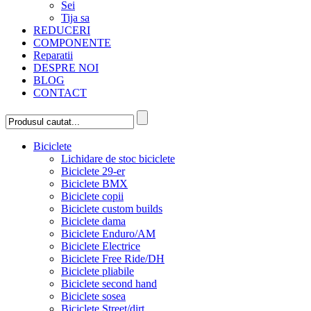
Sei
Tija sa
REDUCERI
COMPONENTE
Reparatii
DESPRE NOI
BLOG
CONTACT
Biciclete
Lichidare de stoc biciclete
Biciclete 29-er
Biciclete BMX
Biciclete copii
Biciclete custom builds
Biciclete dama
Biciclete Enduro/AM
Biciclete Electrice
Biciclete Free Ride/DH
Biciclete pliabile
Biciclete second hand
Biciclete sosea
Biciclete Street/dirt