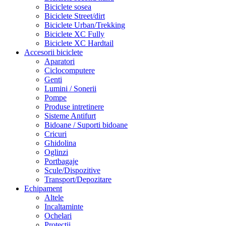
Biciclete sosea
Biciclete Street/dirt
Biciclete Urban/Trekking
Biciclete XC Fully
Biciclete XC Hardtail
Accesorii biciclete
Aparatori
Ciclocomputere
Genti
Lumini / Sonerii
Pompe
Produse intretinere
Sisteme Antifurt
Bidoane / Suporti bidoane
Cricuri
Ghidolina
Oglinzi
Portbagaje
Scule/Dispozitive
Transport/Depozitare
Echipament
Altele
Incaltaminte
Ochelari
Protectii