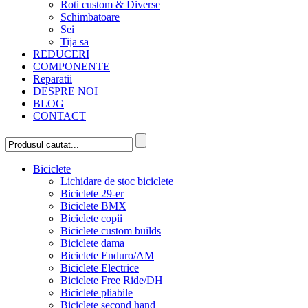
Roti custom & Diverse
Schimbatoare
Sei
Tija sa
REDUCERI
COMPONENTE
Reparatii
DESPRE NOI
BLOG
CONTACT
Biciclete
Lichidare de stoc biciclete
Biciclete 29-er
Biciclete BMX
Biciclete copii
Biciclete custom builds
Biciclete dama
Biciclete Enduro/AM
Biciclete Electrice
Biciclete Free Ride/DH
Biciclete pliabile
Biciclete second hand