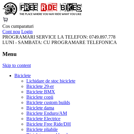
FreeRideBikes
Cos cumparaturi
Cont nou
Login
PROGRAMARI SERVICE LA TELEFON:
0749.897.778
LUNI - SAMBATA:
CU PROGRAMARE TELEFONICA
Menu
Skip to content
Biciclete
Lichidare de stoc biciclete
Biciclete 29-er
Biciclete BMX
Biciclete copii
Biciclete custom builds
Biciclete dama
Biciclete Enduro/AM
Biciclete Electrice
Biciclete Free Ride/DH
Biciclete pliabile