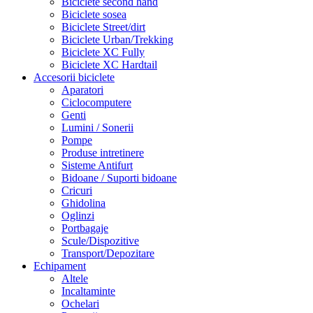
Biciclete second hand
Biciclete sosea
Biciclete Street/dirt
Biciclete Urban/Trekking
Biciclete XC Fully
Biciclete XC Hardtail
Accesorii biciclete
Aparatori
Ciclocomputere
Genti
Lumini / Sonerii
Pompe
Produse intretinere
Sisteme Antifurt
Bidoane / Suporti bidoane
Cricuri
Ghidolina
Oglinzi
Portbagaje
Scule/Dispozitive
Transport/Depozitare
Echipament
Altele
Incaltaminte
Ochelari