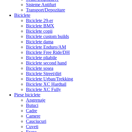
Sisteme Antifurt
Transport/Depozitare
Biciclete
Biciclete 29-er
Biciclete BMX
Biciclete copii
Biciclete custom builds
Biciclete dama
Biciclete Enduro/AM
Biciclete Free Ride/DH
Biciclete pliabile
Biciclete second hand
Biciclete sosea
Biciclete Street/dirt
Biciclete Urban/Trekking
Biciclete XC Hardtail
Biciclete XC Fully
Piese biciclete
Angrenaje
Butuci
Cadre
Camere
Cauciucuri
Cuveti
Frane