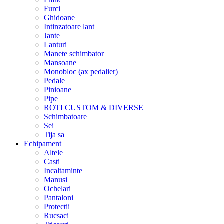
Furci
Ghidoane
Intinzatoare lant
Jante
Lanturi
Manete schimbator
Mansoane
Monobloc (ax pedalier)
Pedale
Pinioane
Pipe
ROTI CUSTOM & DIVERSE
Schimbatoare
Sei
Tija sa
Echipament
Altele
Casti
Incaltaminte
Manusi
Ochelari
Pantaloni
Protectii
Rucsaci