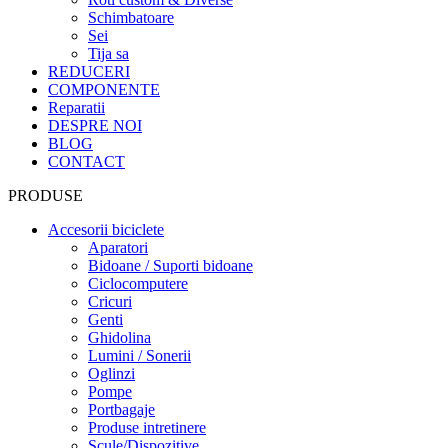
Schimbatoare
Sei
Tija sa
REDUCERI
COMPONENTE
Reparatii
DESPRE NOI
BLOG
CONTACT
PRODUSE
Accesorii biciclete
Aparatori
Bidoane / Suporti bidoane
Ciclocomputere
Cricuri
Genti
Ghidolina
Lumini / Sonerii
Oglinzi
Pompe
Portbagaje
Produse intretinere
Scule/Dispozitive