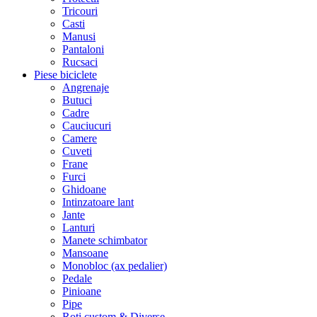
Tricouri
Casti
Manusi
Pantaloni
Rucsaci
Piese biciclete
Angrenaje
Butuci
Cadre
Cauciucuri
Camere
Cuveti
Frane
Furci
Ghidoane
Intinzatoare lant
Jante
Lanturi
Manete schimbator
Mansoane
Monobloc (ax pedalier)
Pedale
Pinioane
Pipe
Roti custom & Diverse