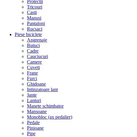
Protectii
Tricouri
Casti
Manusi
Pantaloni
Rucsaci
Piese biciclete
Angrenaje
Butuci
Cadre
Cauciucuri
Camere
Cuveti
Frane
Furci
Ghidoane
Intinzatoare lant
Jante
Lanturi
Manete schimbator
Mansoane
Monobloc (ax pedalier)
Pedale
Pinioane
Pipe