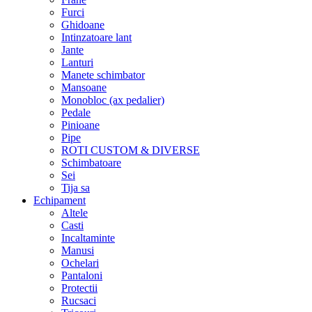
Furci
Ghidoane
Intinzatoare lant
Jante
Lanturi
Manete schimbator
Mansoane
Monobloc (ax pedalier)
Pedale
Pinioane
Pipe
ROTI CUSTOM & DIVERSE
Schimbatoare
Sei
Tija sa
Echipament
Altele
Casti
Incaltaminte
Manusi
Ochelari
Pantaloni
Protectii
Rucsaci