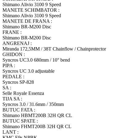
Shimano Alivio 3100 9 Speed
MANETE SCHIMBATOR :
Shimano Alivio 3100 9 Speed
MANETE DE FRANA :
Shimano BR-M200 Disc
FRANE :
Shimano BR-M200 Disc
ANGRENAJ :
Miranda 172,5MM / 38T Chainflow / Chainprotector
GHIDON :
Syncros UC3.0 680mm / 10° bend
PIPA :
Syncros UC 3.0 adjustable
PEDALE :
Syncros SP-828
SA :
Selle Royale Essenza
TIJA SA :
Syncros 3.0 / 31.6mm / 350mm
BUTUC FATA :
Shimano HBMT200B 32H QR CL
BUTUC SPATE :
Shimano FHMT200B 32H QR CL
LANT :
KMC E9s NPBK