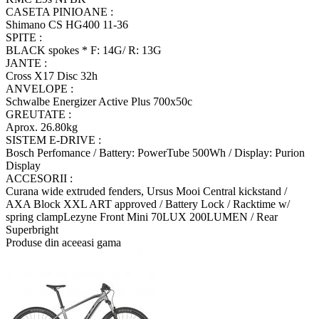
CASETA PINIOANE :
Shimano CS HG400 11-36
SPITE :
BLACK spokes * F: 14G/ R: 13G
JANTE :
Cross X17 Disc 32h
ANVELOPE :
Schwalbe Energizer Active Plus 700x50c
GREUTATE :
Aprox. 26.80kg
SISTEM E-DRIVE :
Bosch Perfomance / Battery: PowerTube 500Wh / Display: Purion
Display
ACCESORII :
Curana wide extruded fenders, Ursus Mooi Central kickstand /
AXA Block XXL ART approved / Battery Lock / Racktime w/
spring clampLezyne Front Mini 70LUX 200LUMEN / Rear
Superbright
Produse din aceeasi gama