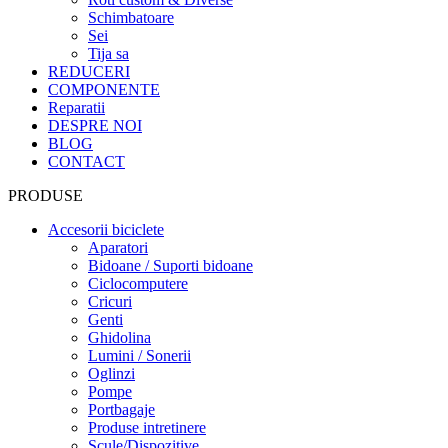
Schimbatoare
Sei
Tija sa
REDUCERI
COMPONENTE
Reparatii
DESPRE NOI
BLOG
CONTACT
PRODUSE
Accesorii biciclete
Aparatori
Bidoane / Suporti bidoane
Ciclocomputere
Cricuri
Genti
Ghidolina
Lumini / Sonerii
Oglinzi
Pompe
Portbagaje
Produse intretinere
Scule/Dispozitive