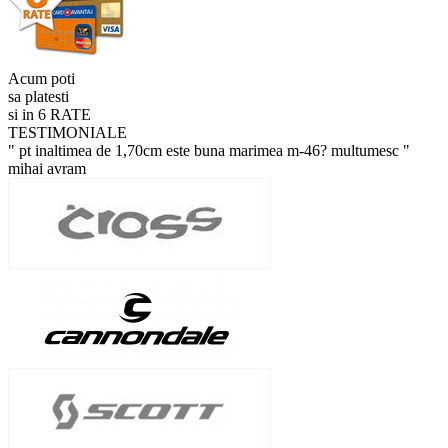
Acum poti
sa platesti
si in 6 RATE
TESTIMONIALE
" pt inaltimea de 1,70cm este buna marimea m-46? multumesc "
mihai avram