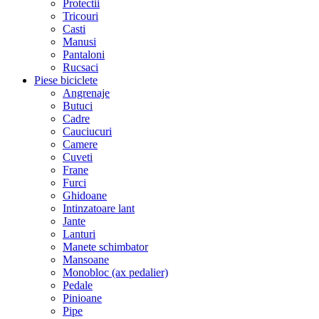
Protectii
Tricouri
Casti
Manusi
Pantaloni
Rucsaci
Piese biciclete
Angrenaje
Butuci
Cadre
Cauciucuri
Camere
Cuveti
Frane
Furci
Ghidoane
Intinzatoare lant
Jante
Lanturi
Manete schimbator
Mansoane
Monobloc (ax pedalier)
Pedale
Pinioane
Pipe