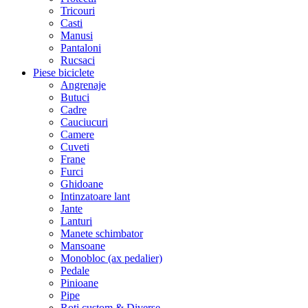
Tricouri
Casti
Manusi
Pantaloni
Rucsaci
Piese biciclete
Angrenaje
Butuci
Cadre
Cauciucuri
Camere
Cuveti
Frane
Furci
Ghidoane
Intinzatoare lant
Jante
Lanturi
Manete schimbator
Mansoane
Monobloc (ax pedalier)
Pedale
Pinioane
Pipe
Roti custom & Diverse