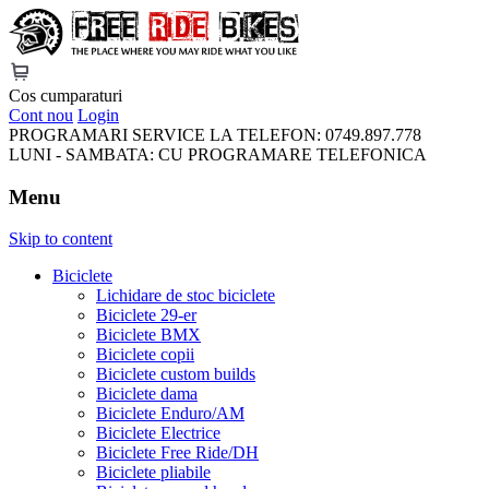
FreeRideBikes
Cos cumparaturi
Cont nou
Login
PROGRAMARI SERVICE LA TELEFON:
0749.897.778
LUNI - SAMBATA:
CU PROGRAMARE TELEFONICA
Menu
Skip to content
Biciclete
Lichidare de stoc biciclete
Biciclete 29-er
Biciclete BMX
Biciclete copii
Biciclete custom builds
Biciclete dama
Biciclete Enduro/AM
Biciclete Electrice
Biciclete Free Ride/DH
Biciclete pliabile