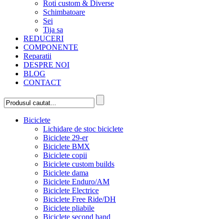
Roti custom & Diverse
Schimbatoare
Sei
Tija sa
REDUCERI
COMPONENTE
Reparatii
DESPRE NOI
BLOG
CONTACT
Biciclete
Lichidare de stoc biciclete
Biciclete 29-er
Biciclete BMX
Biciclete copii
Biciclete custom builds
Biciclete dama
Biciclete Enduro/AM
Biciclete Electrice
Biciclete Free Ride/DH
Biciclete pliabile
Biciclete second hand