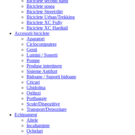
Biciclete second hand
Biciclete sosea
Biciclete Street/dirt
Biciclete Urban/Trekking
Biciclete XC Fully
Biciclete XC Hardtail
Accesorii biciclete
Aparatori
Ciclocomputere
Genti
Lumini / Sonerii
Pompe
Produse intretinere
Sisteme Antifurt
Bidoane / Suporti bidoane
Cricuri
Ghidolina
Oglinzi
Portbagaje
Scule/Dispozitive
Transport/Depozitare
Echipament
Altele
Incaltaminte
Ochelari