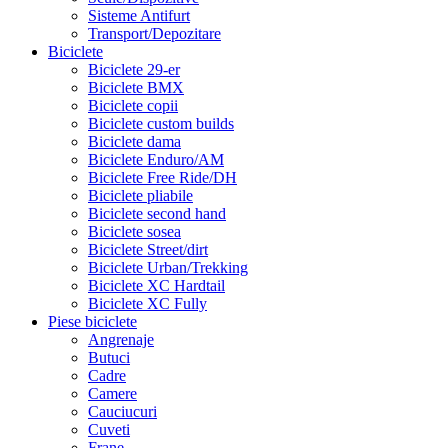
Sisteme Antifurt
Transport/Depozitare
Biciclete
Biciclete 29-er
Biciclete BMX
Biciclete copii
Biciclete custom builds
Biciclete dama
Biciclete Enduro/AM
Biciclete Free Ride/DH
Biciclete pliabile
Biciclete second hand
Biciclete sosea
Biciclete Street/dirt
Biciclete Urban/Trekking
Biciclete XC Hardtail
Biciclete XC Fully
Piese biciclete
Angrenaje
Butuci
Cadre
Camere
Cauciucuri
Cuveti
Frane