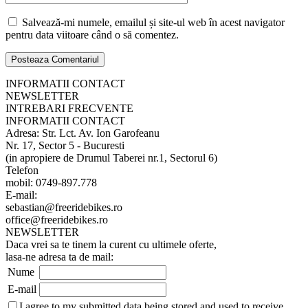
Salvează-mi numele, emailul și site-ul web în acest navigator
pentru data viitoare când o să comentez.
INFORMATII CONTACT
NEWSLETTER
INTREBARI FRECVENTE
INFORMATII CONTACT
Adresa: Str. Lct. Av. Ion Garofeanu
Nr. 17, Sector 5 - Bucuresti
(in apropiere de Drumul Taberei nr.1, Sectorul 6)
Telefon
mobil: 0749-897.778
E-mail:
sebastian@freeridebikes.ro
office@freeridebikes.ro
NEWSLETTER
Daca vrei sa te tinem la curent cu ultimele oferte,
lasa-ne adresa ta de mail:
Nume
E-mail
I agree to my submitted data being stored and used to receive