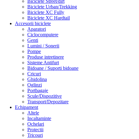
Biciclete Street/dirt
Biciclete Urban/Trekking
Biciclete XC Fully
Biciclete XC Hardtail
Accesorii biciclete
Aparatori
Ciclocomputere
Genti
Lumini / Sonerii
Pompe
Produse intretinere
Sisteme Antifurt
Bidoane / Suporti bidoane
Cricuri
Ghidolina
Oglinzi
Portbagaje
Scule/Dispozitive
Transport/Depozitare
Echipament
Altele
Incaltaminte
Ochelari
Protectii
Tricouri