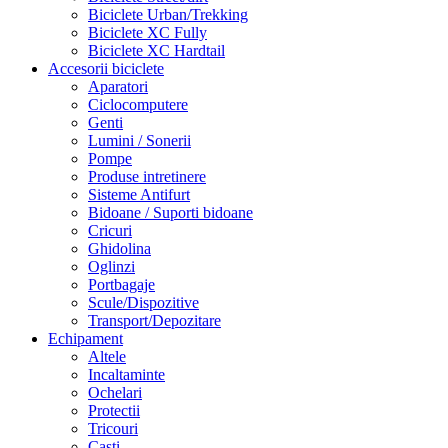
Biciclete Urban/Trekking
Biciclete XC Fully
Biciclete XC Hardtail
Accesorii biciclete
Aparatori
Ciclocomputere
Genti
Lumini / Sonerii
Pompe
Produse intretinere
Sisteme Antifurt
Bidoane / Suporti bidoane
Cricuri
Ghidolina
Oglinzi
Portbagaje
Scule/Dispozitive
Transport/Depozitare
Echipament
Altele
Incaltaminte
Ochelari
Protectii
Tricouri
Casti