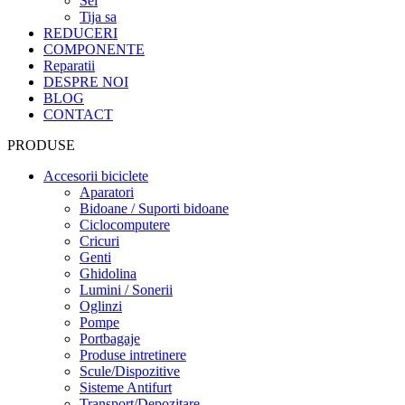
Sei
Tija sa
REDUCERI
COMPONENTE
Reparatii
DESPRE NOI
BLOG
CONTACT
PRODUSE
Accesorii biciclete
Aparatori
Bidoane / Suporti bidoane
Ciclocomputere
Cricuri
Genti
Ghidolina
Lumini / Sonerii
Oglinzi
Pompe
Portbagaje
Produse intretinere
Scule/Dispozitive
Sisteme Antifurt
Transport/Depozitare