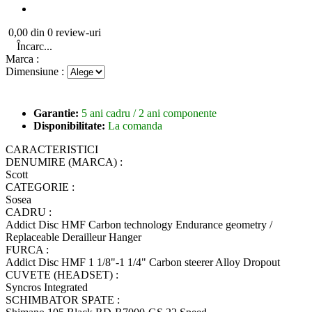
0,00 din 0 review-uri
Încarc...
Marca :
Dimensiune :
Garantie:
5 ani cadru / 2 ani componente
Disponibilitate:
La comanda
CARACTERISTICI
DENUMIRE (MARCA) :
Scott
CATEGORIE :
Sosea
CADRU :
Addict Disc HMF Carbon technology Endurance geometry /
Replaceable Derailleur Hanger
FURCA :
Addict Disc HMF 1 1/8"-1 1/4" Carbon steerer Alloy Dropout
CUVETE (HEADSET) :
Syncros Integrated
SCHIMBATOR SPATE :