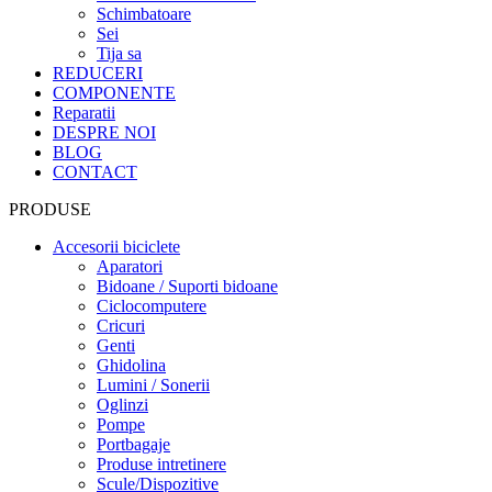
Schimbatoare
Sei
Tija sa
REDUCERI
COMPONENTE
Reparatii
DESPRE NOI
BLOG
CONTACT
PRODUSE
Accesorii biciclete
Aparatori
Bidoane / Suporti bidoane
Ciclocomputere
Cricuri
Genti
Ghidolina
Lumini / Sonerii
Oglinzi
Pompe
Portbagaje
Produse intretinere
Scule/Dispozitive