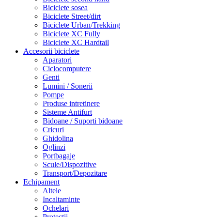
Biciclete sosea
Biciclete Street/dirt
Biciclete Urban/Trekking
Biciclete XC Fully
Biciclete XC Hardtail
Accesorii biciclete
Aparatori
Ciclocomputere
Genti
Lumini / Sonerii
Pompe
Produse intretinere
Sisteme Antifurt
Bidoane / Suporti bidoane
Cricuri
Ghidolina
Oglinzi
Portbagaje
Scule/Dispozitive
Transport/Depozitare
Echipament
Altele
Incaltaminte
Ochelari
Protectii