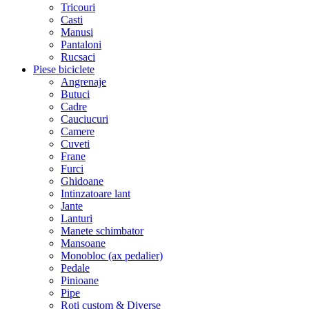
Tricouri
Casti
Manusi
Pantaloni
Rucsaci
Piese biciclete
Angrenaje
Butuci
Cadre
Cauciucuri
Camere
Cuveti
Frane
Furci
Ghidoane
Intinzatoare lant
Jante
Lanturi
Manete schimbator
Mansoane
Monobloc (ax pedalier)
Pedale
Pinioane
Pipe
Roti custom & Diverse