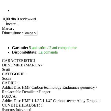
0,00 din 0 review-uri
Încarc...
Marca :
Dimensiune :
Garantie:
5 ani cadru / 2 ani componente
Disponibilitate:
La comanda
CARACTERISTICI
DENUMIRE (MARCA) :
Scott
CATEGORIE :
Sosea
CADRU :
Addict Disc HMF Carbon technology Endurance geometry /
Replaceable Derailleur Hanger
FURCA :
Addict Disc HMF 1 1/8"-1 1/4" Carbon steerer Alloy Dropout
CUVETE (HEADSET) :
Syncros Integrated