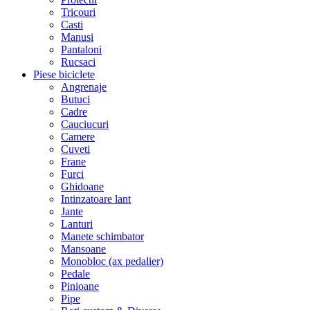
Tricouri
Casti
Manusi
Pantaloni
Rucsaci
Piese biciclete
Angrenaje
Butuci
Cadre
Cauciucuri
Camere
Cuveti
Frane
Furci
Ghidoane
Intinzatoare lant
Jante
Lanturi
Manete schimbator
Mansoane
Monobloc (ax pedalier)
Pedale
Pinioane
Pipe