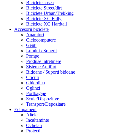
Biciclete sosea
Biciclete Street/dirt
Biciclete Urban/Trekking
Biciclete XC Fully
Biciclete XC Hardtail
Accesorii biciclete
Aparatori
Ciclocomputere
Genti
Lumini / Sonerii
Pompe
Produse intretinere
Sisteme Antifurt
Bidoane / Suporti bidoane
Cricuri
Ghidolina
Oglinzi
Portbagaje
Scule/Dispozitive
Transport/Depozitare
Echipament
Altele
Incaltaminte
Ochelari
Protectii