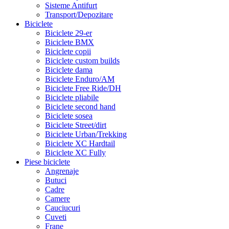
Sisteme Antifurt
Transport/Depozitare
Biciclete
Biciclete 29-er
Biciclete BMX
Biciclete copii
Biciclete custom builds
Biciclete dama
Biciclete Enduro/AM
Biciclete Free Ride/DH
Biciclete pliabile
Biciclete second hand
Biciclete sosea
Biciclete Street/dirt
Biciclete Urban/Trekking
Biciclete XC Hardtail
Biciclete XC Fully
Piese biciclete
Angrenaje
Butuci
Cadre
Camere
Cauciucuri
Cuveti
Frane