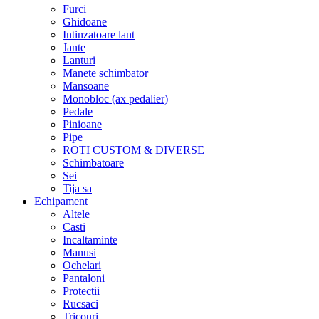
Furci
Ghidoane
Intinzatoare lant
Jante
Lanturi
Manete schimbator
Mansoane
Monobloc (ax pedalier)
Pedale
Pinioane
Pipe
ROTI CUSTOM & DIVERSE
Schimbatoare
Sei
Tija sa
Echipament
Altele
Casti
Incaltaminte
Manusi
Ochelari
Pantaloni
Protectii
Rucsaci
Tricouri