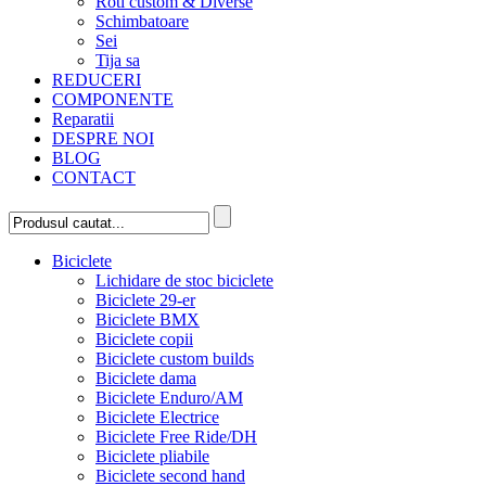
Roti custom & Diverse
Schimbatoare
Sei
Tija sa
REDUCERI
COMPONENTE
Reparatii
DESPRE NOI
BLOG
CONTACT
Biciclete
Lichidare de stoc biciclete
Biciclete 29-er
Biciclete BMX
Biciclete copii
Biciclete custom builds
Biciclete dama
Biciclete Enduro/AM
Biciclete Electrice
Biciclete Free Ride/DH
Biciclete pliabile
Biciclete second hand