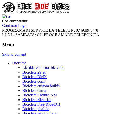
FreeRideBikes
Cos cumparaturi
Cont nou
Login
PROGRAMARI SERVICE LA TELEFON:
0749.897.778
LUNI - SAMBATA:
CU PROGRAMARE TELEFONICA
Menu
Skip to content
Biciclete
Lichidare de stoc biciclete
Biciclete 29-er
Biciclete BMX
Biciclete copii
Biciclete custom builds
Biciclete dama
Biciclete Enduro/AM
Biciclete Electrice
Biciclete Free Ride/DH
Biciclete pliabile
Biciclete second hand