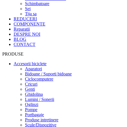
Schimbatoare
Sei
Tija sa
REDUCERI
COMPONENTE
Reparatii
DESPRE NOI
BLOG
CONTACT
PRODUSE
Accesorii biciclete
Aparatori
Bidoane / Suporti bidoane
Ciclocomputere
Cricuri
Genti
Ghidolina
Lumini / Sonerii
Oglinzi
Pompe
Portbagaje
Produse intretinere
Scule/Dispozitive