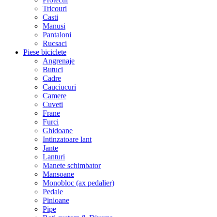
Tricouri
Casti
Manusi
Pantaloni
Rucsaci
Piese biciclete
Angrenaje
Butuci
Cadre
Cauciucuri
Camere
Cuveti
Frane
Furci
Ghidoane
Intinzatoare lant
Jante
Lanturi
Manete schimbator
Mansoane
Monobloc (ax pedalier)
Pedale
Pinioane
Pipe