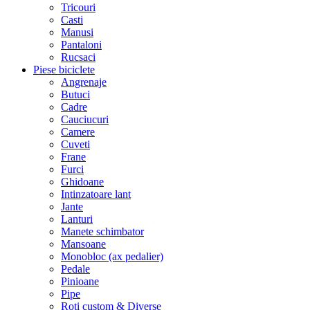
Tricouri
Casti
Manusi
Pantaloni
Rucsaci
Piese biciclete
Angrenaje
Butuci
Cadre
Cauciucuri
Camere
Cuveti
Frane
Furci
Ghidoane
Intinzatoare lant
Jante
Lanturi
Manete schimbator
Mansoane
Monobloc (ax pedalier)
Pedale
Pinioane
Pipe
Roti custom & Diverse