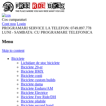
FreeRideBikes
Cos cumparaturi
Cont nou
Login
PROGRAMARI SERVICE LA TELEFON:
0749.897.778
LUNI - SAMBATA:
CU PROGRAMARE TELEFONICA
Menu
Skip to content
Biciclete
Lichidare de stoc biciclete
Biciclete 29-er
Biciclete BMX
Biciclete copii
Biciclete custom builds
Biciclete dama
Biciclete Enduro/AM
Biciclete Electrice
Biciclete Free Ride/DH
Biciclete pliabile
Biciclete second hand