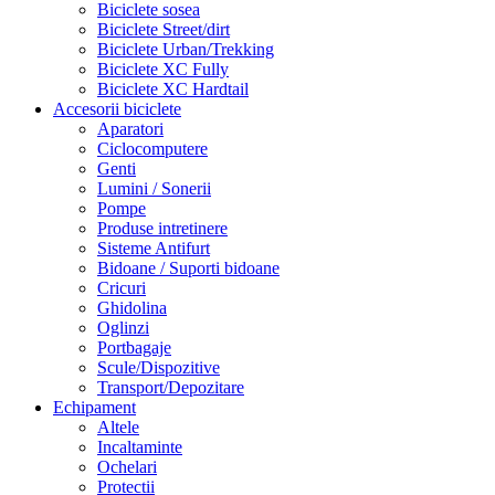
Biciclete sosea
Biciclete Street/dirt
Biciclete Urban/Trekking
Biciclete XC Fully
Biciclete XC Hardtail
Accesorii biciclete
Aparatori
Ciclocomputere
Genti
Lumini / Sonerii
Pompe
Produse intretinere
Sisteme Antifurt
Bidoane / Suporti bidoane
Cricuri
Ghidolina
Oglinzi
Portbagaje
Scule/Dispozitive
Transport/Depozitare
Echipament
Altele
Incaltaminte
Ochelari
Protectii