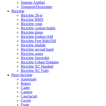
Sisteme Antifurt
Transport/Depozitare
Biciclete
Biciclete 29-er
Biciclete BMX
Biciclete copii
Biciclete custom builds
Biciclete dama
Biciclete Enduro/AM
Biciclete Free Ride/DH
Biciclete pliabile
Biciclete second hand
Biciclete sosea
Biciclete Street/dirt
Biciclete Urban/Trekking
Biciclete XC Hardtail
Biciclete XC Fully
Piese biciclete
Angrenaje
Butuci
Cadre
Camere
Cauciucuri
Cuveti
Frane