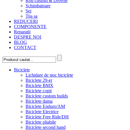
Roti custom & Diverse
Schimbatoare
Sei
Tija sa
REDUCERI
COMPONENTE
Reparatii
DESPRE NOI
BLOG
CONTACT
Biciclete
Lichidare de stoc biciclete
Biciclete 29-er
Biciclete BMX
Biciclete copii
Biciclete custom builds
Biciclete dama
Biciclete Enduro/AM
Biciclete Electrice
Biciclete Free Ride/DH
Biciclete pliabile
Biciclete second hand