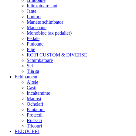
Ghidoane
Intinzatoare lant
Jante
Lanturi
Manete schimbator
Mansoane
Monobloc (ax pedalier)
Pedale
Pinioane
Pipe
ROTI CUSTOM & DIVERSE
Schimbatoare
Sei
Tija sa
Echipament
Altele
Casti
Incaltaminte
Manusi
Ochelari
Pantaloni
Protectii
Rucsaci
Tricouri
REDUCERI