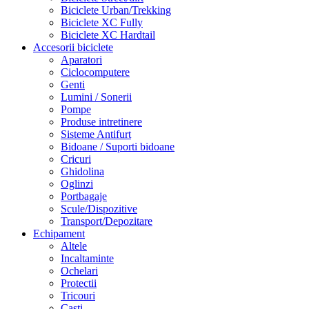
Biciclete Urban/Trekking
Biciclete XC Fully
Biciclete XC Hardtail
Accesorii biciclete
Aparatori
Ciclocomputere
Genti
Lumini / Sonerii
Pompe
Produse intretinere
Sisteme Antifurt
Bidoane / Suporti bidoane
Cricuri
Ghidolina
Oglinzi
Portbagaje
Scule/Dispozitive
Transport/Depozitare
Echipament
Altele
Incaltaminte
Ochelari
Protectii
Tricouri
Casti