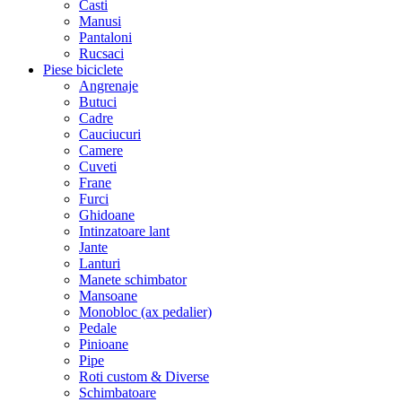
Casti
Manusi
Pantaloni
Rucsaci
Piese biciclete
Angrenaje
Butuci
Cadre
Cauciucuri
Camere
Cuveti
Frane
Furci
Ghidoane
Intinzatoare lant
Jante
Lanturi
Manete schimbator
Mansoane
Monobloc (ax pedalier)
Pedale
Pinioane
Pipe
Roti custom & Diverse
Schimbatoare