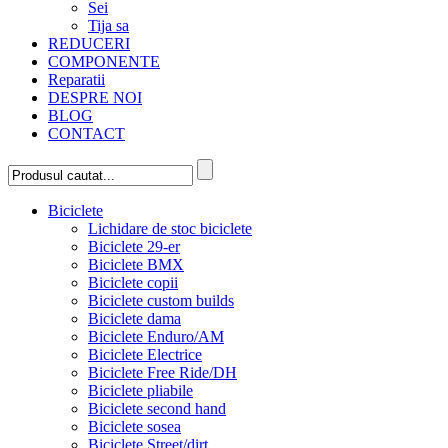
Sei
Tija sa
REDUCERI
COMPONENTE
Reparatii
DESPRE NOI
BLOG
CONTACT
Biciclete
Lichidare de stoc biciclete
Biciclete 29-er
Biciclete BMX
Biciclete copii
Biciclete custom builds
Biciclete dama
Biciclete Enduro/AM
Biciclete Electrice
Biciclete Free Ride/DH
Biciclete pliabile
Biciclete second hand
Biciclete sosea
Biciclete Street/dirt