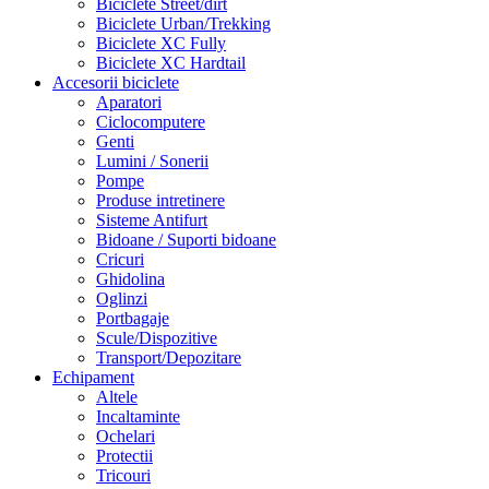
Biciclete Street/dirt
Biciclete Urban/Trekking
Biciclete XC Fully
Biciclete XC Hardtail
Accesorii biciclete
Aparatori
Ciclocomputere
Genti
Lumini / Sonerii
Pompe
Produse intretinere
Sisteme Antifurt
Bidoane / Suporti bidoane
Cricuri
Ghidolina
Oglinzi
Portbagaje
Scule/Dispozitive
Transport/Depozitare
Echipament
Altele
Incaltaminte
Ochelari
Protectii
Tricouri