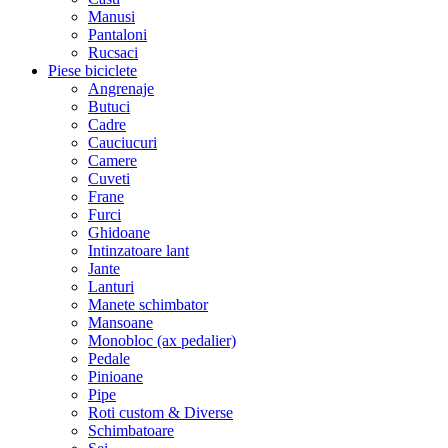
Manusi
Pantaloni
Rucsaci
Piese biciclete
Angrenaje
Butuci
Cadre
Cauciucuri
Camere
Cuveti
Frane
Furci
Ghidoane
Intinzatoare lant
Jante
Lanturi
Manete schimbator
Mansoane
Monobloc (ax pedalier)
Pedale
Pinioane
Pipe
Roti custom & Diverse
Schimbatoare