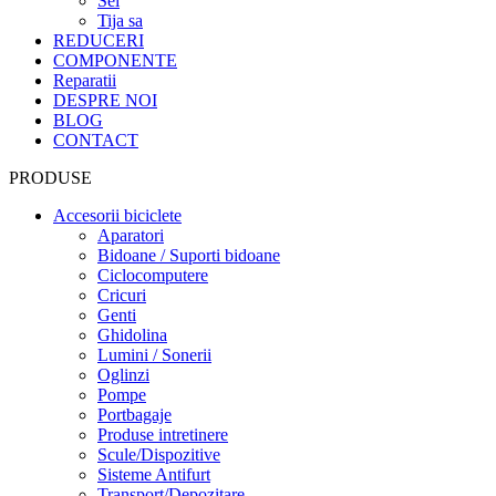
Sei
Tija sa
REDUCERI
COMPONENTE
Reparatii
DESPRE NOI
BLOG
CONTACT
PRODUSE
Accesorii biciclete
Aparatori
Bidoane / Suporti bidoane
Ciclocomputere
Cricuri
Genti
Ghidolina
Lumini / Sonerii
Oglinzi
Pompe
Portbagaje
Produse intretinere
Scule/Dispozitive
Sisteme Antifurt
Transport/Depozitare