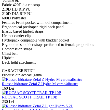
Volume 9L
Fabric 420D dia rip stop
210D HD RIP PU
210D DIA RIP PU
600D Polyester
Features Front pocket with tool compartment
Ergonomical preshaped rigid back panel
Elastic based hipbelt straps
Helmet carrier clip
Hydropack compatible with bladder pocket
Ergonomic shoulder straps preformed to female proportions
Compression straps
Chest belt
Hipbelt
Back light attachment
CARACTERISTICI
Produse din aceeasi gama
Rucsac hidratare Zefal Z Hydro M verde/albastru
160 Lei
RUCSAC SCOTT TRAIL TP 10B
230 Lei