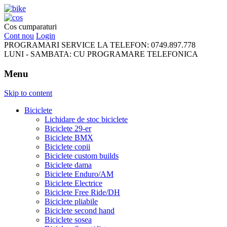
FreeRideBikes
Cos cumparaturi
Cont nou
Login
PROGRAMARI SERVICE LA TELEFON:
0749.897.778
LUNI - SAMBATA:
CU PROGRAMARE TELEFONICA
Menu
Skip to content
Biciclete
Lichidare de stoc biciclete
Biciclete 29-er
Biciclete BMX
Biciclete copii
Biciclete custom builds
Biciclete dama
Biciclete Enduro/AM
Biciclete Electrice
Biciclete Free Ride/DH
Biciclete pliabile
Biciclete second hand
Biciclete sosea