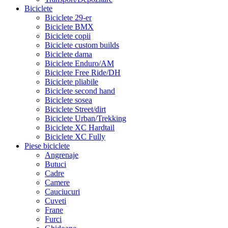
Biciclete
Biciclete 29-er
Biciclete BMX
Biciclete copii
Biciclete custom builds
Biciclete dama
Biciclete Enduro/AM
Biciclete Free Ride/DH
Biciclete pliabile
Biciclete second hand
Biciclete sosea
Biciclete Street/dirt
Biciclete Urban/Trekking
Biciclete XC Hardtail
Biciclete XC Fully
Piese biciclete
Angrenaje
Butuci
Cadre
Camere
Cauciucuri
Cuveti
Frane
Furci