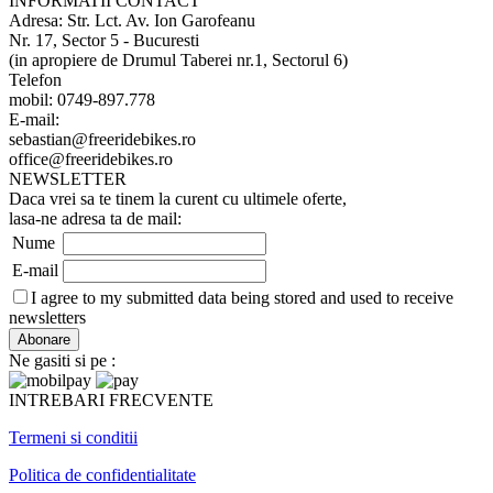
INFORMATII CONTACT
Adresa: Str. Lct. Av. Ion Garofeanu
Nr. 17, Sector 5 - Bucuresti
(in apropiere de Drumul Taberei nr.1, Sectorul 6)
Telefon
mobil: 0749-897.778
E-mail:
sebastian@freeridebikes.ro
office@freeridebikes.ro
NEWSLETTER
Daca vrei sa te tinem la curent cu ultimele oferte,
lasa-ne adresa ta de mail:
Nume
E-mail
I agree to my submitted data being stored and used to receive
newsletters
Ne gasiti si pe :
INTREBARI FRECVENTE
Termeni si conditii
Politica de confidentialitate