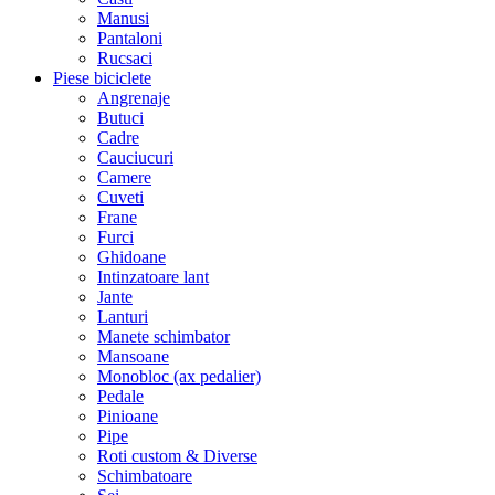
Manusi
Pantaloni
Rucsaci
Piese biciclete
Angrenaje
Butuci
Cadre
Cauciucuri
Camere
Cuveti
Frane
Furci
Ghidoane
Intinzatoare lant
Jante
Lanturi
Manete schimbator
Mansoane
Monobloc (ax pedalier)
Pedale
Pinioane
Pipe
Roti custom & Diverse
Schimbatoare