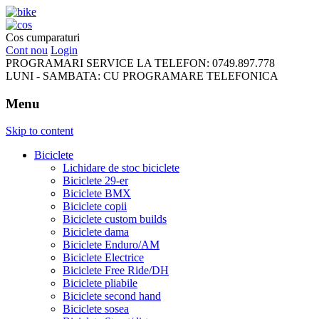
FreeRideBikes
Cos cumparaturi
Cont nou
Login
PROGRAMARI SERVICE LA TELEFON:
0749.897.778
LUNI - SAMBATA:
CU PROGRAMARE TELEFONICA
Menu
Skip to content
Biciclete
Lichidare de stoc biciclete
Biciclete 29-er
Biciclete BMX
Biciclete copii
Biciclete custom builds
Biciclete dama
Biciclete Enduro/AM
Biciclete Electrice
Biciclete Free Ride/DH
Biciclete pliabile
Biciclete second hand
Biciclete sosea