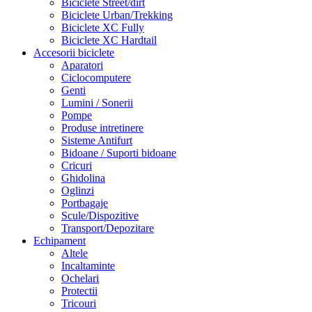
Biciclete Street/dirt
Biciclete Urban/Trekking
Biciclete XC Fully
Biciclete XC Hardtail
Accesorii biciclete
Aparatori
Ciclocomputere
Genti
Lumini / Sonerii
Pompe
Produse intretinere
Sisteme Antifurt
Bidoane / Suporti bidoane
Cricuri
Ghidolina
Oglinzi
Portbagaje
Scule/Dispozitive
Transport/Depozitare
Echipament
Altele
Incaltaminte
Ochelari
Protectii
Tricouri