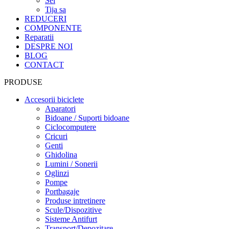
Sei
Tija sa
REDUCERI
COMPONENTE
Reparatii
DESPRE NOI
BLOG
CONTACT
PRODUSE
Accesorii biciclete
Aparatori
Bidoane / Suporti bidoane
Ciclocomputere
Cricuri
Genti
Ghidolina
Lumini / Sonerii
Oglinzi
Pompe
Portbagaje
Produse intretinere
Scule/Dispozitive
Sisteme Antifurt
Transport/Depozitare