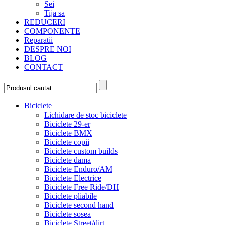
Sei
Tija sa
REDUCERI
COMPONENTE
Reparatii
DESPRE NOI
BLOG
CONTACT
Biciclete
Lichidare de stoc biciclete
Biciclete 29-er
Biciclete BMX
Biciclete copii
Biciclete custom builds
Biciclete dama
Biciclete Enduro/AM
Biciclete Electrice
Biciclete Free Ride/DH
Biciclete pliabile
Biciclete second hand
Biciclete sosea
Biciclete Street/dirt