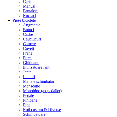
Casti
Manusi
Pantaloni
Rucsaci
Piese biciclete
Angrenaje
Butuci
Cadre
Cauciucuri
Camere
Cuveti
Frane
Furci
Ghidoane
Intinzatoare lant
Jante
Lanturi
Manete schimbator
Mansoane
Monobloc (ax pedalier)
Pedale
Pinioane
Pipe
Roti custom & Diverse
Schimbatoare