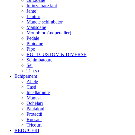
Ghidoane
Intinzatoare lant
Jante
Lanturi
Manete schimbator
Mansoane
Monobloc (ax pedalier)
Pedale
Pinioane
Pipe
ROTI CUSTOM & DIVERSE
Schimbatoare
Sei
Tija sa
Echipament
Altele
Casti
Incaltaminte
Manusi
Ochelari
Pantaloni
Protectii
Rucsaci
Tricouri
REDUCERI