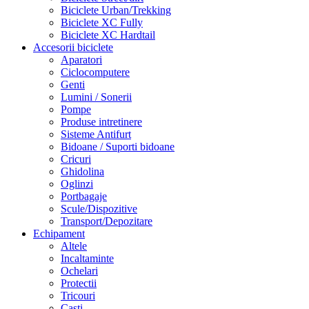
Biciclete Urban/Trekking
Biciclete XC Fully
Biciclete XC Hardtail
Accesorii biciclete
Aparatori
Ciclocomputere
Genti
Lumini / Sonerii
Pompe
Produse intretinere
Sisteme Antifurt
Bidoane / Suporti bidoane
Cricuri
Ghidolina
Oglinzi
Portbagaje
Scule/Dispozitive
Transport/Depozitare
Echipament
Altele
Incaltaminte
Ochelari
Protectii
Tricouri
Casti