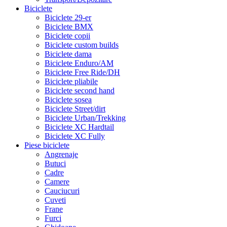
Biciclete
Biciclete 29-er
Biciclete BMX
Biciclete copii
Biciclete custom builds
Biciclete dama
Biciclete Enduro/AM
Biciclete Free Ride/DH
Biciclete pliabile
Biciclete second hand
Biciclete sosea
Biciclete Street/dirt
Biciclete Urban/Trekking
Biciclete XC Hardtail
Biciclete XC Fully
Piese biciclete
Angrenaje
Butuci
Cadre
Camere
Cauciucuri
Cuveti
Frane
Furci