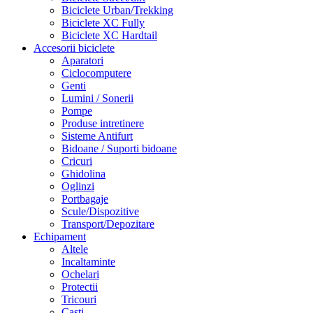
Biciclete Urban/Trekking
Biciclete XC Fully
Biciclete XC Hardtail
Accesorii biciclete
Aparatori
Ciclocomputere
Genti
Lumini / Sonerii
Pompe
Produse intretinere
Sisteme Antifurt
Bidoane / Suporti bidoane
Cricuri
Ghidolina
Oglinzi
Portbagaje
Scule/Dispozitive
Transport/Depozitare
Echipament
Altele
Incaltaminte
Ochelari
Protectii
Tricouri
Casti