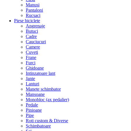
Manusi
Pantaloni
Rucsaci
Piese biciclete
Angrenaje
Butuci
Cadre
Cauciucuri
Camere
Cuveti
Frane
Furci
Ghidoane
Intinzatoare lant
Jante
Lanturi
Manete schimbator
Mansoane
Monobloc (ax pedalier)
Pedale
Pinioane
Pipe
Roti custom & Diverse
Schimbatoare