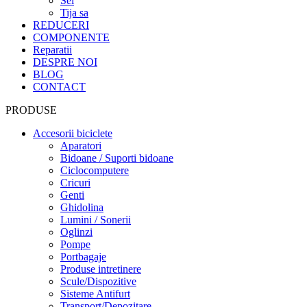
Sei
Tija sa
REDUCERI
COMPONENTE
Reparatii
DESPRE NOI
BLOG
CONTACT
PRODUSE
Accesorii biciclete
Aparatori
Bidoane / Suporti bidoane
Ciclocomputere
Cricuri
Genti
Ghidolina
Lumini / Sonerii
Oglinzi
Pompe
Portbagaje
Produse intretinere
Scule/Dispozitive
Sisteme Antifurt
Transport/Depozitare