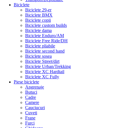
Biciclete
Biciclete 29-er
Biciclete BMX
Biciclete copii
Biciclete custom builds
Biciclete dama
Biciclete Enduro/AM
Biciclete Free Ride/DH
Biciclete pliabile
Biciclete second hand
Biciclete sosea
Biciclete Street/dirt
Biciclete Urban/Trekking
Biciclete XC Hardtail
Biciclete XC Fully
Piese biciclete
Angrenaje
Butuci
Cadre
Camere
Cauciucuri
Cuveti
Frane
Furci