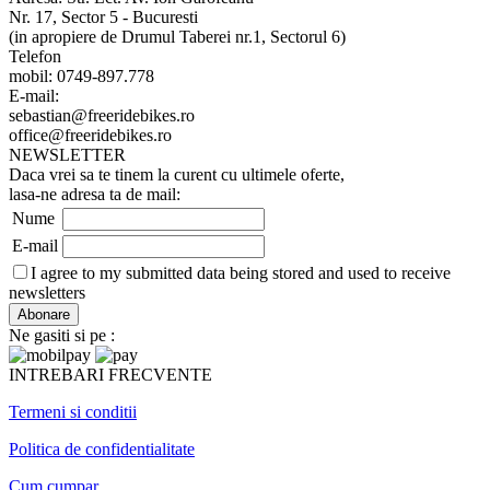
Nr. 17, Sector 5 - Bucuresti
(in apropiere de Drumul Taberei nr.1, Sectorul 6)
Telefon
mobil: 0749-897.778
E-mail:
sebastian@freeridebikes.ro
office@freeridebikes.ro
NEWSLETTER
Daca vrei sa te tinem la curent cu ultimele oferte,
lasa-ne adresa ta de mail:
Nume
E-mail
I agree to my submitted data being stored and used to receive
newsletters
Ne gasiti si pe :
INTREBARI FRECVENTE
Termeni si conditii
Politica de confidentialitate
Cum cumpar