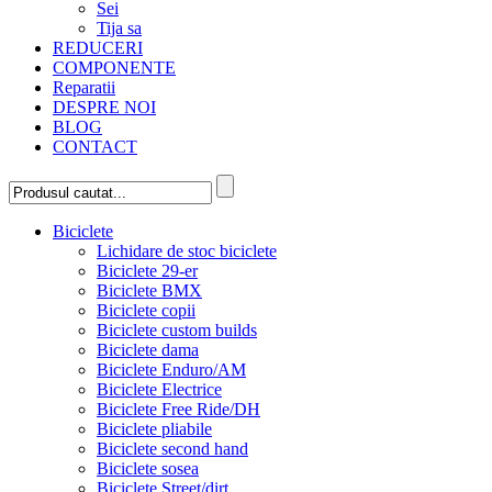
Sei
Tija sa
REDUCERI
COMPONENTE
Reparatii
DESPRE NOI
BLOG
CONTACT
Biciclete
Lichidare de stoc biciclete
Biciclete 29-er
Biciclete BMX
Biciclete copii
Biciclete custom builds
Biciclete dama
Biciclete Enduro/AM
Biciclete Electrice
Biciclete Free Ride/DH
Biciclete pliabile
Biciclete second hand
Biciclete sosea
Biciclete Street/dirt