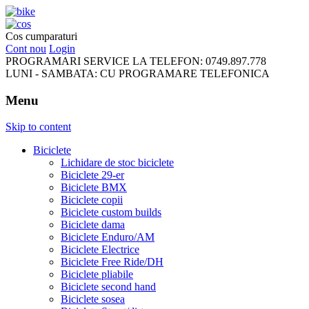
FreeRideBikes
Cos cumparaturi
Cont nou
Login
PROGRAMARI SERVICE LA TELEFON:
0749.897.778
LUNI - SAMBATA:
CU PROGRAMARE TELEFONICA
Menu
Skip to content
Biciclete
Lichidare de stoc biciclete
Biciclete 29-er
Biciclete BMX
Biciclete copii
Biciclete custom builds
Biciclete dama
Biciclete Enduro/AM
Biciclete Electrice
Biciclete Free Ride/DH
Biciclete pliabile
Biciclete second hand
Biciclete sosea