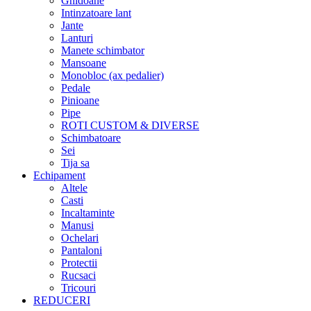
Ghidoane
Intinzatoare lant
Jante
Lanturi
Manete schimbator
Mansoane
Monobloc (ax pedalier)
Pedale
Pinioane
Pipe
ROTI CUSTOM & DIVERSE
Schimbatoare
Sei
Tija sa
Echipament
Altele
Casti
Incaltaminte
Manusi
Ochelari
Pantaloni
Protectii
Rucsaci
Tricouri
REDUCERI