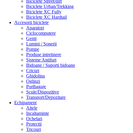
Biciclete Street/dirt
Biciclete Urban/Trekking
Biciclete XC Fully
Biciclete XC Hardtail
Accesorii biciclete
Aparatori
Ciclocomputere
Genti
Lumini / Sonerii
Pompe
Produse intretinere
Sisteme Antifurt
Bidoane / Suporti bidoane
Cricuri
Ghidolina
Oglinzi
Portbagaje
Scule/Dispozitive
Transport/Depozitare
Echipament
Altele
Incaltaminte
Ochelari
Protectii
Tricouri