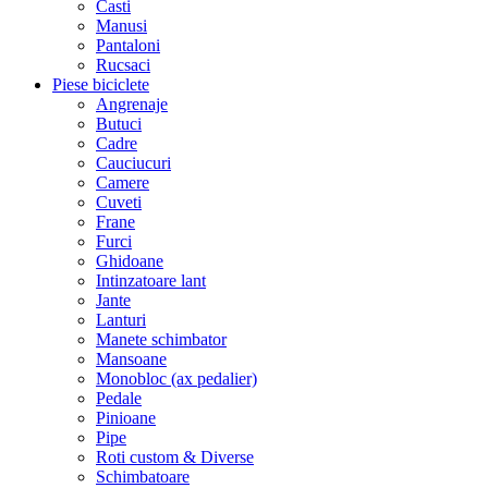
Casti
Manusi
Pantaloni
Rucsaci
Piese biciclete
Angrenaje
Butuci
Cadre
Cauciucuri
Camere
Cuveti
Frane
Furci
Ghidoane
Intinzatoare lant
Jante
Lanturi
Manete schimbator
Mansoane
Monobloc (ax pedalier)
Pedale
Pinioane
Pipe
Roti custom & Diverse
Schimbatoare