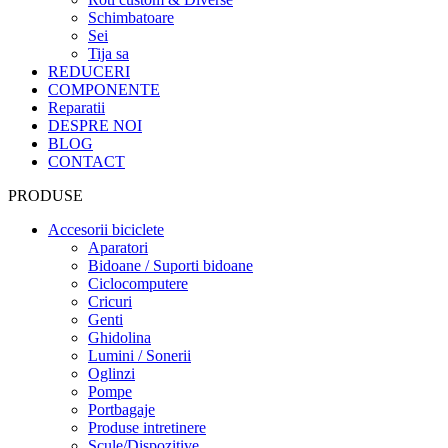
Schimbatoare
Sei
Tija sa
REDUCERI
COMPONENTE
Reparatii
DESPRE NOI
BLOG
CONTACT
PRODUSE
Accesorii biciclete
Aparatori
Bidoane / Suporti bidoane
Ciclocomputere
Cricuri
Genti
Ghidolina
Lumini / Sonerii
Oglinzi
Pompe
Portbagaje
Produse intretinere
Scule/Dispozitive