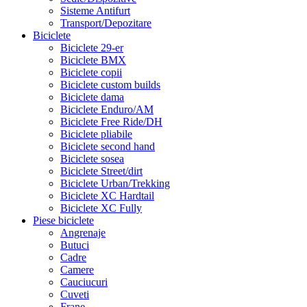
Sisteme Antifurt
Transport/Depozitare
Biciclete
Biciclete 29-er
Biciclete BMX
Biciclete copii
Biciclete custom builds
Biciclete dama
Biciclete Enduro/AM
Biciclete Free Ride/DH
Biciclete pliabile
Biciclete second hand
Biciclete sosea
Biciclete Street/dirt
Biciclete Urban/Trekking
Biciclete XC Hardtail
Biciclete XC Fully
Piese biciclete
Angrenaje
Butuci
Cadre
Camere
Cauciucuri
Cuveti
Frane