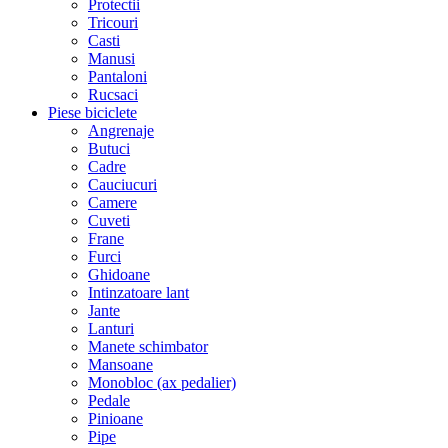
Protectii
Tricouri
Casti
Manusi
Pantaloni
Rucsaci
Piese biciclete
Angrenaje
Butuci
Cadre
Cauciucuri
Camere
Cuveti
Frane
Furci
Ghidoane
Intinzatoare lant
Jante
Lanturi
Manete schimbator
Mansoane
Monobloc (ax pedalier)
Pedale
Pinioane
Pipe