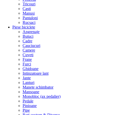
Tricouri
Casti
Manusi
Pantaloni
Rucsaci
Piese biciclete
Angrenaje
Butuci
Cadre
Cauciucuri
Camere
Cuveti
Frane
Furci
Ghidoane
Intinzatoare lant
Jante
Lanturi
Manete schimbator
Mansoane
Monobloc (ax pedalier)
Pedale
Pinioane
Pipe
Roti custom & Diverse