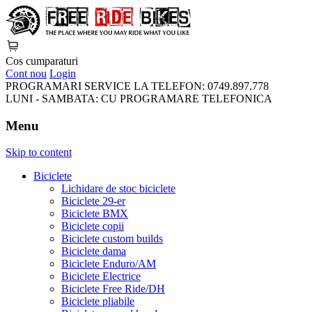
FreeRideBikes
Cos cumparaturi
Cont nou
Login
PROGRAMARI SERVICE LA TELEFON:
0749.897.778
LUNI - SAMBATA:
CU PROGRAMARE TELEFONICA
Menu
Skip to content
Biciclete
Lichidare de stoc biciclete
Biciclete 29-er
Biciclete BMX
Biciclete copii
Biciclete custom builds
Biciclete dama
Biciclete Enduro/AM
Biciclete Electrice
Biciclete Free Ride/DH
Biciclete pliabile