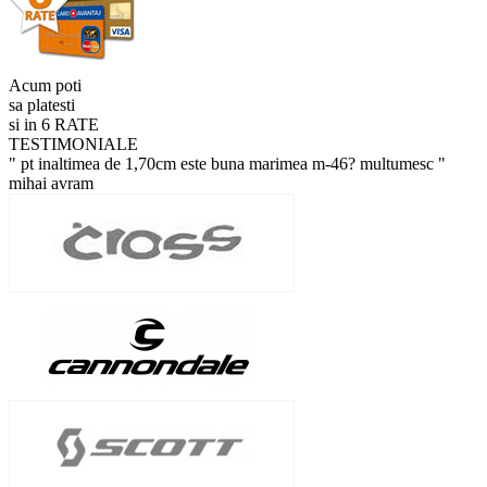
Acum poti
sa platesti
si in 6 RATE
TESTIMONIALE
" pt inaltimea de 1,70cm este buna marimea m-46? multumesc "
mihai avram