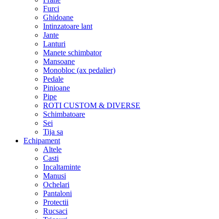
Furci
Ghidoane
Intinzatoare lant
Jante
Lanturi
Manete schimbator
Mansoane
Monobloc (ax pedalier)
Pedale
Pinioane
Pipe
ROTI CUSTOM & DIVERSE
Schimbatoare
Sei
Tija sa
Echipament
Altele
Casti
Incaltaminte
Manusi
Ochelari
Pantaloni
Protectii
Rucsaci