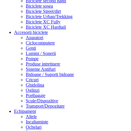
Biciclete second hand
Biciclete sosea
Biciclete Street/dirt
Biciclete Urban/Trekking
Biciclete XC Fully
Biciclete XC Hardtail
Accesorii biciclete
Aparatori
Ciclocomputere
Genti
Lumini / Sonerii
Pompe
Produse intretinere
Sisteme Antifurt
Bidoane / Suporti bidoane
Cricuri
Ghidolina
Oglinzi
Portbagaje
Scule/Dispozitive
Transport/Depozitare
Echipament
Altele
Incaltaminte
Ochelari