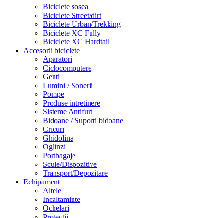
Biciclete sosea
Biciclete Street/dirt
Biciclete Urban/Trekking
Biciclete XC Fully
Biciclete XC Hardtail
Accesorii biciclete
Aparatori
Ciclocomputere
Genti
Lumini / Sonerii
Pompe
Produse intretinere
Sisteme Antifurt
Bidoane / Suporti bidoane
Cricuri
Ghidolina
Oglinzi
Portbagaje
Scule/Dispozitive
Transport/Depozitare
Echipament
Altele
Incaltaminte
Ochelari
Protectii