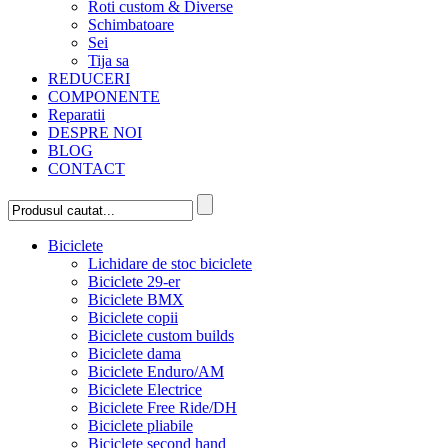
Roti custom & Diverse
Schimbatoare
Sei
Tija sa
REDUCERI
COMPONENTE
Reparatii
DESPRE NOI
BLOG
CONTACT
Biciclete
Lichidare de stoc biciclete
Biciclete 29-er
Biciclete BMX
Biciclete copii
Biciclete custom builds
Biciclete dama
Biciclete Enduro/AM
Biciclete Electrice
Biciclete Free Ride/DH
Biciclete pliabile
Biciclete second hand