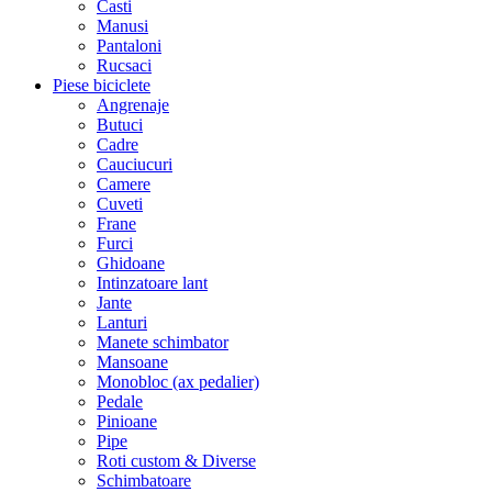
Casti
Manusi
Pantaloni
Rucsaci
Piese biciclete
Angrenaje
Butuci
Cadre
Cauciucuri
Camere
Cuveti
Frane
Furci
Ghidoane
Intinzatoare lant
Jante
Lanturi
Manete schimbator
Mansoane
Monobloc (ax pedalier)
Pedale
Pinioane
Pipe
Roti custom & Diverse
Schimbatoare