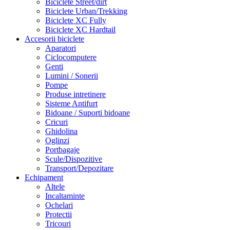
Biciclete Street/dirt
Biciclete Urban/Trekking
Biciclete XC Fully
Biciclete XC Hardtail
Accesorii biciclete
Aparatori
Ciclocomputere
Genti
Lumini / Sonerii
Pompe
Produse intretinere
Sisteme Antifurt
Bidoane / Suporti bidoane
Cricuri
Ghidolina
Oglinzi
Portbagaje
Scule/Dispozitive
Transport/Depozitare
Echipament
Altele
Incaltaminte
Ochelari
Protectii
Tricouri