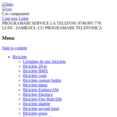
FreeRideBikes
Cos cumparaturi
Cont nou
Login
PROGRAMARI SERVICE LA TELEFON:
0749.897.778
LUNI - SAMBATA:
CU PROGRAMARE TELEFONICA
Menu
Skip to content
Biciclete
Lichidare de stoc biciclete
Biciclete 29-er
Biciclete BMX
Biciclete copii
Biciclete custom builds
Biciclete dama
Biciclete Enduro/AM
Biciclete Electrice
Biciclete Free Ride/DH
Biciclete pliabile
Biciclete second hand
Biciclete sosea