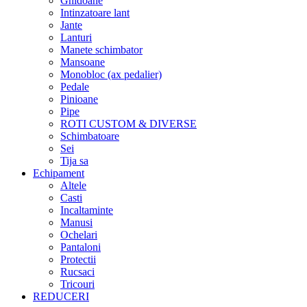
Ghidoane
Intinzatoare lant
Jante
Lanturi
Manete schimbator
Mansoane
Monobloc (ax pedalier)
Pedale
Pinioane
Pipe
ROTI CUSTOM & DIVERSE
Schimbatoare
Sei
Tija sa
Echipament
Altele
Casti
Incaltaminte
Manusi
Ochelari
Pantaloni
Protectii
Rucsaci
Tricouri
REDUCERI