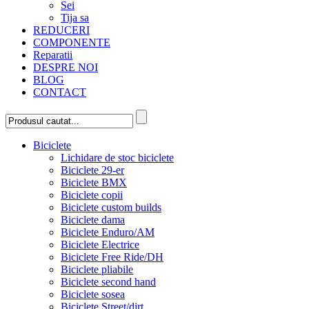
Sei
Tija sa
REDUCERI
COMPONENTE
Reparatii
DESPRE NOI
BLOG
CONTACT
Biciclete
Lichidare de stoc biciclete
Biciclete 29-er
Biciclete BMX
Biciclete copii
Biciclete custom builds
Biciclete dama
Biciclete Enduro/AM
Biciclete Electrice
Biciclete Free Ride/DH
Biciclete pliabile
Biciclete second hand
Biciclete sosea
Biciclete Street/dirt