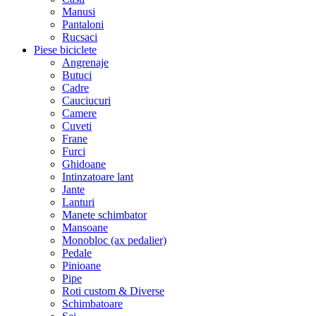
Manusi
Pantaloni
Rucsaci
Piese biciclete
Angrenaje
Butuci
Cadre
Cauciucuri
Camere
Cuveti
Frane
Furci
Ghidoane
Intinzatoare lant
Jante
Lanturi
Manete schimbator
Mansoane
Monobloc (ax pedalier)
Pedale
Pinioane
Pipe
Roti custom & Diverse
Schimbatoare