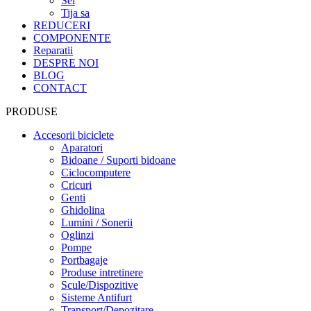
Sei
Tija sa
REDUCERI
COMPONENTE
Reparatii
DESPRE NOI
BLOG
CONTACT
PRODUSE
Accesorii biciclete
Aparatori
Bidoane / Suporti bidoane
Ciclocomputere
Cricuri
Genti
Ghidolina
Lumini / Sonerii
Oglinzi
Pompe
Portbagaje
Produse intretinere
Scule/Dispozitive
Sisteme Antifurt
Transport/Depozitare