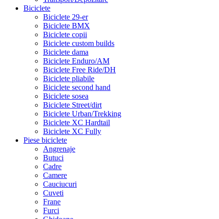
Biciclete
Biciclete 29-er
Biciclete BMX
Biciclete copii
Biciclete custom builds
Biciclete dama
Biciclete Enduro/AM
Biciclete Free Ride/DH
Biciclete pliabile
Biciclete second hand
Biciclete sosea
Biciclete Street/dirt
Biciclete Urban/Trekking
Biciclete XC Hardtail
Biciclete XC Fully
Piese biciclete
Angrenaje
Butuci
Cadre
Camere
Cauciucuri
Cuveti
Frane
Furci