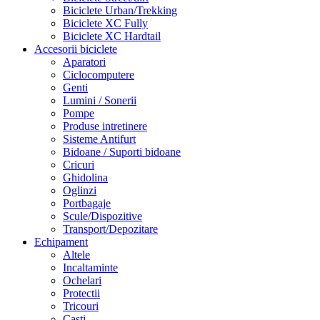
Biciclete Urban/Trekking
Biciclete XC Fully
Biciclete XC Hardtail
Accesorii biciclete
Aparatori
Ciclocomputere
Genti
Lumini / Sonerii
Pompe
Produse intretinere
Sisteme Antifurt
Bidoane / Suporti bidoane
Cricuri
Ghidolina
Oglinzi
Portbagaje
Scule/Dispozitive
Transport/Depozitare
Echipament
Altele
Incaltaminte
Ochelari
Protectii
Tricouri
Casti