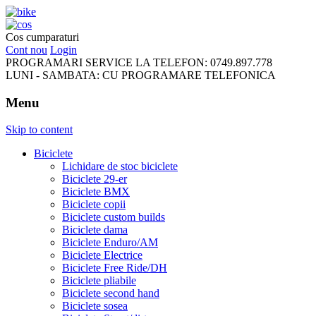
FreeRideBikes
Cos cumparaturi
Cont nou
Login
PROGRAMARI SERVICE LA TELEFON:
0749.897.778
LUNI - SAMBATA:
CU PROGRAMARE TELEFONICA
Menu
Skip to content
Biciclete
Lichidare de stoc biciclete
Biciclete 29-er
Biciclete BMX
Biciclete copii
Biciclete custom builds
Biciclete dama
Biciclete Enduro/AM
Biciclete Electrice
Biciclete Free Ride/DH
Biciclete pliabile
Biciclete second hand
Biciclete sosea