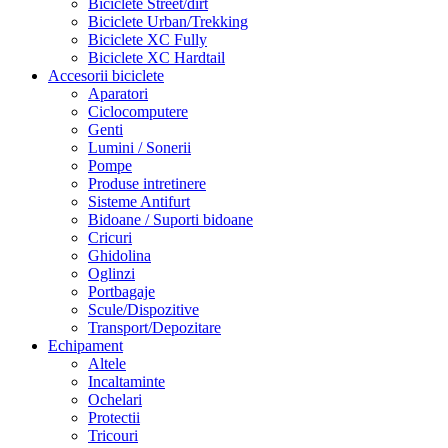
Biciclete Street/dirt
Biciclete Urban/Trekking
Biciclete XC Fully
Biciclete XC Hardtail
Accesorii biciclete
Aparatori
Ciclocomputere
Genti
Lumini / Sonerii
Pompe
Produse intretinere
Sisteme Antifurt
Bidoane / Suporti bidoane
Cricuri
Ghidolina
Oglinzi
Portbagaje
Scule/Dispozitive
Transport/Depozitare
Echipament
Altele
Incaltaminte
Ochelari
Protectii
Tricouri