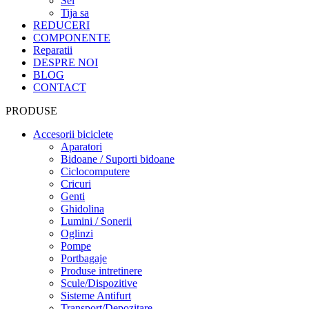
Sei
Tija sa
REDUCERI
COMPONENTE
Reparatii
DESPRE NOI
BLOG
CONTACT
PRODUSE
Accesorii biciclete
Aparatori
Bidoane / Suporti bidoane
Ciclocomputere
Cricuri
Genti
Ghidolina
Lumini / Sonerii
Oglinzi
Pompe
Portbagaje
Produse intretinere
Scule/Dispozitive
Sisteme Antifurt
Transport/Depozitare