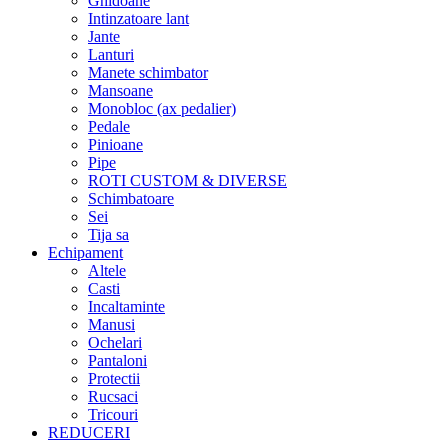
Ghidoane
Intinzatoare lant
Jante
Lanturi
Manete schimbator
Mansoane
Monobloc (ax pedalier)
Pedale
Pinioane
Pipe
ROTI CUSTOM & DIVERSE
Schimbatoare
Sei
Tija sa
Echipament
Altele
Casti
Incaltaminte
Manusi
Ochelari
Pantaloni
Protectii
Rucsaci
Tricouri
REDUCERI