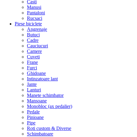
Casti
Manusi
Pantaloni
Rucsaci
Piese biciclete
Angrenaje
Butuci
Cadre
Cauciucuri
Camere
Cuveti
Frane
Furci
Ghidoane
Intinzatoare lant
Jante
Lanturi
Manete schimbator
Mansoane
Monobloc (ax pedalier)
Pedale
Pinioane
Pipe
Roti custom & Diverse
Schimbatoare