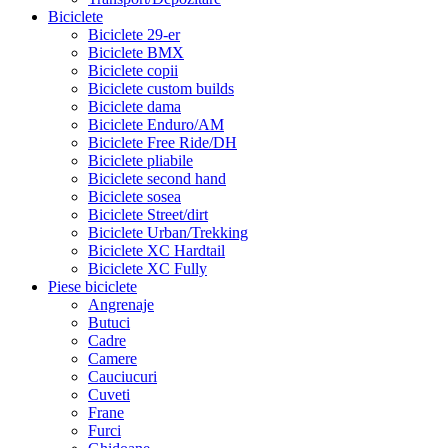
Biciclete
Biciclete 29-er
Biciclete BMX
Biciclete copii
Biciclete custom builds
Biciclete dama
Biciclete Enduro/AM
Biciclete Free Ride/DH
Biciclete pliabile
Biciclete second hand
Biciclete sosea
Biciclete Street/dirt
Biciclete Urban/Trekking
Biciclete XC Hardtail
Biciclete XC Fully
Piese biciclete
Angrenaje
Butuci
Cadre
Camere
Cauciucuri
Cuveti
Frane
Furci