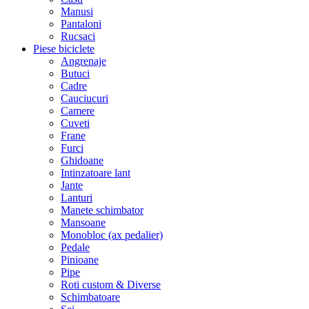
Manusi
Pantaloni
Rucsaci
Piese biciclete
Angrenaje
Butuci
Cadre
Cauciucuri
Camere
Cuveti
Frane
Furci
Ghidoane
Intinzatoare lant
Jante
Lanturi
Manete schimbator
Mansoane
Monobloc (ax pedalier)
Pedale
Pinioane
Pipe
Roti custom & Diverse
Schimbatoare