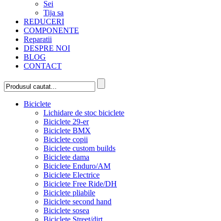
Sei
Tija sa
REDUCERI
COMPONENTE
Reparatii
DESPRE NOI
BLOG
CONTACT
Biciclete
Lichidare de stoc biciclete
Biciclete 29-er
Biciclete BMX
Biciclete copii
Biciclete custom builds
Biciclete dama
Biciclete Enduro/AM
Biciclete Electrice
Biciclete Free Ride/DH
Biciclete pliabile
Biciclete second hand
Biciclete sosea
Biciclete Street/dirt