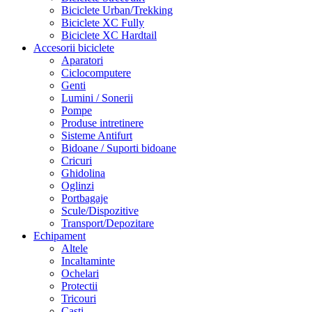
Biciclete Urban/Trekking
Biciclete XC Fully
Biciclete XC Hardtail
Accesorii biciclete
Aparatori
Ciclocomputere
Genti
Lumini / Sonerii
Pompe
Produse intretinere
Sisteme Antifurt
Bidoane / Suporti bidoane
Cricuri
Ghidolina
Oglinzi
Portbagaje
Scule/Dispozitive
Transport/Depozitare
Echipament
Altele
Incaltaminte
Ochelari
Protectii
Tricouri
Casti