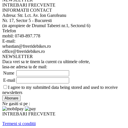
INTREBARI FRECVENTE
INFORMATII CONTACT
Adresa: Str. Lct. Av. Ion Garofeanu
Nr. 17, Sector 5 - Bucuresti
(in apropiere de Drumul Taberei nr.1, Sectorul 6)
Telefon
mobil: 0749-897.778
E-mail:
sebastian@freeridebikes.ro
office@freeridebikes.ro
NEWSLETTER
Daca vrei sa te tinem la curent cu ultimele oferte,
lasa-ne adresa ta de mail:
Nume
E-mail
I agree to my submitted data being stored and used to receive
newsletters
Ne gasiti si pe :
INTREBARI FRECVENTE
Termeni si conditii