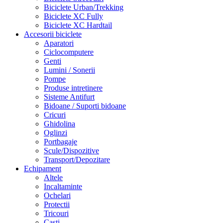
Biciclete Urban/Trekking
Biciclete XC Fully
Biciclete XC Hardtail
Accesorii biciclete
Aparatori
Ciclocomputere
Genti
Lumini / Sonerii
Pompe
Produse intretinere
Sisteme Antifurt
Bidoane / Suporti bidoane
Cricuri
Ghidolina
Oglinzi
Portbagaje
Scule/Dispozitive
Transport/Depozitare
Echipament
Altele
Incaltaminte
Ochelari
Protectii
Tricouri
Casti