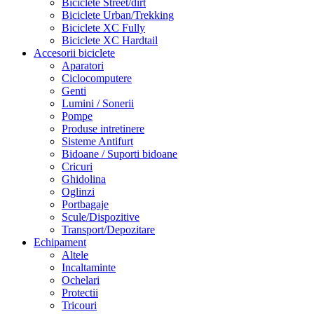
Biciclete Street/dirt
Biciclete Urban/Trekking
Biciclete XC Fully
Biciclete XC Hardtail
Accesorii biciclete
Aparatori
Ciclocomputere
Genti
Lumini / Sonerii
Pompe
Produse intretinere
Sisteme Antifurt
Bidoane / Suporti bidoane
Cricuri
Ghidolina
Oglinzi
Portbagaje
Scule/Dispozitive
Transport/Depozitare
Echipament
Altele
Incaltaminte
Ochelari
Protectii
Tricouri