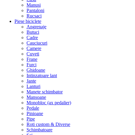
Manusi
Pantaloni
Rucsaci
Piese biciclete
Angrenaje
Butuci
Cadre
Cauciucuri
Camere
Cuveti
Frane
Furci
Ghidoane
Intinzatoare lant
Jante
Lanturi
Manete schimbator
Mansoane
Monobloc (ax pedalier)
Pedale
Pinioane
Pipe
Roti custom & Diverse
Schimbatoare