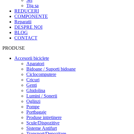
Sei
Tija sa
REDUCERI
COMPONENTE
Reparatii
DESPRE NOI
BLOG
CONTACT
PRODUSE
Accesorii biciclete
Aparatori
Bidoane / Suporti bidoane
Ciclocomputere
Cricuri
Genti
Ghidolina
Lumini / Sonerii
Oglinzi
Pompe
Portbagaje
Produse intretinere
Scule/Dispozitive
Sisteme Antifurt
Transport/Depozitare