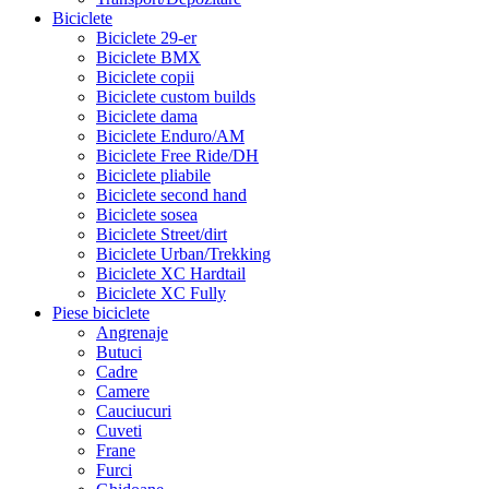
Biciclete
Biciclete 29-er
Biciclete BMX
Biciclete copii
Biciclete custom builds
Biciclete dama
Biciclete Enduro/AM
Biciclete Free Ride/DH
Biciclete pliabile
Biciclete second hand
Biciclete sosea
Biciclete Street/dirt
Biciclete Urban/Trekking
Biciclete XC Hardtail
Biciclete XC Fully
Piese biciclete
Angrenaje
Butuci
Cadre
Camere
Cauciucuri
Cuveti
Frane
Furci