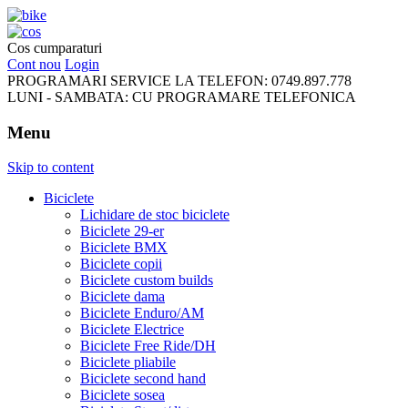
FreeRideBikes
Cos cumparaturi
Cont nou
Login
PROGRAMARI SERVICE LA TELEFON:
0749.897.778
LUNI - SAMBATA:
CU PROGRAMARE TELEFONICA
Menu
Skip to content
Biciclete
Lichidare de stoc biciclete
Biciclete 29-er
Biciclete BMX
Biciclete copii
Biciclete custom builds
Biciclete dama
Biciclete Enduro/AM
Biciclete Electrice
Biciclete Free Ride/DH
Biciclete pliabile
Biciclete second hand
Biciclete sosea