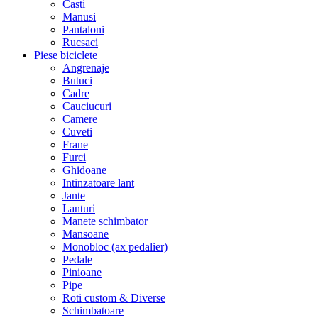
Casti
Manusi
Pantaloni
Rucsaci
Piese biciclete
Angrenaje
Butuci
Cadre
Cauciucuri
Camere
Cuveti
Frane
Furci
Ghidoane
Intinzatoare lant
Jante
Lanturi
Manete schimbator
Mansoane
Monobloc (ax pedalier)
Pedale
Pinioane
Pipe
Roti custom & Diverse
Schimbatoare