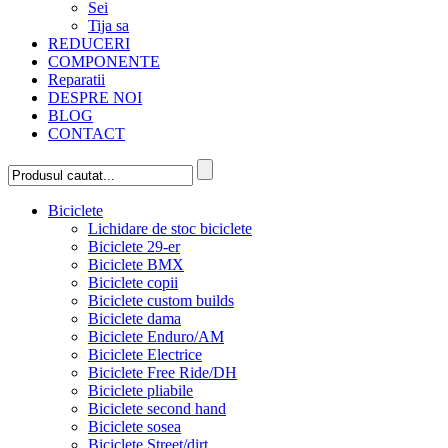
Sei
Tija sa
REDUCERI
COMPONENTE
Reparatii
DESPRE NOI
BLOG
CONTACT
Biciclete
Lichidare de stoc biciclete
Biciclete 29-er
Biciclete BMX
Biciclete copii
Biciclete custom builds
Biciclete dama
Biciclete Enduro/AM
Biciclete Electrice
Biciclete Free Ride/DH
Biciclete pliabile
Biciclete second hand
Biciclete sosea
Biciclete Street/dirt