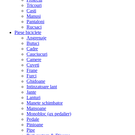
Tricouri
Casti
Manusi
Pantaloni
Rucsaci
Piese biciclete
Angrenaje
Butuci
Cadre
Cauciucuri
Camere
Cuveti
Frane
Furci
Ghidoane
Intinzatoare lant
Jante
Lanturi
Manete schimbator
Mansoane
Monobloc (ax pedalier)
Pedale
Pinioane
Pipe