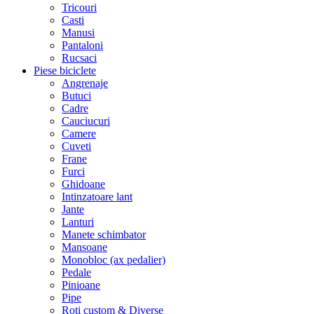
Tricouri
Casti
Manusi
Pantaloni
Rucsaci
Piese biciclete
Angrenaje
Butuci
Cadre
Cauciucuri
Camere
Cuveti
Frane
Furci
Ghidoane
Intinzatoare lant
Jante
Lanturi
Manete schimbator
Mansoane
Monobloc (ax pedalier)
Pedale
Pinioane
Pipe
Roti custom & Diverse