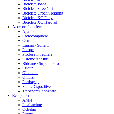
Biciclete sosea
Biciclete Street/dirt
Biciclete Urban/Trekking
Biciclete XC Fully
Biciclete XC Hardtail
Accesorii biciclete
Aparatori
Ciclocomputere
Genti
Lumini / Sonerii
Pompe
Produse intretinere
Sisteme Antifurt
Bidoane / Suporti bidoane
Cricuri
Ghidolina
Oglinzi
Portbagaje
Scule/Dispozitive
Transport/Depozitare
Echipament
Altele
Incaltaminte
Ochelari
Protectii