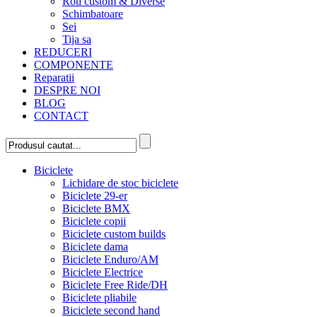
Roti custom & Diverse
Schimbatoare
Sei
Tija sa
REDUCERI
COMPONENTE
Reparatii
DESPRE NOI
BLOG
CONTACT
Biciclete
Lichidare de stoc biciclete
Biciclete 29-er
Biciclete BMX
Biciclete copii
Biciclete custom builds
Biciclete dama
Biciclete Enduro/AM
Biciclete Electrice
Biciclete Free Ride/DH
Biciclete pliabile
Biciclete second hand