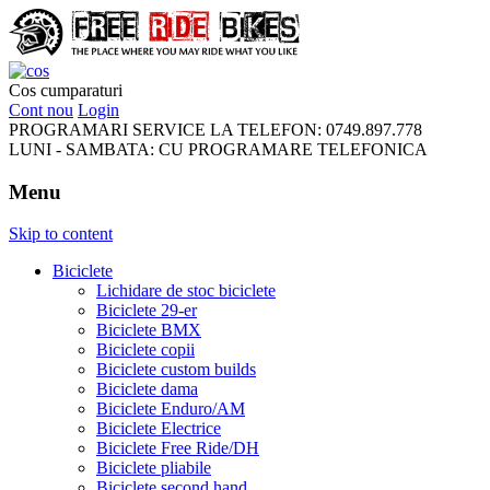
FreeRideBikes
Cos cumparaturi
Cont nou
Login
PROGRAMARI SERVICE LA TELEFON:
0749.897.778
LUNI - SAMBATA:
CU PROGRAMARE TELEFONICA
Menu
Skip to content
Biciclete
Lichidare de stoc biciclete
Biciclete 29-er
Biciclete BMX
Biciclete copii
Biciclete custom builds
Biciclete dama
Biciclete Enduro/AM
Biciclete Electrice
Biciclete Free Ride/DH
Biciclete pliabile
Biciclete second hand