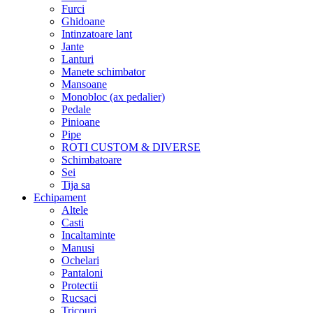
Furci
Ghidoane
Intinzatoare lant
Jante
Lanturi
Manete schimbator
Mansoane
Monobloc (ax pedalier)
Pedale
Pinioane
Pipe
ROTI CUSTOM & DIVERSE
Schimbatoare
Sei
Tija sa
Echipament
Altele
Casti
Incaltaminte
Manusi
Ochelari
Pantaloni
Protectii
Rucsaci
Tricouri