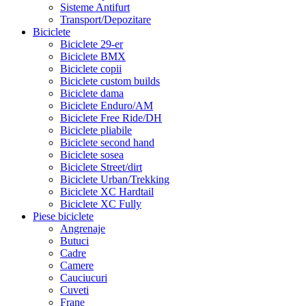
Sisteme Antifurt
Transport/Depozitare
Biciclete
Biciclete 29-er
Biciclete BMX
Biciclete copii
Biciclete custom builds
Biciclete dama
Biciclete Enduro/AM
Biciclete Free Ride/DH
Biciclete pliabile
Biciclete second hand
Biciclete sosea
Biciclete Street/dirt
Biciclete Urban/Trekking
Biciclete XC Hardtail
Biciclete XC Fully
Piese biciclete
Angrenaje
Butuci
Cadre
Camere
Cauciucuri
Cuveti
Frane