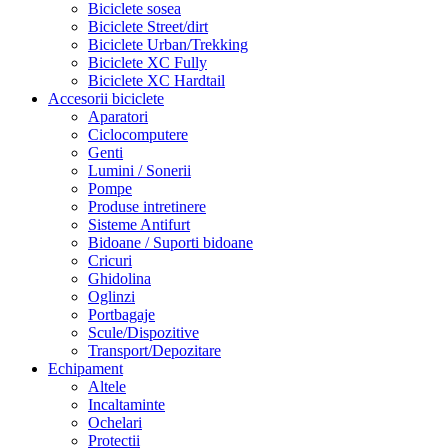
Biciclete sosea
Biciclete Street/dirt
Biciclete Urban/Trekking
Biciclete XC Fully
Biciclete XC Hardtail
Accesorii biciclete
Aparatori
Ciclocomputere
Genti
Lumini / Sonerii
Pompe
Produse intretinere
Sisteme Antifurt
Bidoane / Suporti bidoane
Cricuri
Ghidolina
Oglinzi
Portbagaje
Scule/Dispozitive
Transport/Depozitare
Echipament
Altele
Incaltaminte
Ochelari
Protectii