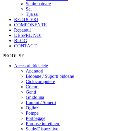
Schimbatoare
Sei
Tija sa
REDUCERI
COMPONENTE
Reparatii
DESPRE NOI
BLOG
CONTACT
PRODUSE
Accesorii biciclete
Aparatori
Bidoane / Suporti bidoane
Ciclocomputere
Cricuri
Genti
Ghidolina
Lumini / Sonerii
Oglinzi
Pompe
Portbagaje
Produse intretinere
Scule/Dispozitive