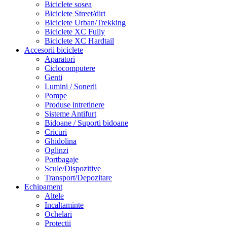
Biciclete sosea
Biciclete Street/dirt
Biciclete Urban/Trekking
Biciclete XC Fully
Biciclete XC Hardtail
Accesorii biciclete
Aparatori
Ciclocomputere
Genti
Lumini / Sonerii
Pompe
Produse intretinere
Sisteme Antifurt
Bidoane / Suporti bidoane
Cricuri
Ghidolina
Oglinzi
Portbagaje
Scule/Dispozitive
Transport/Depozitare
Echipament
Altele
Incaltaminte
Ochelari
Protectii