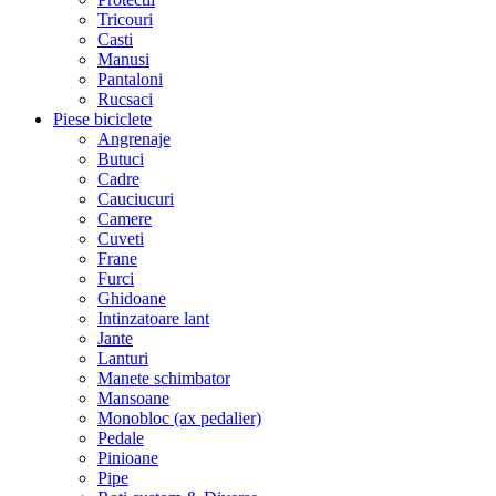
Tricouri
Casti
Manusi
Pantaloni
Rucsaci
Piese biciclete
Angrenaje
Butuci
Cadre
Cauciucuri
Camere
Cuveti
Frane
Furci
Ghidoane
Intinzatoare lant
Jante
Lanturi
Manete schimbator
Mansoane
Monobloc (ax pedalier)
Pedale
Pinioane
Pipe