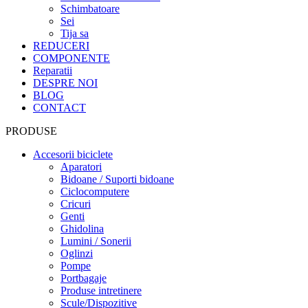
Schimbatoare
Sei
Tija sa
REDUCERI
COMPONENTE
Reparatii
DESPRE NOI
BLOG
CONTACT
PRODUSE
Accesorii biciclete
Aparatori
Bidoane / Suporti bidoane
Ciclocomputere
Cricuri
Genti
Ghidolina
Lumini / Sonerii
Oglinzi
Pompe
Portbagaje
Produse intretinere
Scule/Dispozitive