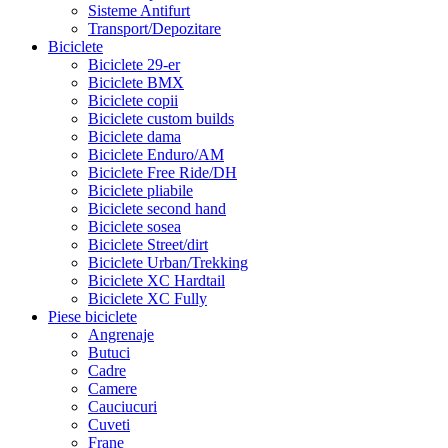
Sisteme Antifurt
Transport/Depozitare
Biciclete
Biciclete 29-er
Biciclete BMX
Biciclete copii
Biciclete custom builds
Biciclete dama
Biciclete Enduro/AM
Biciclete Free Ride/DH
Biciclete pliabile
Biciclete second hand
Biciclete sosea
Biciclete Street/dirt
Biciclete Urban/Trekking
Biciclete XC Hardtail
Biciclete XC Fully
Piese biciclete
Angrenaje
Butuci
Cadre
Camere
Cauciucuri
Cuveti
Frane