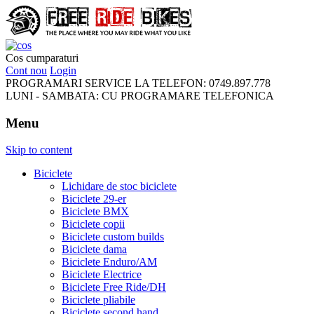
FreeRideBikes
Cos cumparaturi
Cont nou
Login
PROGRAMARI SERVICE LA TELEFON:
0749.897.778
LUNI - SAMBATA:
CU PROGRAMARE TELEFONICA
Menu
Skip to content
Biciclete
Lichidare de stoc biciclete
Biciclete 29-er
Biciclete BMX
Biciclete copii
Biciclete custom builds
Biciclete dama
Biciclete Enduro/AM
Biciclete Electrice
Biciclete Free Ride/DH
Biciclete pliabile
Biciclete second hand