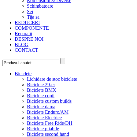
Roti custom & Diverse
Schimbatoare
Sei
Tija sa
REDUCERI
COMPONENTE
Reparatii
DESPRE NOI
BLOG
CONTACT
Biciclete
Lichidare de stoc biciclete
Biciclete 29-er
Biciclete BMX
Biciclete copii
Biciclete custom builds
Biciclete dama
Biciclete Enduro/AM
Biciclete Electrice
Biciclete Free Ride/DH
Biciclete pliabile
Biciclete second hand