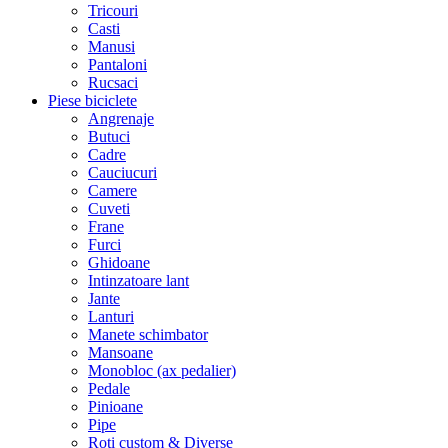
Tricouri
Casti
Manusi
Pantaloni
Rucsaci
Piese biciclete
Angrenaje
Butuci
Cadre
Cauciucuri
Camere
Cuveti
Frane
Furci
Ghidoane
Intinzatoare lant
Jante
Lanturi
Manete schimbator
Mansoane
Monobloc (ax pedalier)
Pedale
Pinioane
Pipe
Roti custom & Diverse