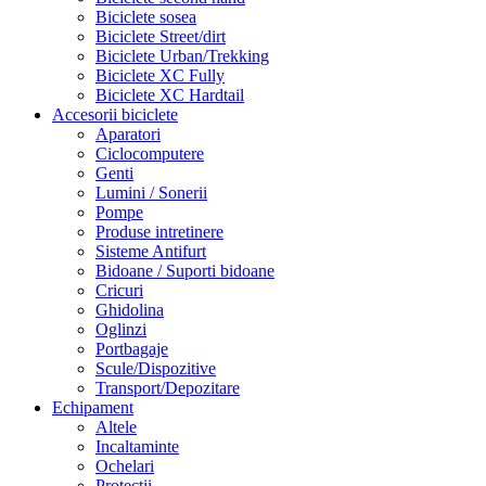
Biciclete sosea
Biciclete Street/dirt
Biciclete Urban/Trekking
Biciclete XC Fully
Biciclete XC Hardtail
Accesorii biciclete
Aparatori
Ciclocomputere
Genti
Lumini / Sonerii
Pompe
Produse intretinere
Sisteme Antifurt
Bidoane / Suporti bidoane
Cricuri
Ghidolina
Oglinzi
Portbagaje
Scule/Dispozitive
Transport/Depozitare
Echipament
Altele
Incaltaminte
Ochelari
Protectii