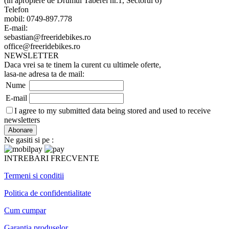
(in apropiere de Drumul Taberei nr.1, Sectorul 6)
Telefon
mobil: 0749-897.778
E-mail:
sebastian@freeridebikes.ro
office@freeridebikes.ro
NEWSLETTER
Daca vrei sa te tinem la curent cu ultimele oferte,
lasa-ne adresa ta de mail:
Nume
E-mail
I agree to my submitted data being stored and used to receive
newsletters
Ne gasiti si pe :
INTREBARI FRECVENTE
Termeni si conditii
Politica de confidentialitate
Cum cumpar
Garantia produselor