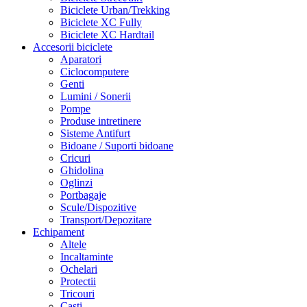
Biciclete Urban/Trekking
Biciclete XC Fully
Biciclete XC Hardtail
Accesorii biciclete
Aparatori
Ciclocomputere
Genti
Lumini / Sonerii
Pompe
Produse intretinere
Sisteme Antifurt
Bidoane / Suporti bidoane
Cricuri
Ghidolina
Oglinzi
Portbagaje
Scule/Dispozitive
Transport/Depozitare
Echipament
Altele
Incaltaminte
Ochelari
Protectii
Tricouri
Casti