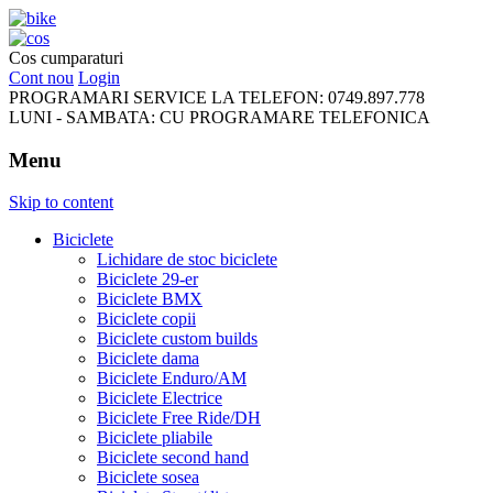
FreeRideBikes
Cos cumparaturi
Cont nou
Login
PROGRAMARI SERVICE LA TELEFON:
0749.897.778
LUNI - SAMBATA:
CU PROGRAMARE TELEFONICA
Menu
Skip to content
Biciclete
Lichidare de stoc biciclete
Biciclete 29-er
Biciclete BMX
Biciclete copii
Biciclete custom builds
Biciclete dama
Biciclete Enduro/AM
Biciclete Electrice
Biciclete Free Ride/DH
Biciclete pliabile
Biciclete second hand
Biciclete sosea