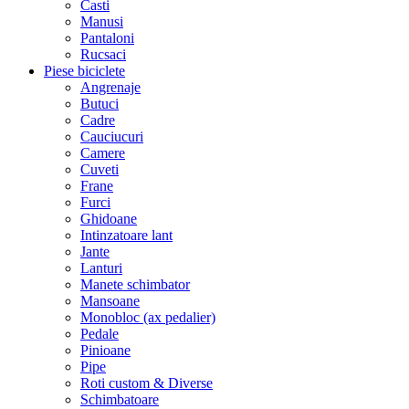
Casti
Manusi
Pantaloni
Rucsaci
Piese biciclete
Angrenaje
Butuci
Cadre
Cauciucuri
Camere
Cuveti
Frane
Furci
Ghidoane
Intinzatoare lant
Jante
Lanturi
Manete schimbator
Mansoane
Monobloc (ax pedalier)
Pedale
Pinioane
Pipe
Roti custom & Diverse
Schimbatoare