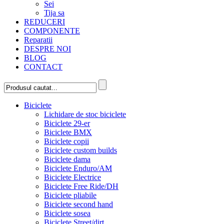
Sei
Tija sa
REDUCERI
COMPONENTE
Reparatii
DESPRE NOI
BLOG
CONTACT
Biciclete
Lichidare de stoc biciclete
Biciclete 29-er
Biciclete BMX
Biciclete copii
Biciclete custom builds
Biciclete dama
Biciclete Enduro/AM
Biciclete Electrice
Biciclete Free Ride/DH
Biciclete pliabile
Biciclete second hand
Biciclete sosea
Biciclete Street/dirt