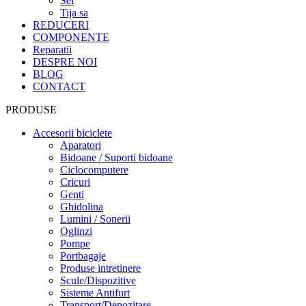
Sei
Tija sa
REDUCERI
COMPONENTE
Reparatii
DESPRE NOI
BLOG
CONTACT
PRODUSE
Accesorii biciclete
Aparatori
Bidoane / Suporti bidoane
Ciclocomputere
Cricuri
Genti
Ghidolina
Lumini / Sonerii
Oglinzi
Pompe
Portbagaje
Produse intretinere
Scule/Dispozitive
Sisteme Antifurt
Transport/Depozitare