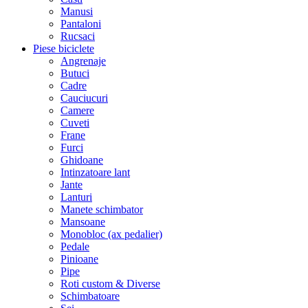
Manusi
Pantaloni
Rucsaci
Piese biciclete
Angrenaje
Butuci
Cadre
Cauciucuri
Camere
Cuveti
Frane
Furci
Ghidoane
Intinzatoare lant
Jante
Lanturi
Manete schimbator
Mansoane
Monobloc (ax pedalier)
Pedale
Pinioane
Pipe
Roti custom & Diverse
Schimbatoare