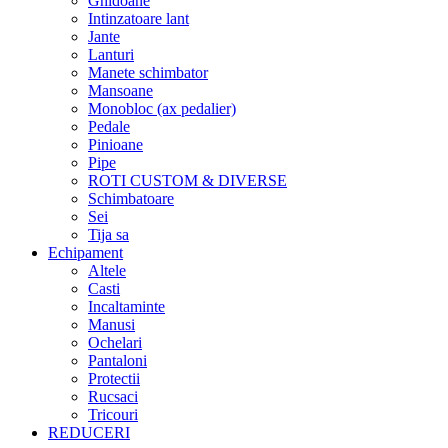
Ghidoane
Intinzatoare lant
Jante
Lanturi
Manete schimbator
Mansoane
Monobloc (ax pedalier)
Pedale
Pinioane
Pipe
ROTI CUSTOM & DIVERSE
Schimbatoare
Sei
Tija sa
Echipament
Altele
Casti
Incaltaminte
Manusi
Ochelari
Pantaloni
Protectii
Rucsaci
Tricouri
REDUCERI