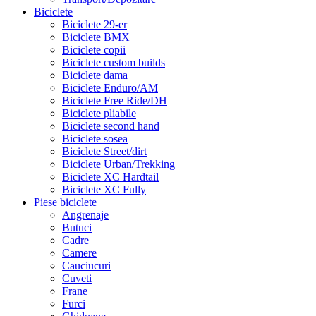
Biciclete
Biciclete 29-er
Biciclete BMX
Biciclete copii
Biciclete custom builds
Biciclete dama
Biciclete Enduro/AM
Biciclete Free Ride/DH
Biciclete pliabile
Biciclete second hand
Biciclete sosea
Biciclete Street/dirt
Biciclete Urban/Trekking
Biciclete XC Hardtail
Biciclete XC Fully
Piese biciclete
Angrenaje
Butuci
Cadre
Camere
Cauciucuri
Cuveti
Frane
Furci