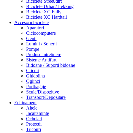
Biciclete Street/dirt
Biciclete Urban/Trekking
Biciclete XC Fully
Biciclete XC Hardtail
Accesorii biciclete
Aparatori
Ciclocomputere
Genti
Lumini / Sonerii
Pompe
Produse intretinere
Sisteme Antifurt
Bidoane / Suporti bidoane
Cricuri
Ghidolina
Oglinzi
Portbagaje
Scule/Dispozitive
Transport/Depozitare
Echipament
Altele
Incaltaminte
Ochelari
Protectii
Tricouri