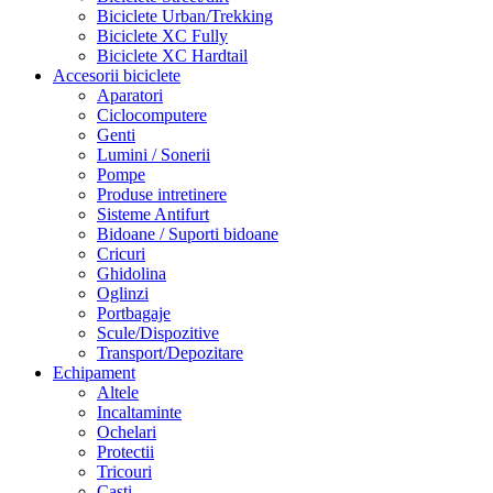
Biciclete Urban/Trekking
Biciclete XC Fully
Biciclete XC Hardtail
Accesorii biciclete
Aparatori
Ciclocomputere
Genti
Lumini / Sonerii
Pompe
Produse intretinere
Sisteme Antifurt
Bidoane / Suporti bidoane
Cricuri
Ghidolina
Oglinzi
Portbagaje
Scule/Dispozitive
Transport/Depozitare
Echipament
Altele
Incaltaminte
Ochelari
Protectii
Tricouri
Casti