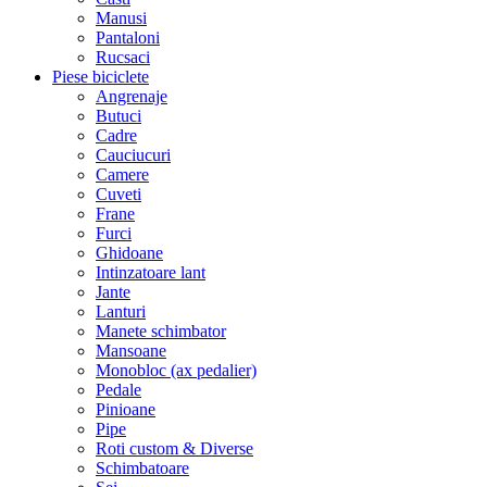
Manusi
Pantaloni
Rucsaci
Piese biciclete
Angrenaje
Butuci
Cadre
Cauciucuri
Camere
Cuveti
Frane
Furci
Ghidoane
Intinzatoare lant
Jante
Lanturi
Manete schimbator
Mansoane
Monobloc (ax pedalier)
Pedale
Pinioane
Pipe
Roti custom & Diverse
Schimbatoare