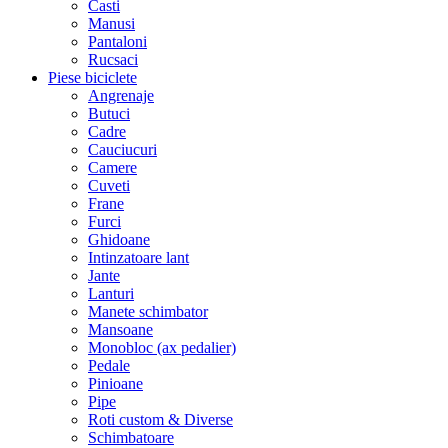
Casti
Manusi
Pantaloni
Rucsaci
Piese biciclete
Angrenaje
Butuci
Cadre
Cauciucuri
Camere
Cuveti
Frane
Furci
Ghidoane
Intinzatoare lant
Jante
Lanturi
Manete schimbator
Mansoane
Monobloc (ax pedalier)
Pedale
Pinioane
Pipe
Roti custom & Diverse
Schimbatoare