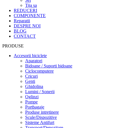
Sei
Tija sa
REDUCERI
COMPONENTE
Reparatii
DESPRE NOI
BLOG
CONTACT
PRODUSE
Accesorii biciclete
Aparatori
Bidoane / Suporti bidoane
Ciclocomputere
Cricuri
Genti
Ghidolina
Lumini / Sonerii
Oglinzi
Pompe
Portbagaje
Produse intretinere
Scule/Dispozitive
Sisteme Antifurt
Transport/Depozitare