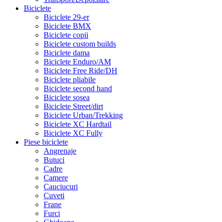
Biciclete
Biciclete 29-er
Biciclete BMX
Biciclete copii
Biciclete custom builds
Biciclete dama
Biciclete Enduro/AM
Biciclete Free Ride/DH
Biciclete pliabile
Biciclete second hand
Biciclete sosea
Biciclete Street/dirt
Biciclete Urban/Trekking
Biciclete XC Hardtail
Biciclete XC Fully
Piese biciclete
Angrenaje
Butuci
Cadre
Camere
Cauciucuri
Cuveti
Frane
Furci