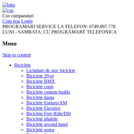
FreeRideBikes
Cos cumparaturi
Cont nou
Login
PROGRAMARI SERVICE LA TELEFON:
0749.897.778
LUNI - SAMBATA:
CU PROGRAMARE TELEFONICA
Menu
Skip to content
Biciclete
Lichidare de stoc biciclete
Biciclete 29-er
Biciclete BMX
Biciclete copii
Biciclete custom builds
Biciclete dama
Biciclete Enduro/AM
Biciclete Electrice
Biciclete Free Ride/DH
Biciclete pliabile
Biciclete second hand
Biciclete sosea