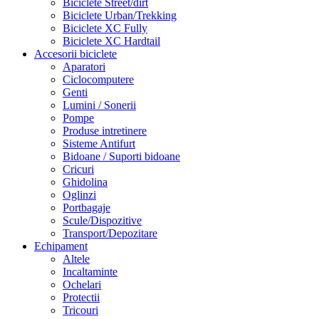
Biciclete Street/dirt
Biciclete Urban/Trekking
Biciclete XC Fully
Biciclete XC Hardtail
Accesorii biciclete
Aparatori
Ciclocomputere
Genti
Lumini / Sonerii
Pompe
Produse intretinere
Sisteme Antifurt
Bidoane / Suporti bidoane
Cricuri
Ghidolina
Oglinzi
Portbagaje
Scule/Dispozitive
Transport/Depozitare
Echipament
Altele
Incaltaminte
Ochelari
Protectii
Tricouri