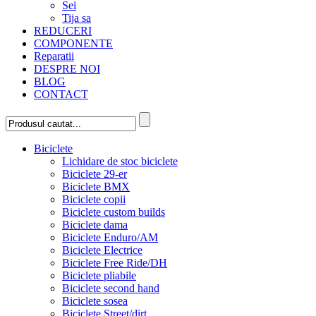
Sei
Tija sa
REDUCERI
COMPONENTE
Reparatii
DESPRE NOI
BLOG
CONTACT
Biciclete
Lichidare de stoc biciclete
Biciclete 29-er
Biciclete BMX
Biciclete copii
Biciclete custom builds
Biciclete dama
Biciclete Enduro/AM
Biciclete Electrice
Biciclete Free Ride/DH
Biciclete pliabile
Biciclete second hand
Biciclete sosea
Biciclete Street/dirt