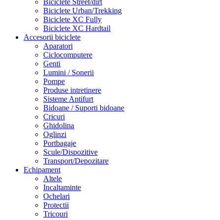
Biciclete Street/dirt
Biciclete Urban/Trekking
Biciclete XC Fully
Biciclete XC Hardtail
Accesorii biciclete
Aparatori
Ciclocomputere
Genti
Lumini / Sonerii
Pompe
Produse intretinere
Sisteme Antifurt
Bidoane / Suporti bidoane
Cricuri
Ghidolina
Oglinzi
Portbagaje
Scule/Dispozitive
Transport/Depozitare
Echipament
Altele
Incaltaminte
Ochelari
Protectii
Tricouri