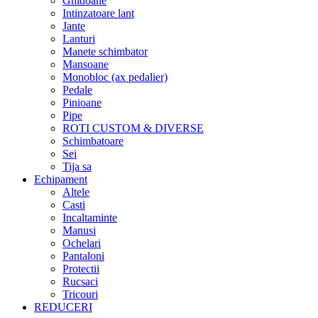
Ghidoane
Intinzatoare lant
Jante
Lanturi
Manete schimbator
Mansoane
Monobloc (ax pedalier)
Pedale
Pinioane
Pipe
ROTI CUSTOM & DIVERSE
Schimbatoare
Sei
Tija sa
Echipament
Altele
Casti
Incaltaminte
Manusi
Ochelari
Pantaloni
Protectii
Rucsaci
Tricouri
REDUCERI