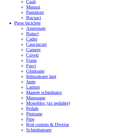
Casti
Manusi
Pantaloni
Rucsaci
Piese biciclete
Angrenaje
Butuci
Cadre
Cauciucuri
Camere
Cuveti
Frane
Furci
Ghidoane
Intinzatoare lant
Jante
Lanturi
Manete schimbator
Mansoane
Monobloc (ax pedalier)
Pedale
Pinioane
Pipe
Roti custom & Diverse
Schimbatoare