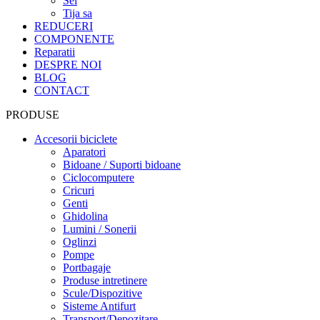
Sei
Tija sa
REDUCERI
COMPONENTE
Reparatii
DESPRE NOI
BLOG
CONTACT
PRODUSE
Accesorii biciclete
Aparatori
Bidoane / Suporti bidoane
Ciclocomputere
Cricuri
Genti
Ghidolina
Lumini / Sonerii
Oglinzi
Pompe
Portbagaje
Produse intretinere
Scule/Dispozitive
Sisteme Antifurt
Transport/Depozitare