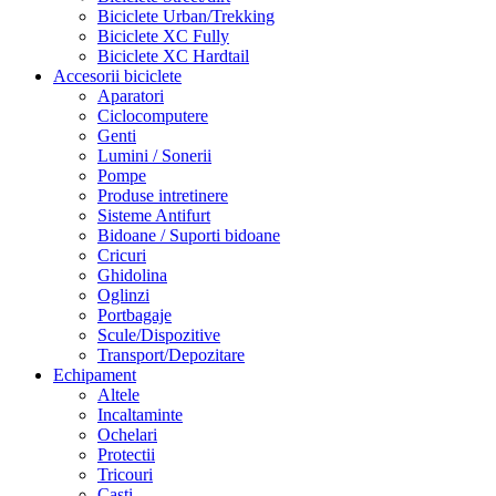
Biciclete Urban/Trekking
Biciclete XC Fully
Biciclete XC Hardtail
Accesorii biciclete
Aparatori
Ciclocomputere
Genti
Lumini / Sonerii
Pompe
Produse intretinere
Sisteme Antifurt
Bidoane / Suporti bidoane
Cricuri
Ghidolina
Oglinzi
Portbagaje
Scule/Dispozitive
Transport/Depozitare
Echipament
Altele
Incaltaminte
Ochelari
Protectii
Tricouri
Casti