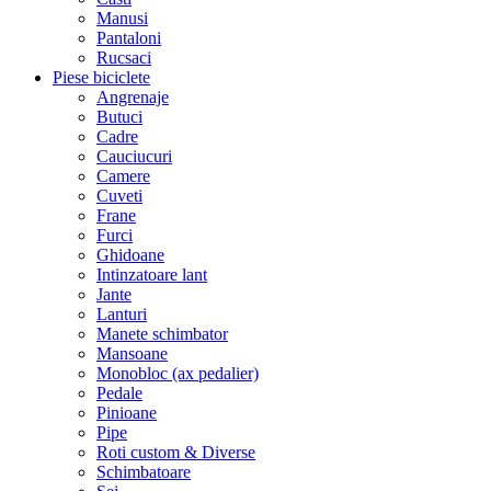
Manusi
Pantaloni
Rucsaci
Piese biciclete
Angrenaje
Butuci
Cadre
Cauciucuri
Camere
Cuveti
Frane
Furci
Ghidoane
Intinzatoare lant
Jante
Lanturi
Manete schimbator
Mansoane
Monobloc (ax pedalier)
Pedale
Pinioane
Pipe
Roti custom & Diverse
Schimbatoare