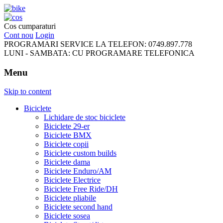
FreeRideBikes
Cos cumparaturi
Cont nou
Login
PROGRAMARI SERVICE LA TELEFON:
0749.897.778
LUNI - SAMBATA:
CU PROGRAMARE TELEFONICA
Menu
Skip to content
Biciclete
Lichidare de stoc biciclete
Biciclete 29-er
Biciclete BMX
Biciclete copii
Biciclete custom builds
Biciclete dama
Biciclete Enduro/AM
Biciclete Electrice
Biciclete Free Ride/DH
Biciclete pliabile
Biciclete second hand
Biciclete sosea