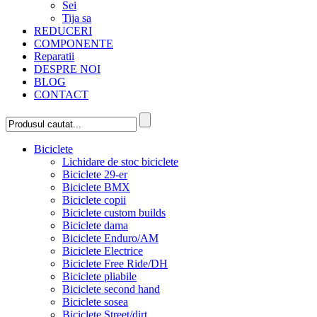
Sei
Tija sa
REDUCERI
COMPONENTE
Reparatii
DESPRE NOI
BLOG
CONTACT
Biciclete
Lichidare de stoc biciclete
Biciclete 29-er
Biciclete BMX
Biciclete copii
Biciclete custom builds
Biciclete dama
Biciclete Enduro/AM
Biciclete Electrice
Biciclete Free Ride/DH
Biciclete pliabile
Biciclete second hand
Biciclete sosea
Biciclete Street/dirt