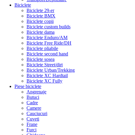
Biciclete
Biciclete 29-er
Biciclete BMX
Biciclete copii
Biciclete custom builds
Biciclete dama
Biciclete Enduro/AM
Biciclete Free Ride/DH
Biciclete pliabile
Biciclete second hand
Biciclete sosea
Biciclete Street/dirt
Biciclete Urban/Trekking
Biciclete XC Hardtail
Biciclete XC Fully
Piese biciclete
Angrenaje
Butuci
Cadre
Camere
Cauciucuri
Cuveti
Frane
Furci