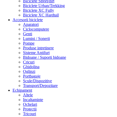
Biciclete Street/dirt
Biciclete Urban/Trekking
Biciclete XC Fully
Biciclete XC Hardtail
Accesorii biciclete
Aparatori
Ciclocomputere
Genti
Lumini / Sonerii
Pompe
Produse intretinere
Sisteme Antifurt
Bidoane / Suporti bidoane
Cricuri
Ghidolina
Oglinzi
Portbagaje
Scule/Dispozitive
Transport/Depozitare
Echipament
Altele
Incaltaminte
Ochelari
Protectii
Tricouri