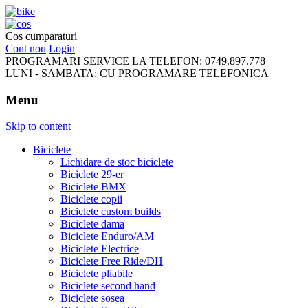
FreeRideBikes
Cos cumparaturi
Cont nou
Login
PROGRAMARI SERVICE LA TELEFON:
0749.897.778
LUNI - SAMBATA:
CU PROGRAMARE TELEFONICA
Menu
Skip to content
Biciclete
Lichidare de stoc biciclete
Biciclete 29-er
Biciclete BMX
Biciclete copii
Biciclete custom builds
Biciclete dama
Biciclete Enduro/AM
Biciclete Electrice
Biciclete Free Ride/DH
Biciclete pliabile
Biciclete second hand
Biciclete sosea