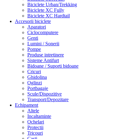
Biciclete Urban/Trekking
Biciclete XC Fully
Biciclete XC Hardtail
Accesorii biciclete
Aparatori
Ciclocomputere
Genti
Lumini / Sonerii
Pompe
Produse intretinere
Sisteme Antifurt
Bidoane / Suporti bidoane
Cricuri
Ghidolina
Oglinzi
Portbagaje
Scule/Dispozitive
Transport/Depozitare
Echipament
Altele
Incaltaminte
Ochelari
Protectii
Tricouri
Casti