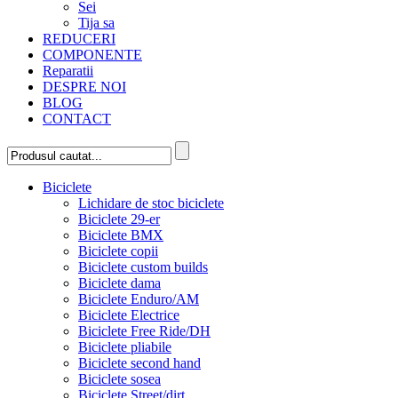
Sei
Tija sa
REDUCERI
COMPONENTE
Reparatii
DESPRE NOI
BLOG
CONTACT
Biciclete
Lichidare de stoc biciclete
Biciclete 29-er
Biciclete BMX
Biciclete copii
Biciclete custom builds
Biciclete dama
Biciclete Enduro/AM
Biciclete Electrice
Biciclete Free Ride/DH
Biciclete pliabile
Biciclete second hand
Biciclete sosea
Biciclete Street/dirt