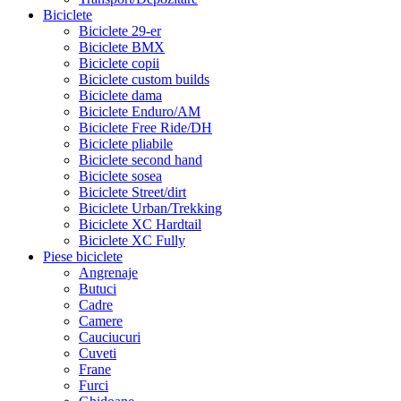
Biciclete
Biciclete 29-er
Biciclete BMX
Biciclete copii
Biciclete custom builds
Biciclete dama
Biciclete Enduro/AM
Biciclete Free Ride/DH
Biciclete pliabile
Biciclete second hand
Biciclete sosea
Biciclete Street/dirt
Biciclete Urban/Trekking
Biciclete XC Hardtail
Biciclete XC Fully
Piese biciclete
Angrenaje
Butuci
Cadre
Camere
Cauciucuri
Cuveti
Frane
Furci