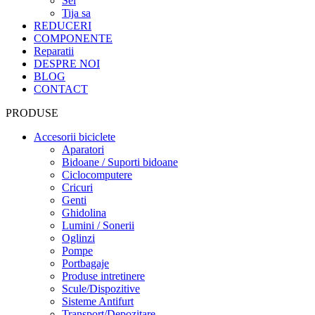
Sei
Tija sa
REDUCERI
COMPONENTE
Reparatii
DESPRE NOI
BLOG
CONTACT
PRODUSE
Accesorii biciclete
Aparatori
Bidoane / Suporti bidoane
Ciclocomputere
Cricuri
Genti
Ghidolina
Lumini / Sonerii
Oglinzi
Pompe
Portbagaje
Produse intretinere
Scule/Dispozitive
Sisteme Antifurt
Transport/Depozitare