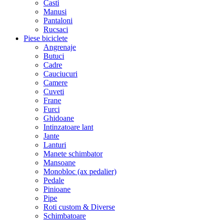
Casti
Manusi
Pantaloni
Rucsaci
Piese biciclete
Angrenaje
Butuci
Cadre
Cauciucuri
Camere
Cuveti
Frane
Furci
Ghidoane
Intinzatoare lant
Jante
Lanturi
Manete schimbator
Mansoane
Monobloc (ax pedalier)
Pedale
Pinioane
Pipe
Roti custom & Diverse
Schimbatoare