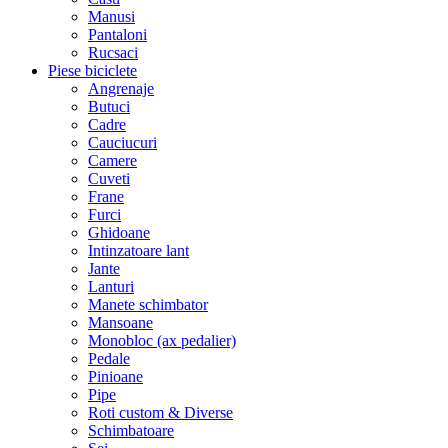
Manusi
Pantaloni
Rucsaci
Piese biciclete
Angrenaje
Butuci
Cadre
Cauciucuri
Camere
Cuveti
Frane
Furci
Ghidoane
Intinzatoare lant
Jante
Lanturi
Manete schimbator
Mansoane
Monobloc (ax pedalier)
Pedale
Pinioane
Pipe
Roti custom & Diverse
Schimbatoare