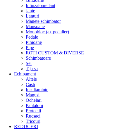
Ghidoane
Intinzatoare lant
Jante
Lanturi
Manete schimbator
Mansoane
Monobloc (ax pedalier)
Pedale
Pinioane
Pipe
ROTI CUSTOM & DIVERSE
Schimbatoare
Sei
Tija sa
Echipament
Altele
Casti
Incaltaminte
Manusi
Ochelari
Pantaloni
Protectii
Rucsaci
Tricouri
REDUCERI