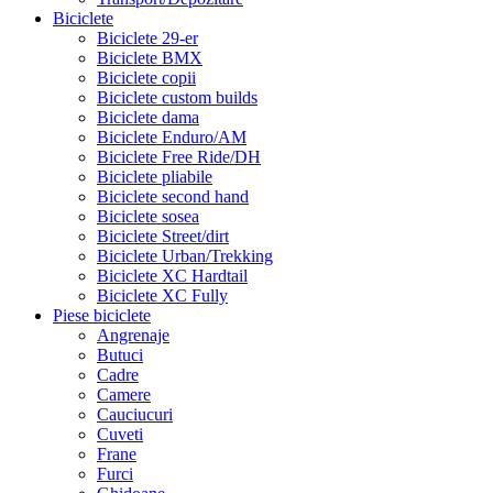
Biciclete
Biciclete 29-er
Biciclete BMX
Biciclete copii
Biciclete custom builds
Biciclete dama
Biciclete Enduro/AM
Biciclete Free Ride/DH
Biciclete pliabile
Biciclete second hand
Biciclete sosea
Biciclete Street/dirt
Biciclete Urban/Trekking
Biciclete XC Hardtail
Biciclete XC Fully
Piese biciclete
Angrenaje
Butuci
Cadre
Camere
Cauciucuri
Cuveti
Frane
Furci