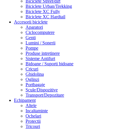
Biciclete Street/dirt
Biciclete Urban/Trekking
Biciclete XC Fully
Biciclete XC Hardtail
Accesorii biciclete
Aparatori
Ciclocomputere
Genti
Lumini / Sonerii
Pompe
Produse intretinere
Sisteme Antifurt
Bidoane / Suporti bidoane
Cricuri
Ghidolina
Oglinzi
Portbagaje
Scule/Dispozitive
Transport/Depozitare
Echipament
Altele
Incaltaminte
Ochelari
Protectii
Tricouri