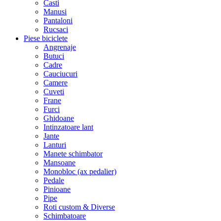
Casti
Manusi
Pantaloni
Rucsaci
Piese biciclete
Angrenaje
Butuci
Cadre
Cauciucuri
Camere
Cuveti
Frane
Furci
Ghidoane
Intinzatoare lant
Jante
Lanturi
Manete schimbator
Mansoane
Monobloc (ax pedalier)
Pedale
Pinioane
Pipe
Roti custom & Diverse
Schimbatoare