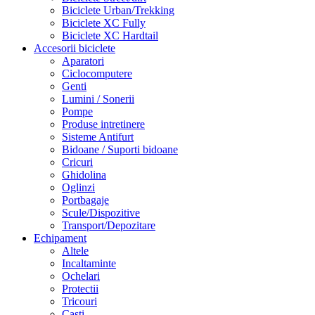
Biciclete Urban/Trekking
Biciclete XC Fully
Biciclete XC Hardtail
Accesorii biciclete
Aparatori
Ciclocomputere
Genti
Lumini / Sonerii
Pompe
Produse intretinere
Sisteme Antifurt
Bidoane / Suporti bidoane
Cricuri
Ghidolina
Oglinzi
Portbagaje
Scule/Dispozitive
Transport/Depozitare
Echipament
Altele
Incaltaminte
Ochelari
Protectii
Tricouri
Casti