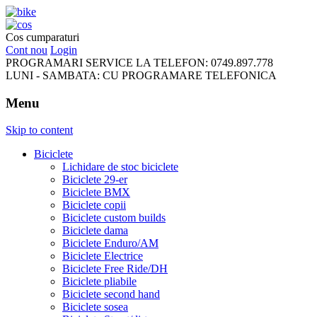
FreeRideBikes
Cos cumparaturi
Cont nou
Login
PROGRAMARI SERVICE LA TELEFON:
0749.897.778
LUNI - SAMBATA:
CU PROGRAMARE TELEFONICA
Menu
Skip to content
Biciclete
Lichidare de stoc biciclete
Biciclete 29-er
Biciclete BMX
Biciclete copii
Biciclete custom builds
Biciclete dama
Biciclete Enduro/AM
Biciclete Electrice
Biciclete Free Ride/DH
Biciclete pliabile
Biciclete second hand
Biciclete sosea