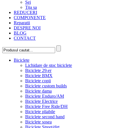
Sei
Tija sa
REDUCERI
COMPONENTE
Reparatii
DESPRE NOI
BLOG
CONTACT
Biciclete
Lichidare de stoc biciclete
Biciclete 29-er
Biciclete BMX
Biciclete copii
Biciclete custom builds
Biciclete dama
Biciclete Enduro/AM
Biciclete Electrice
Biciclete Free Ride/DH
Biciclete pliabile
Biciclete second hand
Biciclete sosea
Biciclete Street/dirt