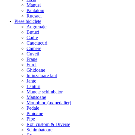
Manusi
Pantaloni
Rucsaci
Piese biciclete
Angrenaje
Butuci
Cadre
Cauciucuri
Camere
Cuveti
Frane
Furci
Ghidoane
Intinzatoare lant
Jante
Lanturi
Manete schimbator
Mansoane
Monobloc (ax pedalier)
Pedale
Pinioane
Pipe
Roti custom & Diverse
Schimbatoare