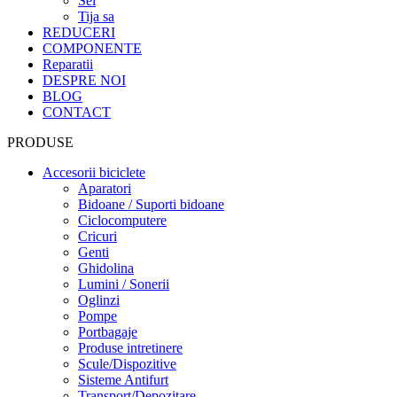
Sei
Tija sa
REDUCERI
COMPONENTE
Reparatii
DESPRE NOI
BLOG
CONTACT
PRODUSE
Accesorii biciclete
Aparatori
Bidoane / Suporti bidoane
Ciclocomputere
Cricuri
Genti
Ghidolina
Lumini / Sonerii
Oglinzi
Pompe
Portbagaje
Produse intretinere
Scule/Dispozitive
Sisteme Antifurt
Transport/Depozitare