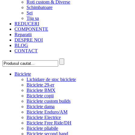
Roti custom & Diverse
Schimbatoare
Sei
Tija sa
REDUCERI
COMPONENTE
Reparatii
DESPRE NOI
BLOG
CONTACT
Biciclete
Lichidare de stoc biciclete
Biciclete 29-er
Biciclete BMX
Biciclete copii
Biciclete custom builds
Biciclete dama
Biciclete Enduro/AM
Biciclete Electrice
Biciclete Free Ride/DH
Biciclete pliabile
Biciclete second hand