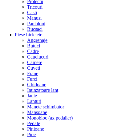
Protectii
Tricouri
Casti
Manusi
Pantaloni
Rucsaci
Piese biciclete
Angrenaje
Butuci
Cadre
Cauciucuri
Camere
Cuveti
Frane
Furci
Ghidoane
Intinzatoare lant
Jante
Lanturi
Manete schimbator
Mansoane
Monobloc (ax pedalier)
Pedale
Pinioane
Pipe