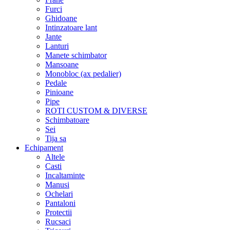
Furci
Ghidoane
Intinzatoare lant
Jante
Lanturi
Manete schimbator
Mansoane
Monobloc (ax pedalier)
Pedale
Pinioane
Pipe
ROTI CUSTOM & DIVERSE
Schimbatoare
Sei
Tija sa
Echipament
Altele
Casti
Incaltaminte
Manusi
Ochelari
Pantaloni
Protectii
Rucsaci