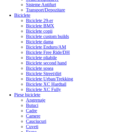
Sisteme Antifurt
Transport/Depozitare
Biciclete
Biciclete 29-er
Biciclete BMX
Biciclete copii
Biciclete custom builds
Biciclete dama
Biciclete Enduro/AM
Biciclete Free Ride/DH
Biciclete pliabile
Biciclete second hand
Biciclete sosea
Biciclete Street/dirt
Biciclete Urban/Trekking
Biciclete XC Hardtail
Biciclete XC Fully
Piese biciclete
Angrenaje
Butuci
Cadre
Camere
Cauciucuri
Cuveti
Frane