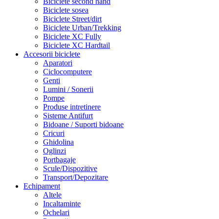
Biciclete second hand
Biciclete sosea
Biciclete Street/dirt
Biciclete Urban/Trekking
Biciclete XC Fully
Biciclete XC Hardtail
Accesorii biciclete
Aparatori
Ciclocomputere
Genti
Lumini / Sonerii
Pompe
Produse intretinere
Sisteme Antifurt
Bidoane / Suporti bidoane
Cricuri
Ghidolina
Oglinzi
Portbagaje
Scule/Dispozitive
Transport/Depozitare
Echipament
Altele
Incaltaminte
Ochelari