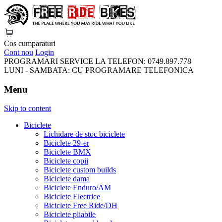
FreeRideBikes
Cos cumparaturi
Cont nou
Login
PROGRAMARI SERVICE LA TELEFON:
0749.897.778
LUNI - SAMBATA:
CU PROGRAMARE TELEFONICA
Menu
Skip to content
Biciclete
Lichidare de stoc biciclete
Biciclete 29-er
Biciclete BMX
Biciclete copii
Biciclete custom builds
Biciclete dama
Biciclete Enduro/AM
Biciclete Electrice
Biciclete Free Ride/DH
Biciclete pliabile