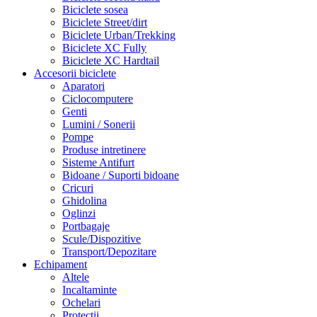
Biciclete sosea
Biciclete Street/dirt
Biciclete Urban/Trekking
Biciclete XC Fully
Biciclete XC Hardtail
Accesorii biciclete
Aparatori
Ciclocomputere
Genti
Lumini / Sonerii
Pompe
Produse intretinere
Sisteme Antifurt
Bidoane / Suporti bidoane
Cricuri
Ghidolina
Oglinzi
Portbagaje
Scule/Dispozitive
Transport/Depozitare
Echipament
Altele
Incaltaminte
Ochelari
Protectii