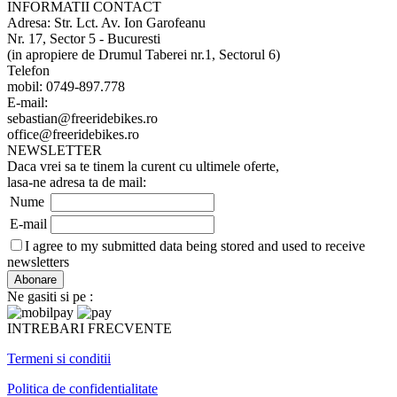
INFORMATII CONTACT
Adresa: Str. Lct. Av. Ion Garofeanu
Nr. 17, Sector 5 - Bucuresti
(in apropiere de Drumul Taberei nr.1, Sectorul 6)
Telefon
mobil: 0749-897.778
E-mail:
sebastian@freeridebikes.ro
office@freeridebikes.ro
NEWSLETTER
Daca vrei sa te tinem la curent cu ultimele oferte,
lasa-ne adresa ta de mail:
Nume
E-mail
I agree to my submitted data being stored and used to receive
newsletters
Ne gasiti si pe :
INTREBARI FRECVENTE
Termeni si conditii
Politica de confidentialitate