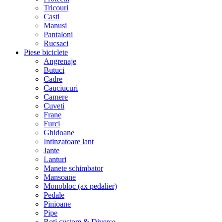
Tricouri
Casti
Manusi
Pantaloni
Rucsaci
Piese biciclete
Angrenaje
Butuci
Cadre
Cauciucuri
Camere
Cuveti
Frane
Furci
Ghidoane
Intinzatoare lant
Jante
Lanturi
Manete schimbator
Mansoane
Monobloc (ax pedalier)
Pedale
Pinioane
Pipe
Roti custom & Diverse