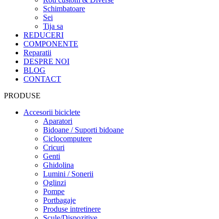
Schimbatoare
Sei
Tija sa
REDUCERI
COMPONENTE
Reparatii
DESPRE NOI
BLOG
CONTACT
PRODUSE
Accesorii biciclete
Aparatori
Bidoane / Suporti bidoane
Ciclocomputere
Cricuri
Genti
Ghidolina
Lumini / Sonerii
Oglinzi
Pompe
Portbagaje
Produse intretinere
Scule/Dispozitive