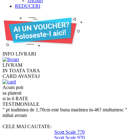
Tricouri
REDUCERI
INFO LIVRARI
LIVRAM
IN TOATA TARA
CARD AVANTAJ
Acum poti
sa platesti
si in 6 RATE
TESTIMONIALE
" pt inaltimea de 1,70cm este buna marimea m-46? multumesc "
mihai avram
CELE MAI CAUTATE:
Scott Scale 770
Scott Scale 970