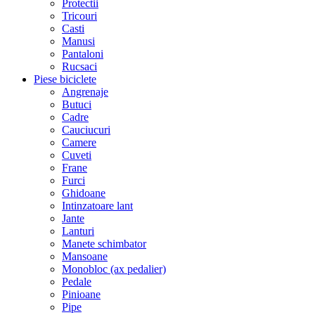
Protectii
Tricouri
Casti
Manusi
Pantaloni
Rucsaci
Piese biciclete
Angrenaje
Butuci
Cadre
Cauciucuri
Camere
Cuveti
Frane
Furci
Ghidoane
Intinzatoare lant
Jante
Lanturi
Manete schimbator
Mansoane
Monobloc (ax pedalier)
Pedale
Pinioane
Pipe