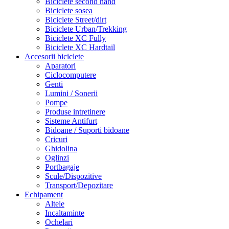
Biciclete second hand
Biciclete sosea
Biciclete Street/dirt
Biciclete Urban/Trekking
Biciclete XC Fully
Biciclete XC Hardtail
Accesorii biciclete
Aparatori
Ciclocomputere
Genti
Lumini / Sonerii
Pompe
Produse intretinere
Sisteme Antifurt
Bidoane / Suporti bidoane
Cricuri
Ghidolina
Oglinzi
Portbagaje
Scule/Dispozitive
Transport/Depozitare
Echipament
Altele
Incaltaminte
Ochelari