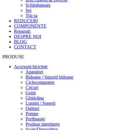
Schimbatoare
Sei
Tija sa
REDUCERI
COMPONENTE
Reparatii
DESPRE NOI
BLOG
CONTACT
PRODUSE
Accesorii biciclete
Aparatori
Bidoane / Suporti bidoane
Ciclocomputere
Cricuri
Genti
Ghidolina
Lumini / Sonerii
Oglinzi
Pompe
Portbagaje
Produse intretinere
Scule/Dispozitive