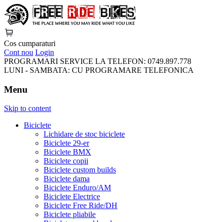
FreeRideBikes
Cos cumparaturi
Cont nou
Login
PROGRAMARI SERVICE LA TELEFON:
0749.897.778
LUNI - SAMBATA:
CU PROGRAMARE TELEFONICA
Menu
Skip to content
Biciclete
Lichidare de stoc biciclete
Biciclete 29-er
Biciclete BMX
Biciclete copii
Biciclete custom builds
Biciclete dama
Biciclete Enduro/AM
Biciclete Electrice
Biciclete Free Ride/DH
Biciclete pliabile