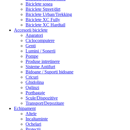
Biciclete sosea
Biciclete Street/dirt
Biciclete Urban/Trekking
Biciclete XC Fully
Biciclete XC Hardtail
Accesorii biciclete
Aparatori
Ciclocomputere
Genti
Lumini / Sonerii
Pompe
Produse intretinere
Sisteme Antifurt
Bidoane / Suporti bidoane
Cricuri
Ghidolina
Oglinzi
Portbagaje
Scule/Dispozitive
Transport/Depozitare
Echipament
Altele
Incaltaminte
Ochelari
Protectii