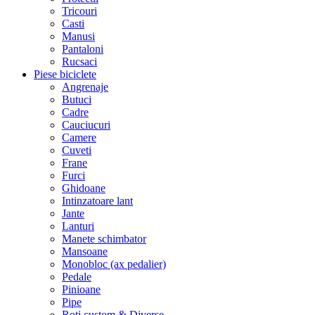
Tricouri
Casti
Manusi
Pantaloni
Rucsaci
Piese biciclete
Angrenaje
Butuci
Cadre
Cauciucuri
Camere
Cuveti
Frane
Furci
Ghidoane
Intinzatoare lant
Jante
Lanturi
Manete schimbator
Mansoane
Monobloc (ax pedalier)
Pedale
Pinioane
Pipe
Roti custom & Diverse