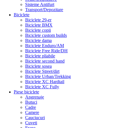
Sisteme Antifurt
Transport/Depozitare
Biciclete
Biciclete 29-er
Biciclete BMX
Biciclete copii
Biciclete custom builds
Biciclete dama
Biciclete Enduro/AM
Biciclete Free Ride/DH
Biciclete pliabile
Biciclete second hand
Biciclete sosea
Biciclete Street/dirt
Biciclete Urban/Trekking
Biciclete XC Hardtail
Biciclete XC Fully
Piese biciclete
Angrenaje
Butuci
Cadre
Camere
Cauciucuri
Cuveti
Frane