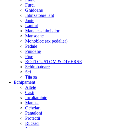
Furci
Ghidoane
Intinzatoare lant
Jante
Lanturi
Manete schimbator
Mansoane
Monobloc (ax pedalier)
Pedale
Pinioane
Pipe
ROTI CUSTOM & DIVERSE
Schimbatoare
Sei
Tija sa
Echipament
Altele
Casti
Incaltaminte
Manusi
Ochelari
Pantaloni
Protectii
Rucsaci