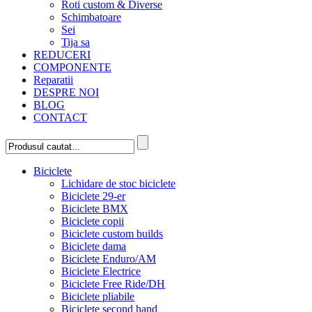
Roti custom & Diverse
Schimbatoare
Sei
Tija sa
REDUCERI
COMPONENTE
Reparatii
DESPRE NOI
BLOG
CONTACT
Biciclete
Lichidare de stoc biciclete
Biciclete 29-er
Biciclete BMX
Biciclete copii
Biciclete custom builds
Biciclete dama
Biciclete Enduro/AM
Biciclete Electrice
Biciclete Free Ride/DH
Biciclete pliabile
Biciclete second hand