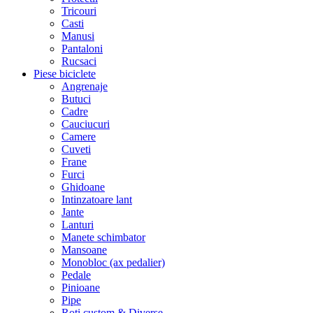
Tricouri
Casti
Manusi
Pantaloni
Rucsaci
Piese biciclete
Angrenaje
Butuci
Cadre
Cauciucuri
Camere
Cuveti
Frane
Furci
Ghidoane
Intinzatoare lant
Jante
Lanturi
Manete schimbator
Mansoane
Monobloc (ax pedalier)
Pedale
Pinioane
Pipe
Roti custom & Diverse