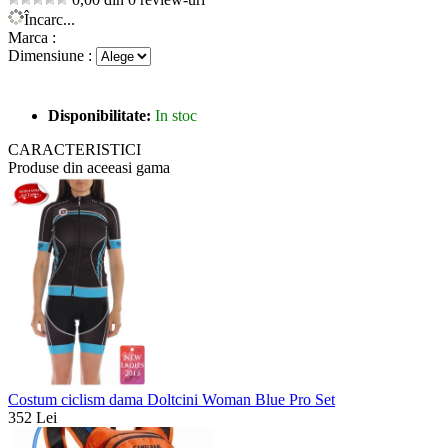
Încarc...
Marca :
Dimensiune :
Disponibilitate:
In stoc
CARACTERISTICI
Produse din aceeasi gama
Costum ciclism dama Doltcini Woman Blue Pro Set
352 Lei