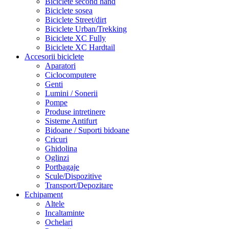
Biciclete second hand
Biciclete sosea
Biciclete Street/dirt
Biciclete Urban/Trekking
Biciclete XC Fully
Biciclete XC Hardtail
Accesorii biciclete
Aparatori
Ciclocomputere
Genti
Lumini / Sonerii
Pompe
Produse intretinere
Sisteme Antifurt
Bidoane / Suporti bidoane
Cricuri
Ghidolina
Oglinzi
Portbagaje
Scule/Dispozitive
Transport/Depozitare
Echipament
Altele
Incaltaminte
Ochelari