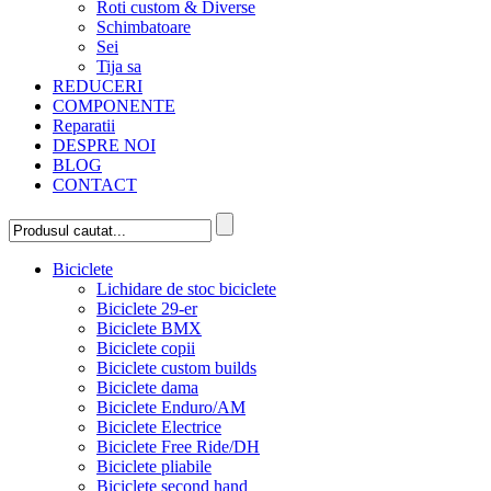
Roti custom & Diverse
Schimbatoare
Sei
Tija sa
REDUCERI
COMPONENTE
Reparatii
DESPRE NOI
BLOG
CONTACT
Biciclete
Lichidare de stoc biciclete
Biciclete 29-er
Biciclete BMX
Biciclete copii
Biciclete custom builds
Biciclete dama
Biciclete Enduro/AM
Biciclete Electrice
Biciclete Free Ride/DH
Biciclete pliabile
Biciclete second hand