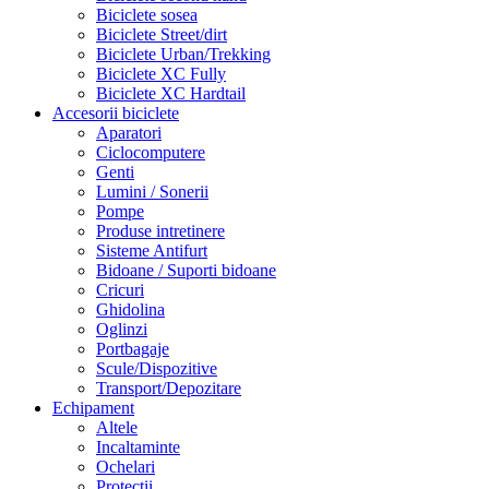
Biciclete sosea
Biciclete Street/dirt
Biciclete Urban/Trekking
Biciclete XC Fully
Biciclete XC Hardtail
Accesorii biciclete
Aparatori
Ciclocomputere
Genti
Lumini / Sonerii
Pompe
Produse intretinere
Sisteme Antifurt
Bidoane / Suporti bidoane
Cricuri
Ghidolina
Oglinzi
Portbagaje
Scule/Dispozitive
Transport/Depozitare
Echipament
Altele
Incaltaminte
Ochelari
Protectii