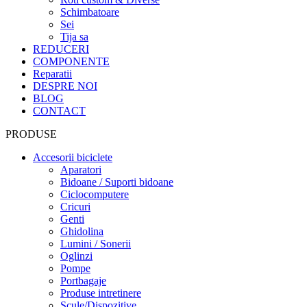
Schimbatoare
Sei
Tija sa
REDUCERI
COMPONENTE
Reparatii
DESPRE NOI
BLOG
CONTACT
PRODUSE
Accesorii biciclete
Aparatori
Bidoane / Suporti bidoane
Ciclocomputere
Cricuri
Genti
Ghidolina
Lumini / Sonerii
Oglinzi
Pompe
Portbagaje
Produse intretinere
Scule/Dispozitive