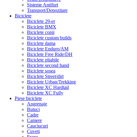
Sisteme Antifurt
Transport/Depozitare
Biciclete
Biciclete 29-er
Biciclete BMX
Biciclete copii
Biciclete custom builds
Biciclete dama
Biciclete Enduro/AM
Biciclete Free Ride/DH
Biciclete pliabile
Biciclete second hand
Biciclete sosea
Biciclete Street/dirt
Biciclete Urban/Trekking
Biciclete XC Hardtail
Biciclete XC Fully
Piese biciclete
Angrenaje
Butuci
Cadre
Camere
Cauciucuri
Cuveti
Frane