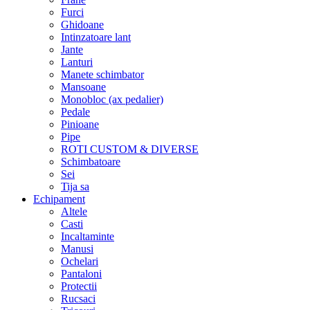
Furci
Ghidoane
Intinzatoare lant
Jante
Lanturi
Manete schimbator
Mansoane
Monobloc (ax pedalier)
Pedale
Pinioane
Pipe
ROTI CUSTOM & DIVERSE
Schimbatoare
Sei
Tija sa
Echipament
Altele
Casti
Incaltaminte
Manusi
Ochelari
Pantaloni
Protectii
Rucsaci