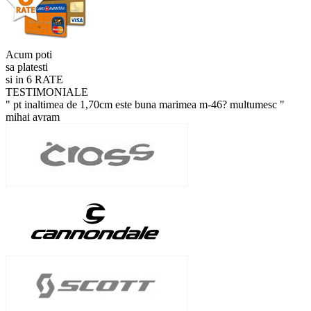
Acum poti
sa platesti
si in 6 RATE
TESTIMONIALE
" pt inaltimea de 1,70cm este buna marimea m-46? multumesc "
mihai avram