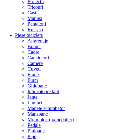
Protectii
Tricouri
Casti
Manusi
Pantaloni
Rucsaci
Piese biciclete
Angrenaje
Butuci
Cadre
Cauciucuri
Camere
Cuveti
Frane
Furci
Ghidoane
Intinzatoare lant
Jante
Lanturi
Manete schimbator
Mansoane
Monobloc (ax pedalier)
Pedale
Pinioane
Pipe