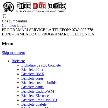
FreeRideBikes
Cos cumparaturi
Cont nou
Login
PROGRAMARI SERVICE LA TELEFON:
0749.897.778
LUNI - SAMBATA:
CU PROGRAMARE TELEFONICA
Menu
Skip to content
Biciclete
Lichidare de stoc biciclete
Biciclete 29-er
Biciclete BMX
Biciclete copii
Biciclete custom builds
Biciclete dama
Biciclete Enduro/AM
Biciclete Electrice
Biciclete Free Ride/DH
Biciclete pliabile