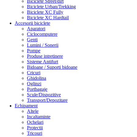
Biciclete Street/dirt
Biciclete Urban/Trekking
Biciclete XC Fully
Biciclete XC Hardtail
Accesorii biciclete
Aparatori
Ciclocomputere
Genti
Lumini / Sonerii
Pompe
Produse intretinere
Sisteme Antifurt
Bidoane / Suporti bidoane
Cricuri
Ghidolina
Oglinzi
Portbagaje
Scule/Dispozitive
Transport/Depozitare
Echipament
Altele
Incaltaminte
Ochelari
Protectii
Tricouri