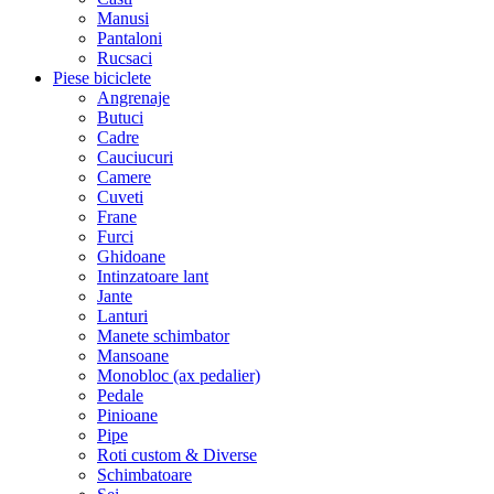
Manusi
Pantaloni
Rucsaci
Piese biciclete
Angrenaje
Butuci
Cadre
Cauciucuri
Camere
Cuveti
Frane
Furci
Ghidoane
Intinzatoare lant
Jante
Lanturi
Manete schimbator
Mansoane
Monobloc (ax pedalier)
Pedale
Pinioane
Pipe
Roti custom & Diverse
Schimbatoare