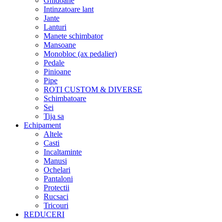
Ghidoane
Intinzatoare lant
Jante
Lanturi
Manete schimbator
Mansoane
Monobloc (ax pedalier)
Pedale
Pinioane
Pipe
ROTI CUSTOM & DIVERSE
Schimbatoare
Sei
Tija sa
Echipament
Altele
Casti
Incaltaminte
Manusi
Ochelari
Pantaloni
Protectii
Rucsaci
Tricouri
REDUCERI