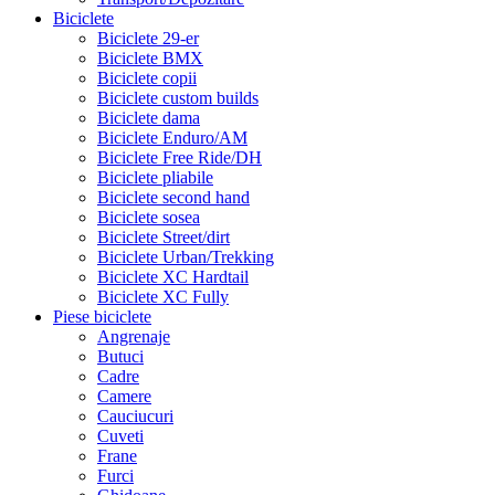
Biciclete
Biciclete 29-er
Biciclete BMX
Biciclete copii
Biciclete custom builds
Biciclete dama
Biciclete Enduro/AM
Biciclete Free Ride/DH
Biciclete pliabile
Biciclete second hand
Biciclete sosea
Biciclete Street/dirt
Biciclete Urban/Trekking
Biciclete XC Hardtail
Biciclete XC Fully
Piese biciclete
Angrenaje
Butuci
Cadre
Camere
Cauciucuri
Cuveti
Frane
Furci