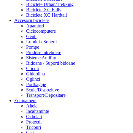
Biciclete Urban/Trekking
Biciclete XC Fully
Biciclete XC Hardtail
Accesorii biciclete
Aparatori
Ciclocomputere
Genti
Lumini / Sonerii
Pompe
Produse intretinere
Sisteme Antifurt
Bidoane / Suporti bidoane
Cricuri
Ghidolina
Oglinzi
Portbagaje
Scule/Dispozitive
Transport/Depozitare
Echipament
Altele
Incaltaminte
Ochelari
Protectii
Tricouri
Casti