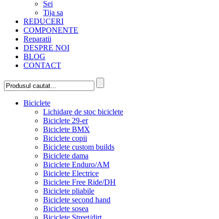
Sei
Tija sa
REDUCERI
COMPONENTE
Reparatii
DESPRE NOI
BLOG
CONTACT
Biciclete
Lichidare de stoc biciclete
Biciclete 29-er
Biciclete BMX
Biciclete copii
Biciclete custom builds
Biciclete dama
Biciclete Enduro/AM
Biciclete Electrice
Biciclete Free Ride/DH
Biciclete pliabile
Biciclete second hand
Biciclete sosea
Biciclete Street/dirt