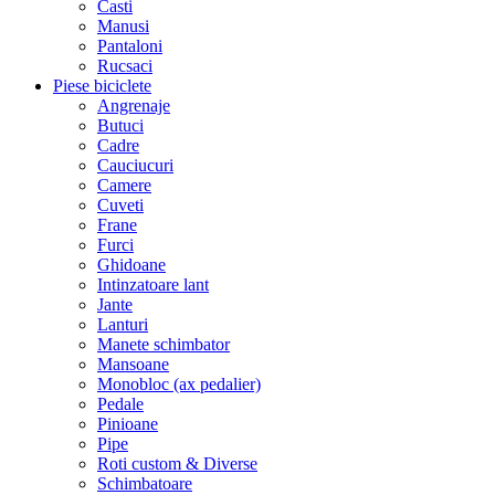
Casti
Manusi
Pantaloni
Rucsaci
Piese biciclete
Angrenaje
Butuci
Cadre
Cauciucuri
Camere
Cuveti
Frane
Furci
Ghidoane
Intinzatoare lant
Jante
Lanturi
Manete schimbator
Mansoane
Monobloc (ax pedalier)
Pedale
Pinioane
Pipe
Roti custom & Diverse
Schimbatoare