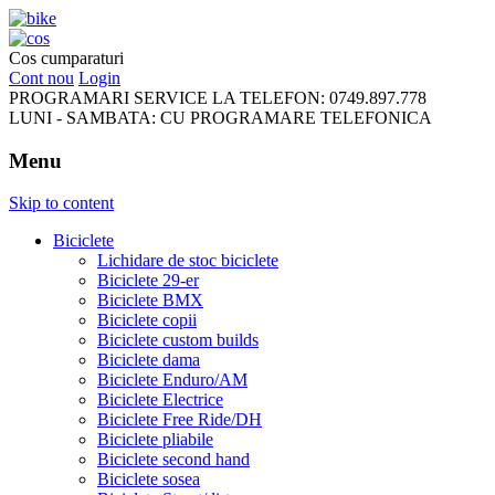
FreeRideBikes
Cos cumparaturi
Cont nou
Login
PROGRAMARI SERVICE LA TELEFON:
0749.897.778
LUNI - SAMBATA:
CU PROGRAMARE TELEFONICA
Menu
Skip to content
Biciclete
Lichidare de stoc biciclete
Biciclete 29-er
Biciclete BMX
Biciclete copii
Biciclete custom builds
Biciclete dama
Biciclete Enduro/AM
Biciclete Electrice
Biciclete Free Ride/DH
Biciclete pliabile
Biciclete second hand
Biciclete sosea