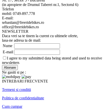
Nr. 17, Sector 5 - Bucuresti
(in apropiere de Drumul Taberei nr.1, Sectorul 6)
Telefon
mobil: 0749-897.778
E-mail:
sebastian@freeridebikes.ro
office@freeridebikes.ro
NEWSLETTER
Daca vrei sa te tinem la curent cu ultimele oferte,
lasa-ne adresa ta de mail:
Nume
E-mail
I agree to my submitted data being stored and used to receive
newsletters
Ne gasiti si pe :
INTREBARI FRECVENTE
Termeni si conditii
Politica de confidentialitate
Cum cumpar