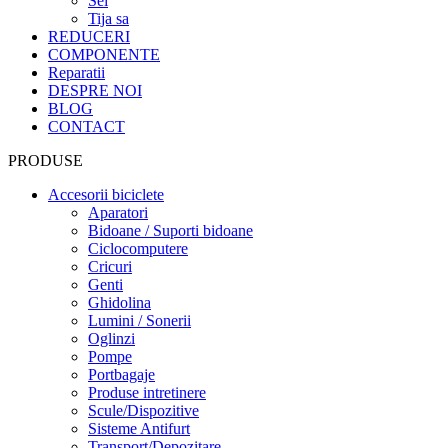
Sei
Tija sa
REDUCERI
COMPONENTE
Reparatii
DESPRE NOI
BLOG
CONTACT
PRODUSE
Accesorii biciclete
Aparatori
Bidoane / Suporti bidoane
Ciclocomputere
Cricuri
Genti
Ghidolina
Lumini / Sonerii
Oglinzi
Pompe
Portbagaje
Produse intretinere
Scule/Dispozitive
Sisteme Antifurt
Transport/Depozitare