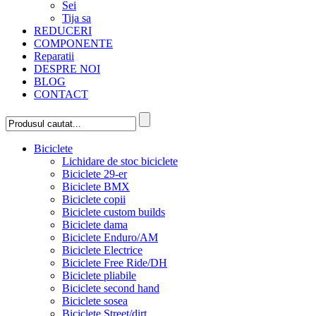
Sei
Tija sa
REDUCERI
COMPONENTE
Reparatii
DESPRE NOI
BLOG
CONTACT
Biciclete
Lichidare de stoc biciclete
Biciclete 29-er
Biciclete BMX
Biciclete copii
Biciclete custom builds
Biciclete dama
Biciclete Enduro/AM
Biciclete Electrice
Biciclete Free Ride/DH
Biciclete pliabile
Biciclete second hand
Biciclete sosea
Biciclete Street/dirt