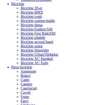
Biciclete
Biciclete 29-er
Biciclete BMX
Biciclete copii
Biciclete custom builds
Biciclete dama
Biciclete Enduro/AM
Biciclete Free Ride/DH
Biciclete pliabile
Biciclete second hand
Biciclete sosea
Biciclete Street/dirt
Biciclete Urban/Trekking
Biciclete XC Hardtail
Biciclete XC Fully
Piese biciclete
Angrenaje
Butuci
Cadre
Camere
Cauciucuri
Cuveti
Frane
Furci