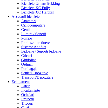
Biciclete Urban/Trekking
Biciclete XC Fully
Biciclete XC Hardtail
Accesorii biciclete
Aparatori
Ciclocomputere
Genti
Lumini / Sonerii
Pompe
Produse intretinere
Sisteme Antifurt
Bidoane / Suporti bidoane
Cricuri
Ghidolina
Oglinzi
Portbagaje
Scule/Dispozitive
Transport/Depozitare
Echipament
Altele
Incaltaminte
Ochelari
Protectii
Tricouri
Casti