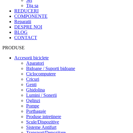
Sei
Tija sa
REDUCERI
COMPONENTE
Reparatii
DESPRE NOI
BLOG
CONTACT
PRODUSE
Accesorii biciclete
Aparatori
Bidoane / Suporti bidoane
Ciclocomputere
Cricuri
Genti
Ghidolina
Lumini / Sonerii
Oglinzi
Pompe
Portbagaje
Produse intretinere
Scule/Dispozitive
Sisteme Antifurt
Transport/Depozitare