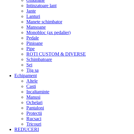
Ghidoane
Intinzatoare lant
Jante
Lanturi
Manete schimbator
Mansoane
Monobloc (ax pedalier)
Pedale
Pinioane
Pipe
ROTI CUSTOM & DIVERSE
Schimbatoare
Sei
Tija sa
Echipament
Altele
Casti
Incaltaminte
Manusi
Ochelari
Pantaloni
Protectii
Rucsaci
Tricouri
REDUCERI