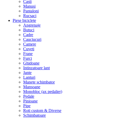
Casti
Manusi
Pantaloni
Rucsaci
Piese biciclete
Angrenaje
Butuci
Cadre
Cauciucuri
Camere
Cuveti
Frane
Furci
Ghidoane
Intinzatoare lant
Jante
Lanturi
Manete schimbator
Mansoane
Monobloc (ax pedalier)
Pedale
Pinioane
Pipe
Roti custom & Diverse
Schimbatoare