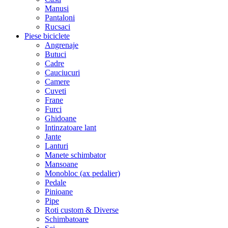
Manusi
Pantaloni
Rucsaci
Piese biciclete
Angrenaje
Butuci
Cadre
Cauciucuri
Camere
Cuveti
Frane
Furci
Ghidoane
Intinzatoare lant
Jante
Lanturi
Manete schimbator
Mansoane
Monobloc (ax pedalier)
Pedale
Pinioane
Pipe
Roti custom & Diverse
Schimbatoare