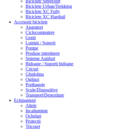
Biciclete Street/dirt
Biciclete Urban/Trekking
Biciclete XC Fully
Biciclete XC Hardtail
Accesorii biciclete
Aparatori
Ciclocomputere
Genti
Lumini / Sonerii
Pompe
Produse intretinere
Sisteme Antifurt
Bidoane / Suporti bidoane
Cricuri
Ghidolina
Oglinzi
Portbagaje
Scule/Dispozitive
Transport/Depozitare
Echipament
Altele
Incaltaminte
Ochelari
Protectii
Tricouri