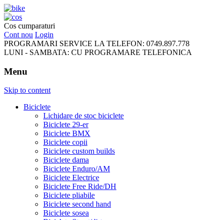
FreeRideBikes
Cos cumparaturi
Cont nou
Login
PROGRAMARI SERVICE LA TELEFON:
0749.897.778
LUNI - SAMBATA:
CU PROGRAMARE TELEFONICA
Menu
Skip to content
Biciclete
Lichidare de stoc biciclete
Biciclete 29-er
Biciclete BMX
Biciclete copii
Biciclete custom builds
Biciclete dama
Biciclete Enduro/AM
Biciclete Electrice
Biciclete Free Ride/DH
Biciclete pliabile
Biciclete second hand
Biciclete sosea