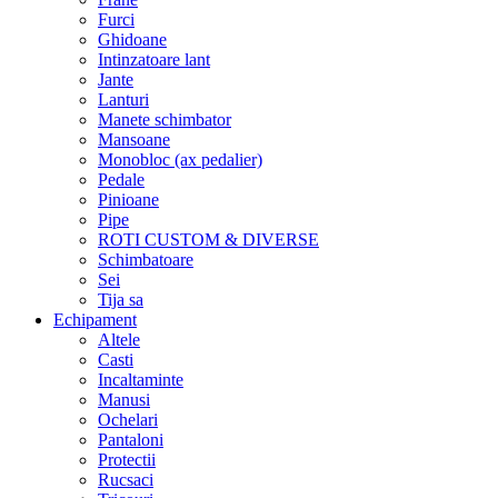
Furci
Ghidoane
Intinzatoare lant
Jante
Lanturi
Manete schimbator
Mansoane
Monobloc (ax pedalier)
Pedale
Pinioane
Pipe
ROTI CUSTOM & DIVERSE
Schimbatoare
Sei
Tija sa
Echipament
Altele
Casti
Incaltaminte
Manusi
Ochelari
Pantaloni
Protectii
Rucsaci