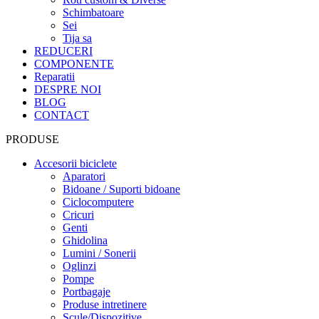
Schimbatoare
Sei
Tija sa
REDUCERI
COMPONENTE
Reparatii
DESPRE NOI
BLOG
CONTACT
PRODUSE
Accesorii biciclete
Aparatori
Bidoane / Suporti bidoane
Ciclocomputere
Cricuri
Genti
Ghidolina
Lumini / Sonerii
Oglinzi
Pompe
Portbagaje
Produse intretinere
Scule/Dispozitive