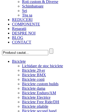
Roti custom & Diverse
Schimbatoare
Sei
Tija sa
REDUCERI
COMPONENTE
Reparatii
DESPRE NOI
BLOG
CONTACT
Biciclete
Lichidare de stoc biciclete
Biciclete 29-er
Biciclete BMX
Biciclete copii
Biciclete custom builds
Biciclete dama
Biciclete Enduro/AM
Biciclete Electrice
Biciclete Free Ride/DH
Biciclete pliabile
Biciclete second hand