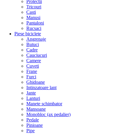
Protectii
Tricouri
Casti
Manusi
Pantaloni
Rucsaci
Piese biciclete
Angrenaje
Butuci
Cadre
Cauciucuri
Camere
Cuveti
Frane
Furci
Ghidoane
Intinzatoare lant
Jante
Lanturi
Manete schimbator
Mansoane
Monobloc (ax pedalier)
Pedale
Pinioane
Pipe