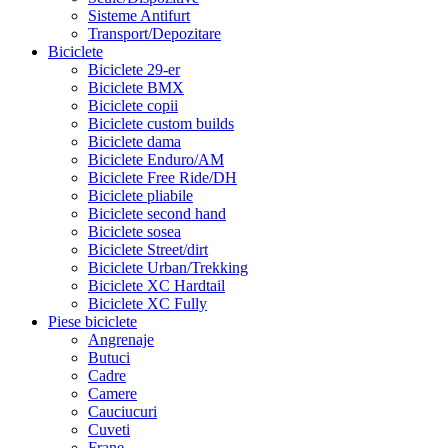
Sisteme Antifurt
Transport/Depozitare
Biciclete
Biciclete 29-er
Biciclete BMX
Biciclete copii
Biciclete custom builds
Biciclete dama
Biciclete Enduro/AM
Biciclete Free Ride/DH
Biciclete pliabile
Biciclete second hand
Biciclete sosea
Biciclete Street/dirt
Biciclete Urban/Trekking
Biciclete XC Hardtail
Biciclete XC Fully
Piese biciclete
Angrenaje
Butuci
Cadre
Camere
Cauciucuri
Cuveti
Frane