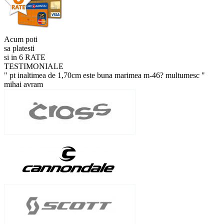
Acum poti
sa platesti
si in 6 RATE
TESTIMONIALE
" pt inaltimea de 1,70cm este buna marimea m-46? multumesc "
mihai avram