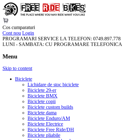
FreeRideBikes
Cos cumparaturi
Cont nou
Login
PROGRAMARI SERVICE LA TELEFON:
0749.897.778
LUNI - SAMBATA:
CU PROGRAMARE TELEFONICA
Menu
Skip to content
Biciclete
Lichidare de stoc biciclete
Biciclete 29-er
Biciclete BMX
Biciclete copii
Biciclete custom builds
Biciclete dama
Biciclete Enduro/AM
Biciclete Electrice
Biciclete Free Ride/DH
Biciclete pliabile