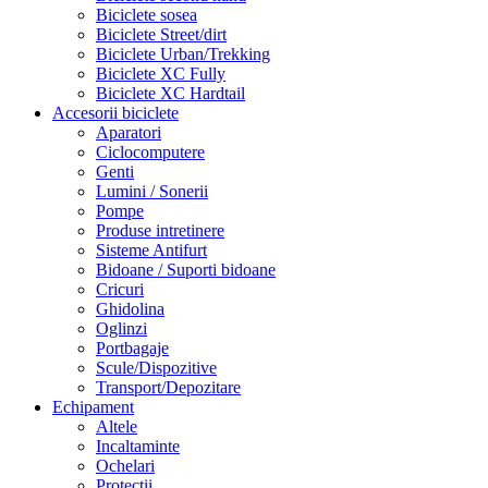
Biciclete sosea
Biciclete Street/dirt
Biciclete Urban/Trekking
Biciclete XC Fully
Biciclete XC Hardtail
Accesorii biciclete
Aparatori
Ciclocomputere
Genti
Lumini / Sonerii
Pompe
Produse intretinere
Sisteme Antifurt
Bidoane / Suporti bidoane
Cricuri
Ghidolina
Oglinzi
Portbagaje
Scule/Dispozitive
Transport/Depozitare
Echipament
Altele
Incaltaminte
Ochelari
Protectii