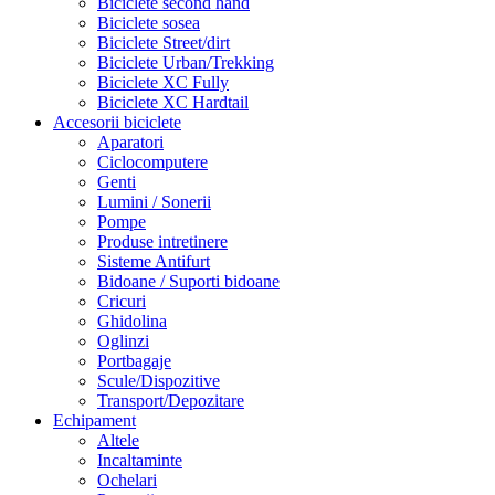
Biciclete second hand
Biciclete sosea
Biciclete Street/dirt
Biciclete Urban/Trekking
Biciclete XC Fully
Biciclete XC Hardtail
Accesorii biciclete
Aparatori
Ciclocomputere
Genti
Lumini / Sonerii
Pompe
Produse intretinere
Sisteme Antifurt
Bidoane / Suporti bidoane
Cricuri
Ghidolina
Oglinzi
Portbagaje
Scule/Dispozitive
Transport/Depozitare
Echipament
Altele
Incaltaminte
Ochelari