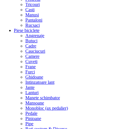
Tricouri
Casti
Manusi
Pantaloni
Rucsaci
Piese biciclete
Angrenaje
Butuci
Cadre
Cauciucuri
Camere
Cuveti
Frane
Furci
Ghidoane
Intinzatoare lant
Jante
Lanturi
Manete schimbator
Mansoane
Monobloc (ax pedalier)
Pedale
Pinioane
Pipe
Roti custom & Diverse