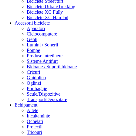
Biciclete Street/dirt
Biciclete Urban/Trekking
Biciclete XC Fully
Biciclete XC Hardtail
Accesorii biciclete
Aparatori
Ciclocomputere
Genti
Lumini / Sonerii
Pompe
Produse intretinere
Sisteme Antifurt
Bidoane / Suporti bidoane
Cricuri
Ghidolina
Oglinzi
Portbagaje
Scule/Dispozitive
Transport/Depozitare
Echipament
Altele
Incaltaminte
Ochelari
Protectii
Tricouri