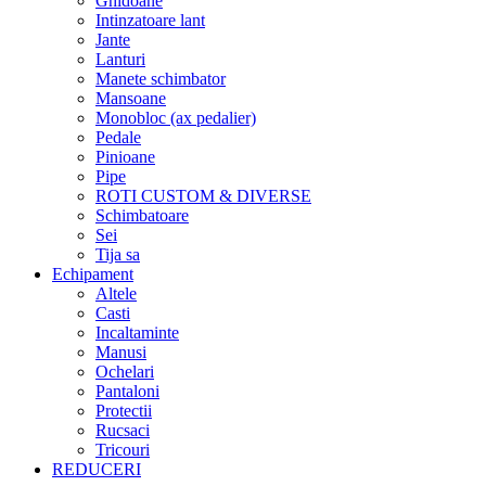
Ghidoane
Intinzatoare lant
Jante
Lanturi
Manete schimbator
Mansoane
Monobloc (ax pedalier)
Pedale
Pinioane
Pipe
ROTI CUSTOM & DIVERSE
Schimbatoare
Sei
Tija sa
Echipament
Altele
Casti
Incaltaminte
Manusi
Ochelari
Pantaloni
Protectii
Rucsaci
Tricouri
REDUCERI