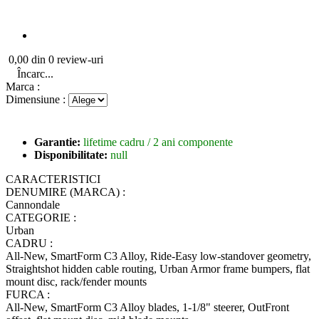
0,00 din 0 review-uri
Încarc...
Marca :
Dimensiune :
Garantie:
lifetime cadru / 2 ani componente
Disponibilitate:
null
CARACTERISTICI
DENUMIRE (MARCA) :
Cannondale
CATEGORIE :
Urban
CADRU :
All-New, SmartForm C3 Alloy, Ride-Easy low-standover geometry,
Straightshot hidden cable routing, Urban Armor frame bumpers, flat
mount disc, rack/fender mounts
FURCA :
All-New, SmartForm C3 Alloy blades, 1-1/8" steerer, OutFront