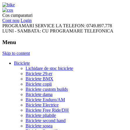
FreeRideBikes
Cos cumparaturi
Cont nou
Login
PROGRAMARI SERVICE LA TELEFON:
0749.897.778
LUNI - SAMBATA:
CU PROGRAMARE TELEFONICA
Menu
Skip to content
Biciclete
Lichidare de stoc biciclete
Biciclete 29-er
Biciclete BMX
Biciclete copii
Biciclete custom builds
Biciclete dama
Biciclete Enduro/AM
Biciclete Electrice
Biciclete Free Ride/DH
Biciclete pliabile
Biciclete second hand
Biciclete sosea