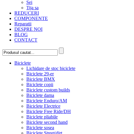
Sei
Tija sa
REDUCERI
COMPONENTE
Reparatii
DESPRE NOI
BLOG
CONTACT
Biciclete
Lichidare de stoc biciclete
Biciclete 29-er
Biciclete BMX
Biciclete copii
Biciclete custom builds
Biciclete dama
Biciclete Enduro/AM
Biciclete Electrice
Biciclete Free Ride/DH
Biciclete pliabile
Biciclete second hand
Biciclete sosea
Biciclete Street/dirt