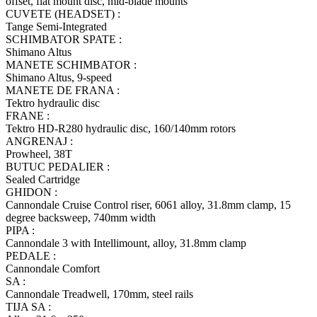
offset, flat mount disc, mid-blade mounts
CUVETE (HEADSET) :
Tange Semi-Integrated
SCHIMBATOR SPATE :
Shimano Altus
MANETE SCHIMBATOR :
Shimano Altus, 9-speed
MANETE DE FRANA :
Tektro hydraulic disc
FRANE :
Tektro HD-R280 hydraulic disc, 160/140mm rotors
ANGRENAJ :
Prowheel, 38T
BUTUC PEDALIER :
Sealed Cartridge
GHIDON :
Cannondale Cruise Control riser, 6061 alloy, 31.8mm clamp, 15
degree backsweep, 740mm width
PIPA :
Cannondale 3 with Intellimount, alloy, 31.8mm clamp
PEDALE :
Cannondale Comfort
SA :
Cannondale Treadwell, 170mm, steel rails
TIJA SA :