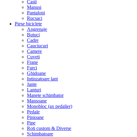
Casti
Manusi
Pantaloni
Rucsaci
Piese biciclete
Angrenaje
Butuci
Cadre
Cauciucuri
Camere
Cuveti
Frane
Furci
Ghidoane
Intinzatoare lant
Jante
Lanturi
Manete schimbator
Mansoane
Monobloc (ax pedalier)
Pedale
Pinioane
Pipe
Roti custom & Diverse
Schimbatoare