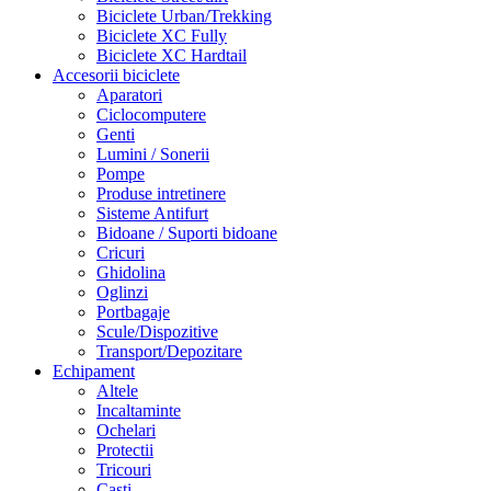
Biciclete Urban/Trekking
Biciclete XC Fully
Biciclete XC Hardtail
Accesorii biciclete
Aparatori
Ciclocomputere
Genti
Lumini / Sonerii
Pompe
Produse intretinere
Sisteme Antifurt
Bidoane / Suporti bidoane
Cricuri
Ghidolina
Oglinzi
Portbagaje
Scule/Dispozitive
Transport/Depozitare
Echipament
Altele
Incaltaminte
Ochelari
Protectii
Tricouri
Casti