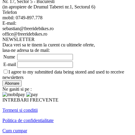
Nr. 17, Sector 5 - Bucuresti
(in apropiere de Drumul Taberei nr.1, Sectorul 6)
Telefon
mobil: 0749-897.778
E-mail:
sebastian@freeridebikes.ro
office@freeridebikes.ro
NEWSLETTER
Daca vrei sa te tinem la curent cu ultimele oferte,
lasa-ne adresa ta de mail:
Nume
E-mail
I agree to my submitted data being stored and used to receive
newsletters
Ne gasiti si pe :
INTREBARI FRECVENTE
Termeni si conditii
Politica de confidentialitate
Cum cumpar