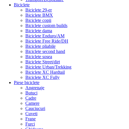
Biciclete
Biciclete 29-er
Biciclete BMX
Biciclete copii
Biciclete custom builds
Biciclete dama
Biciclete Enduro/AM
Biciclete Free Ride/DH
Biciclete pliabile
Biciclete second hand
Biciclete sosea
Biciclete Street/dirt
Biciclete Urban/Trekking
Biciclete XC Hardtail
Biciclete XC Fully
Piese biciclete
Angrenaje
Butuci
Cadre
Camere
Cauciucuri
Cuveti
Frane
Furci