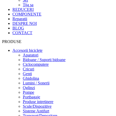
Sei
Tija sa
REDUCERI
COMPONENTE
Reparatii
DESPRE NOI
BLOG
CONTACT
PRODUSE
Accesorii biciclete
Aparatori
Bidoane / Suporti bidoane
Ciclocomputere
Cricuri
Genti
Ghidolina
Lumini / Sonerii
Oglinzi
Pompe
Portbagaje
Produse intretinere
Scule/Dispozitive
Sisteme Antifurt
Transport/Depozitare