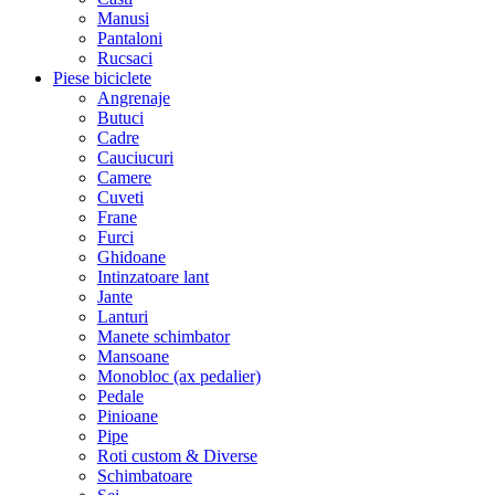
Manusi
Pantaloni
Rucsaci
Piese biciclete
Angrenaje
Butuci
Cadre
Cauciucuri
Camere
Cuveti
Frane
Furci
Ghidoane
Intinzatoare lant
Jante
Lanturi
Manete schimbator
Mansoane
Monobloc (ax pedalier)
Pedale
Pinioane
Pipe
Roti custom & Diverse
Schimbatoare