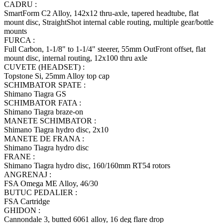
CADRU :
SmartForm C2 Alloy, 142x12 thru-axle, tapered headtube, flat
mount disc, StraightShot internal cable routing, multiple gear/bottle
mounts
FURCA :
Full Carbon, 1-1/8" to 1-1/4" steerer, 55mm OutFront offset, flat
mount disc, internal routing, 12x100 thru axle
CUVETE (HEADSET) :
Topstone Si, 25mm Alloy top cap
SCHIMBATOR SPATE :
Shimano Tiagra GS
SCHIMBATOR FATA :
Shimano Tiagra braze-on
MANETE SCHIMBATOR :
Shimano Tiagra hydro disc, 2x10
MANETE DE FRANA :
Shimano Tiagra hydro disc
FRANE :
Shimano Tiagra hydro disc, 160/160mm RT54 rotors
ANGRENAJ :
FSA Omega ME Alloy, 46/30
BUTUC PEDALIER :
FSA Cartridge
GHIDON :
Cannondale 3, butted 6061 alloy, 16 deg flare drop