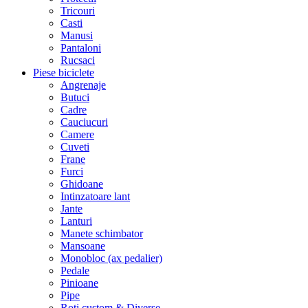
Tricouri
Casti
Manusi
Pantaloni
Rucsaci
Piese biciclete
Angrenaje
Butuci
Cadre
Cauciucuri
Camere
Cuveti
Frane
Furci
Ghidoane
Intinzatoare lant
Jante
Lanturi
Manete schimbator
Mansoane
Monobloc (ax pedalier)
Pedale
Pinioane
Pipe
Roti custom & Diverse