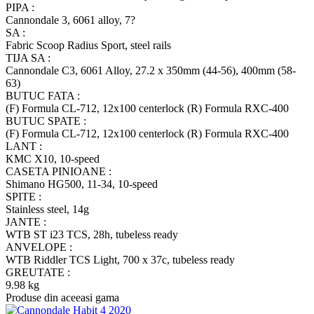
PIPA :
Cannondale 3, 6061 alloy, 7?
SA :
Fabric Scoop Radius Sport, steel rails
TIJA SA :
Cannondale C3, 6061 Alloy, 27.2 x 350mm (44-56), 400mm (58-
63)
BUTUC FATA :
(F) Formula CL-712, 12x100 centerlock (R) Formula RXC-400
BUTUC SPATE :
(F) Formula CL-712, 12x100 centerlock (R) Formula RXC-400
LANT :
KMC X10, 10-speed
CASETA PINIOANE :
Shimano HG500, 11-34, 10-speed
SPITE :
Stainless steel, 14g
JANTE :
WTB ST i23 TCS, 28h, tubeless ready
ANVELOPE :
WTB Riddler TCS Light, 700 x 37c, tubeless ready
GREUTATE :
9.98 kg
Produse din aceeasi gama