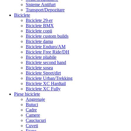
Sisteme Antifurt
Transport/Depozitare
Biciclete
Biciclete 29-er
Biciclete BMX
Biciclete copii
Biciclete custom builds
Biciclete dama
Biciclete Enduro/AM
Biciclete Free Ride/DH
Biciclete pliabile
Biciclete second hand
Biciclete sosea
Biciclete Street/dirt
Biciclete Urban/Trekking
Biciclete XC Hardtail
Biciclete XC Fully
Piese biciclete
Angrenaje
Butuci
Cadre
Camere
Cauciucuri
Cuveti
Frane