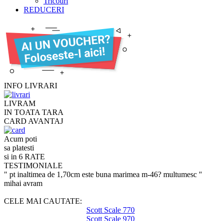
Tricouri
REDUCERI
INFO LIVRARI
LIVRAM
IN TOATA TARA
CARD AVANTAJ
Acum poti
sa platesti
si in 6 RATE
TESTIMONIALE
" pt inaltimea de 1,70cm este buna marimea m-46? multumesc "
mihai avram
CELE MAI CAUTATE:
Scott Scale 770
Scott Scale 970