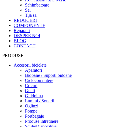
Schimbatoare
Sei
Tija sa
REDUCERI
COMPONENTE
Reparatii
DESPRE NOI
BLOG
CONTACT
PRODUSE
Accesorii biciclete
Aparatori
Bidoane / Suporti bidoane
Ciclocomputere
Cricuri
Genti
Ghidolina
Lumini / Sonerii
Oglinzi
Pompe
Portbagaje
Produse intretinere
Scule/Dispozitive