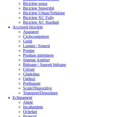
Biciclete sosea
Biciclete Street/dirt
Biciclete Urban/Trekking
Biciclete XC Fully
Biciclete XC Hardtail
Accesorii biciclete
Aparatori
Ciclocomputere
Genti
Lumini / Sonerii
Pompe
Produse intretinere
Sisteme Antifurt
Bidoane / Suporti bidoane
Cricuri
Ghidolina
Oglinzi
Portbagaje
Scule/Dispozitive
Transport/Depozitare
Echipament
Altele
Incaltaminte
Ochelari
Protectii