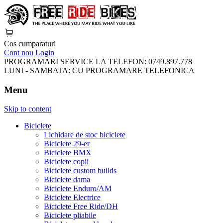
FreeRideBikes
Cos cumparaturi
Cont nou
Login
PROGRAMARI SERVICE LA TELEFON:
0749.897.778
LUNI - SAMBATA:
CU PROGRAMARE TELEFONICA
Menu
Skip to content
Biciclete
Lichidare de stoc biciclete
Biciclete 29-er
Biciclete BMX
Biciclete copii
Biciclete custom builds
Biciclete dama
Biciclete Enduro/AM
Biciclete Electrice
Biciclete Free Ride/DH
Biciclete pliabile