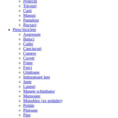
Protectii
Tricouri
Casti
Manusi
Pantaloni
Rucsaci
Piese biciclete
Angrenaje
Butuci
Cadre
Cauciucuri
Camere
Cuveti
Frane
Furci
Ghidoane
Intinzatoare lant
Jante
Lanturi
Manete schimbator
Mansoane
Monobloc (ax pedalier)
Pedale
Pinioane
Pipe