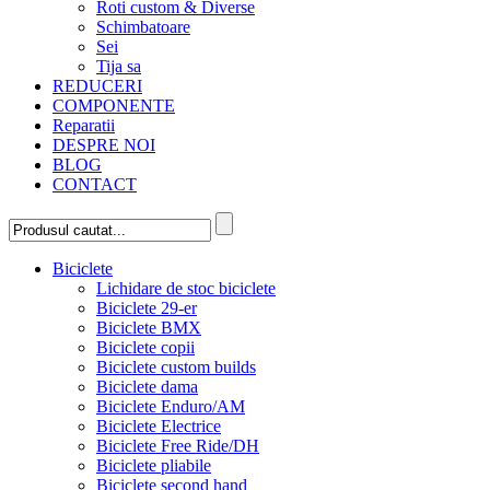
Roti custom & Diverse
Schimbatoare
Sei
Tija sa
REDUCERI
COMPONENTE
Reparatii
DESPRE NOI
BLOG
CONTACT
Biciclete
Lichidare de stoc biciclete
Biciclete 29-er
Biciclete BMX
Biciclete copii
Biciclete custom builds
Biciclete dama
Biciclete Enduro/AM
Biciclete Electrice
Biciclete Free Ride/DH
Biciclete pliabile
Biciclete second hand