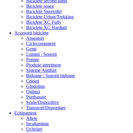
Biciclete second hand
Biciclete sosea
Biciclete Street/dirt
Biciclete Urban/Trekking
Biciclete XC Fully
Biciclete XC Hardtail
Accesorii biciclete
Aparatori
Ciclocomputere
Genti
Lumini / Sonerii
Pompe
Produse intretinere
Sisteme Antifurt
Bidoane / Suporti bidoane
Cricuri
Ghidolina
Oglinzi
Portbagaje
Scule/Dispozitive
Transport/Depozitare
Echipament
Altele
Incaltaminte
Ochelari