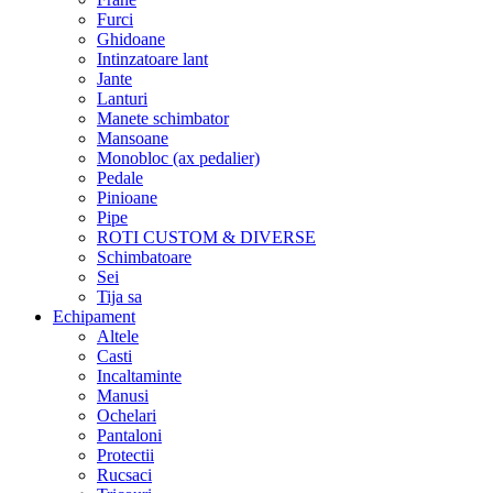
Furci
Ghidoane
Intinzatoare lant
Jante
Lanturi
Manete schimbator
Mansoane
Monobloc (ax pedalier)
Pedale
Pinioane
Pipe
ROTI CUSTOM & DIVERSE
Schimbatoare
Sei
Tija sa
Echipament
Altele
Casti
Incaltaminte
Manusi
Ochelari
Pantaloni
Protectii
Rucsaci