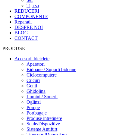
Sei
Tija sa
REDUCERI
COMPONENTE
Reparatii
DESPRE NOI
BLOG
CONTACT
PRODUSE
Accesorii biciclete
Aparatori
Bidoane / Suporti bidoane
Ciclocomputere
Cricuri
Genti
Ghidolina
Lumini / Sonerii
Oglinzi
Pompe
Portbagaje
Produse intretinere
Scule/Dispozitive
Sisteme Antifurt
Transport/Depozitare