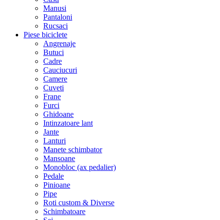
Manusi
Pantaloni
Rucsaci
Piese biciclete
Angrenaje
Butuci
Cadre
Cauciucuri
Camere
Cuveti
Frane
Furci
Ghidoane
Intinzatoare lant
Jante
Lanturi
Manete schimbator
Mansoane
Monobloc (ax pedalier)
Pedale
Pinioane
Pipe
Roti custom & Diverse
Schimbatoare