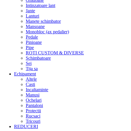
Ghidoane
Intinzatoare lant
Jante
Lanturi
Manete schimbator
Mansoane
Monobloc (ax pedalier)
Pedale
Pinioane
Pipe
ROTI CUSTOM & DIVERSE
Schimbatoare
Sei
Tija sa
Echipament
Altele
Casti
Incaltaminte
Manusi
Ochelari
Pantaloni
Protectii
Rucsaci
Tricouri
REDUCERI