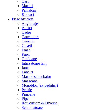
Casti
Manusi
Pantaloni
Rucsaci
Piese biciclete
Angrenaje
Butuci
Cadre
Cauciucuri
Camere
Cuveti
Frane
Furci
Ghidoane
Intinzatoare lant
Jante
Lanturi
Manete schimbator
Mansoane
Monobloc (ax pedalier)
Pedale
Pinioane
Pipe
Roti custom & Diverse
Schimbatoare