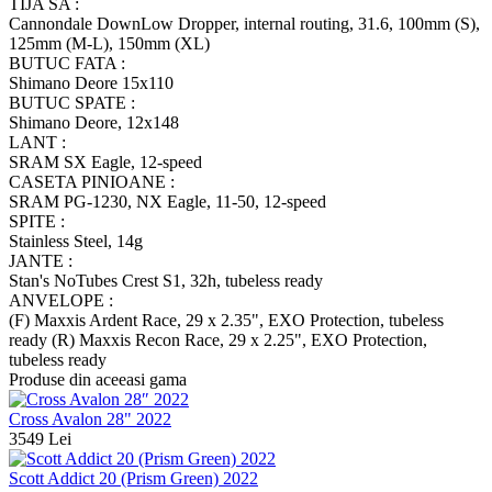
TIJA SA :
Cannondale DownLow Dropper, internal routing, 31.6, 100mm (S),
125mm (M-L), 150mm (XL)
BUTUC FATA :
Shimano Deore 15x110
BUTUC SPATE :
Shimano Deore, 12x148
LANT :
SRAM SX Eagle, 12-speed
CASETA PINIOANE :
SRAM PG-1230, NX Eagle, 11-50, 12-speed
SPITE :
Stainless Steel, 14g
JANTE :
Stan's NoTubes Crest S1, 32h, tubeless ready
ANVELOPE :
(F) Maxxis Ardent Race, 29 x 2.35", EXO Protection, tubeless
ready (R) Maxxis Recon Race, 29 x 2.25", EXO Protection,
tubeless ready
Produse din aceeasi gama
Cross Avalon 28" 2022
3549 Lei
Scott Addict 20 (Prism Green) 2022