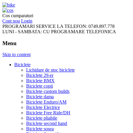
FreeRideBikes
Cos cumparaturi
Cont nou
Login
PROGRAMARI SERVICE LA TELEFON:
0749.897.778
LUNI - SAMBATA:
CU PROGRAMARE TELEFONICA
Menu
Skip to content
Biciclete
Lichidare de stoc biciclete
Biciclete 29-er
Biciclete BMX
Biciclete copii
Biciclete custom builds
Biciclete dama
Biciclete Enduro/AM
Biciclete Electrice
Biciclete Free Ride/DH
Biciclete pliabile
Biciclete second hand
Biciclete sosea