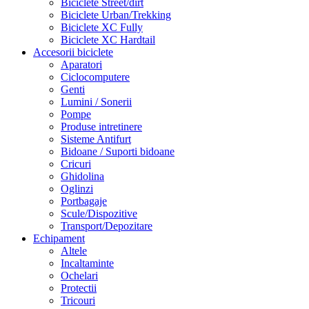
Biciclete Street/dirt
Biciclete Urban/Trekking
Biciclete XC Fully
Biciclete XC Hardtail
Accesorii biciclete
Aparatori
Ciclocomputere
Genti
Lumini / Sonerii
Pompe
Produse intretinere
Sisteme Antifurt
Bidoane / Suporti bidoane
Cricuri
Ghidolina
Oglinzi
Portbagaje
Scule/Dispozitive
Transport/Depozitare
Echipament
Altele
Incaltaminte
Ochelari
Protectii
Tricouri