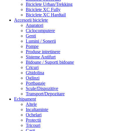
Biciclete Urban/Trekking
Biciclete XC Fully
Biciclete XC Hardtail
Accesorii biciclete
Aparatori
Ciclocomputere
Genti
Lumini / Sonerii
Pompe
Produse intretinere
Sisteme Antifurt
Bidoane / Suporti bidoane
Cricuri
Ghidolina
Oglinzi
Portbagaje
Scule/Dispozitive
Transport/Depozitare
Echipament
Altele
Incaltaminte
Ochelari
Protectii
Tricouri
Casti