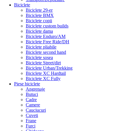
Biciclete
Biciclete 29-er
Biciclete BMX
Biciclete copii
Biciclete custom builds
Biciclete dama
Biciclete Enduro/AM
Biciclete Free Ride/DH
Biciclete pliabile
Biciclete second hand
Biciclete sosea
Biciclete Street/dirt
Biciclete Urban/Trekking
Biciclete XC Hardtail
Biciclete XC Fully
Piese biciclete
Angrenaje
Butuci
Cadre
Camere
Cauciucuri
Cuveti
Frane
Furci