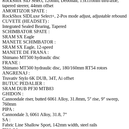
RockShox SID Select, 120mm, Debonair, 15x110mm thru-axle,
tapered steerer, 44mm offset
AMORTIZOR SPATE :
RockShox SIDLuxe Select+, 2-Pos mode adjust, adjustable rebound
CUVETE (HEADSET) :
Integrated Sealed Bearing, Tapered
SCHIMBATOR SPATE :
SRAM SX Eagle
MANETE SCHIMBATOR :
SRAM SX Eagle, 12-speed
MANETE DE FRANA :
Shimano MT500 hydraulic disc
FRANE :
Shimano MT500 hydraulic disc, 180/160mm RT54 rotors
ANGRENAJ :
Truvativ Stylo 6K DUB, 34T, Ai offset
BUTUC PEDALIER :
SRAM DUB PF30 MTB83
GHIDON :
Cannondale riser, butted 6061 Alloy, 31.8mm, 5° rise, 9° sweep,
760mm
PIPA :
Cannondale 3, 6061 Alloy, 31.8, 7°
SA :
Fabric Line Shallow Sport, 142mm width, steel rails