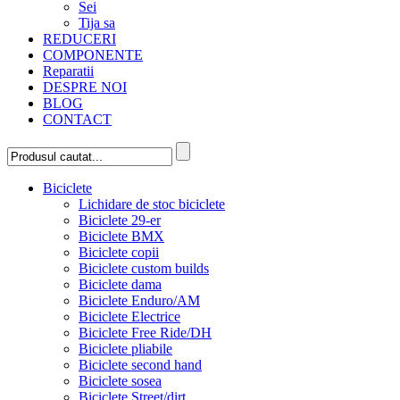
Sei
Tija sa
REDUCERI
COMPONENTE
Reparatii
DESPRE NOI
BLOG
CONTACT
Biciclete
Lichidare de stoc biciclete
Biciclete 29-er
Biciclete BMX
Biciclete copii
Biciclete custom builds
Biciclete dama
Biciclete Enduro/AM
Biciclete Electrice
Biciclete Free Ride/DH
Biciclete pliabile
Biciclete second hand
Biciclete sosea
Biciclete Street/dirt