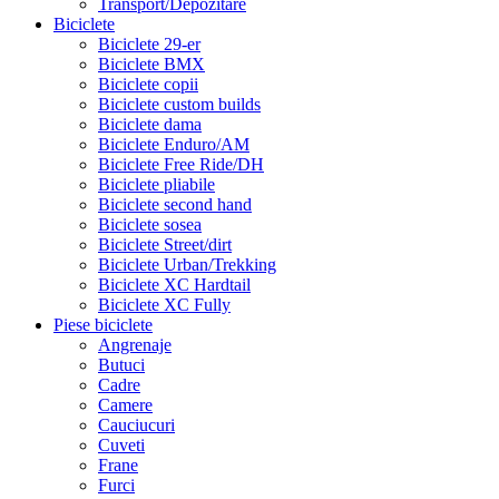
Transport/Depozitare
Biciclete
Biciclete 29-er
Biciclete BMX
Biciclete copii
Biciclete custom builds
Biciclete dama
Biciclete Enduro/AM
Biciclete Free Ride/DH
Biciclete pliabile
Biciclete second hand
Biciclete sosea
Biciclete Street/dirt
Biciclete Urban/Trekking
Biciclete XC Hardtail
Biciclete XC Fully
Piese biciclete
Angrenaje
Butuci
Cadre
Camere
Cauciucuri
Cuveti
Frane
Furci