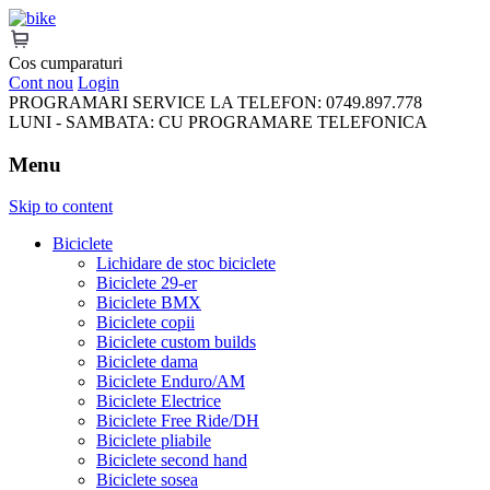
FreeRideBikes
Cos cumparaturi
Cont nou
Login
PROGRAMARI SERVICE LA TELEFON:
0749.897.778
LUNI - SAMBATA:
CU PROGRAMARE TELEFONICA
Menu
Skip to content
Biciclete
Lichidare de stoc biciclete
Biciclete 29-er
Biciclete BMX
Biciclete copii
Biciclete custom builds
Biciclete dama
Biciclete Enduro/AM
Biciclete Electrice
Biciclete Free Ride/DH
Biciclete pliabile
Biciclete second hand
Biciclete sosea