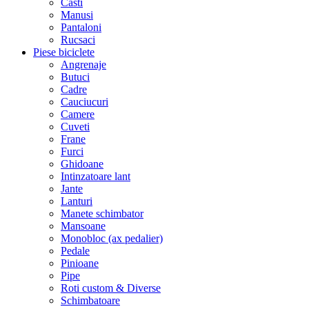
Casti
Manusi
Pantaloni
Rucsaci
Piese biciclete
Angrenaje
Butuci
Cadre
Cauciucuri
Camere
Cuveti
Frane
Furci
Ghidoane
Intinzatoare lant
Jante
Lanturi
Manete schimbator
Mansoane
Monobloc (ax pedalier)
Pedale
Pinioane
Pipe
Roti custom & Diverse
Schimbatoare