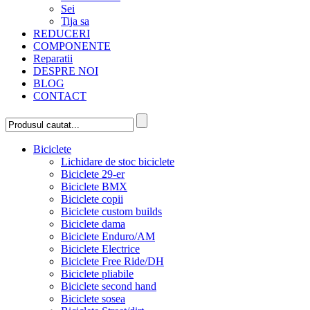
Sei
Tija sa
REDUCERI
COMPONENTE
Reparatii
DESPRE NOI
BLOG
CONTACT
Biciclete
Lichidare de stoc biciclete
Biciclete 29-er
Biciclete BMX
Biciclete copii
Biciclete custom builds
Biciclete dama
Biciclete Enduro/AM
Biciclete Electrice
Biciclete Free Ride/DH
Biciclete pliabile
Biciclete second hand
Biciclete sosea