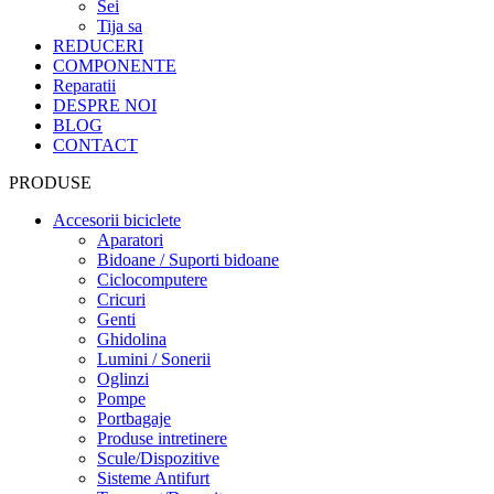
Sei
Tija sa
REDUCERI
COMPONENTE
Reparatii
DESPRE NOI
BLOG
CONTACT
PRODUSE
Accesorii biciclete
Aparatori
Bidoane / Suporti bidoane
Ciclocomputere
Cricuri
Genti
Ghidolina
Lumini / Sonerii
Oglinzi
Pompe
Portbagaje
Produse intretinere
Scule/Dispozitive
Sisteme Antifurt