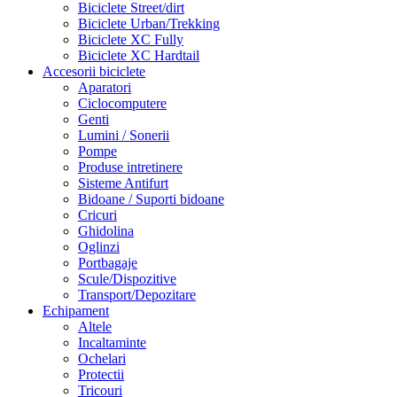
Biciclete Street/dirt
Biciclete Urban/Trekking
Biciclete XC Fully
Biciclete XC Hardtail
Accesorii biciclete
Aparatori
Ciclocomputere
Genti
Lumini / Sonerii
Pompe
Produse intretinere
Sisteme Antifurt
Bidoane / Suporti bidoane
Cricuri
Ghidolina
Oglinzi
Portbagaje
Scule/Dispozitive
Transport/Depozitare
Echipament
Altele
Incaltaminte
Ochelari
Protectii
Tricouri