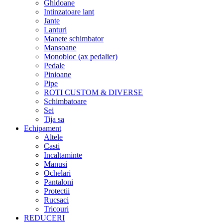
Ghidoane
Intinzatoare lant
Jante
Lanturi
Manete schimbator
Mansoane
Monobloc (ax pedalier)
Pedale
Pinioane
Pipe
ROTI CUSTOM & DIVERSE
Schimbatoare
Sei
Tija sa
Echipament
Altele
Casti
Incaltaminte
Manusi
Ochelari
Pantaloni
Protectii
Rucsaci
Tricouri
REDUCERI