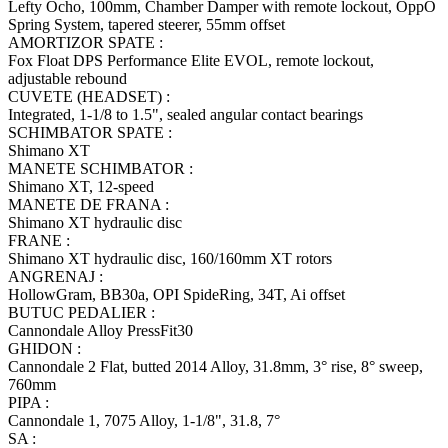
Lefty Ocho, 100mm, Chamber Damper with remote lockout, OppO
Spring System, tapered steerer, 55mm offset
AMORTIZOR SPATE :
Fox Float DPS Performance Elite EVOL, remote lockout,
adjustable rebound
CUVETE (HEADSET) :
Integrated, 1-1/8 to 1.5", sealed angular contact bearings
SCHIMBATOR SPATE :
Shimano XT
MANETE SCHIMBATOR :
Shimano XT, 12-speed
MANETE DE FRANA :
Shimano XT hydraulic disc
FRANE :
Shimano XT hydraulic disc, 160/160mm XT rotors
ANGRENAJ :
HollowGram, BB30a, OPI SpideRing, 34T, Ai offset
BUTUC PEDALIER :
Cannondale Alloy PressFit30
GHIDON :
Cannondale 2 Flat, butted 2014 Alloy, 31.8mm, 3° rise, 8° sweep,
760mm
PIPA :
Cannondale 1, 7075 Alloy, 1-1/8", 31.8, 7°
SA :