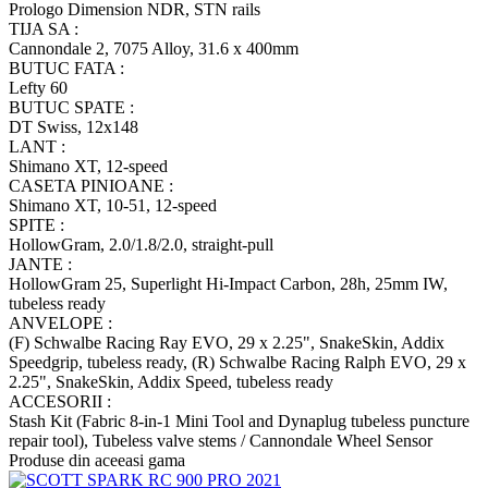
Prologo Dimension NDR, STN rails
TIJA SA :
Cannondale 2, 7075 Alloy, 31.6 x 400mm
BUTUC FATA :
Lefty 60
BUTUC SPATE :
DT Swiss, 12x148
LANT :
Shimano XT, 12-speed
CASETA PINIOANE :
Shimano XT, 10-51, 12-speed
SPITE :
HollowGram, 2.0/1.8/2.0, straight-pull
JANTE :
HollowGram 25, Superlight Hi-Impact Carbon, 28h, 25mm IW,
tubeless ready
ANVELOPE :
(F) Schwalbe Racing Ray EVO, 29 x 2.25", SnakeSkin, Addix
Speedgrip, tubeless ready, (R) Schwalbe Racing Ralph EVO, 29 x
2.25", SnakeSkin, Addix Speed, tubeless ready
ACCESORII :
Stash Kit (Fabric 8-in-1 Mini Tool and Dynaplug tubeless puncture
repair tool), Tubeless valve stems / Cannondale Wheel Sensor
Produse din aceeasi gama