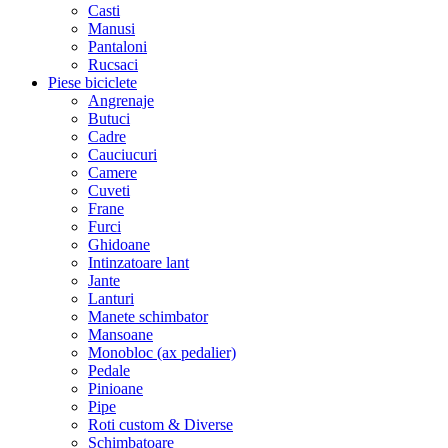
Casti
Manusi
Pantaloni
Rucsaci
Piese biciclete
Angrenaje
Butuci
Cadre
Cauciucuri
Camere
Cuveti
Frane
Furci
Ghidoane
Intinzatoare lant
Jante
Lanturi
Manete schimbator
Mansoane
Monobloc (ax pedalier)
Pedale
Pinioane
Pipe
Roti custom & Diverse
Schimbatoare