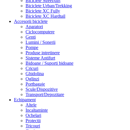
Biciclete Street/dirt
Biciclete Urban/Trekking
Biciclete XC Fully
Biciclete XC Hardtail
Accesorii biciclete
Aparatori
Ciclocomputere
Genti
Lumini / Sonerii
Pompe
Produse intretinere
Sisteme Antifurt
Bidoane / Suporti bidoane
Cricuri
Ghidolina
Oglinzi
Portbagaje
Scule/Dispozitive
Transport/Depozitare
Echipament
Altele
Incaltaminte
Ochelari
Protectii
Tricouri