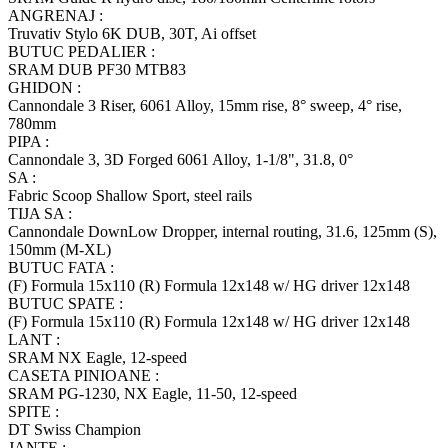
ANGRENAJ :
Truvativ Stylo 6K DUB, 30T, Ai offset
BUTUC PEDALIER :
SRAM DUB PF30 MTB83
GHIDON :
Cannondale 3 Riser, 6061 Alloy, 15mm rise, 8° sweep, 4° rise,
780mm
PIPA :
Cannondale 3, 3D Forged 6061 Alloy, 1-1/8", 31.8, 0°
SA :
Fabric Scoop Shallow Sport, steel rails
TIJA SA :
Cannondale DownLow Dropper, internal routing, 31.6, 125mm (S),
150mm (M-XL)
BUTUC FATA :
(F) Formula 15x110 (R) Formula 12x148 w/ HG driver 12x148
BUTUC SPATE :
(F) Formula 15x110 (R) Formula 12x148 w/ HG driver 12x148
LANT :
SRAM NX Eagle, 12-speed
CASETA PINIOANE :
SRAM PG-1230, NX Eagle, 11-50, 12-speed
SPITE :
DT Swiss Champion
JANTE :