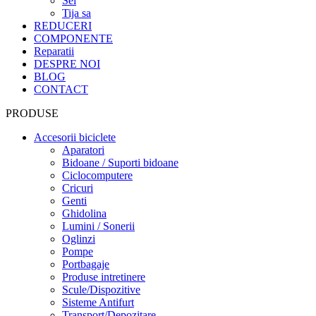
Sei
Tija sa
REDUCERI
COMPONENTE
Reparatii
DESPRE NOI
BLOG
CONTACT
PRODUSE
Accesorii biciclete
Aparatori
Bidoane / Suporti bidoane
Ciclocomputere
Cricuri
Genti
Ghidolina
Lumini / Sonerii
Oglinzi
Pompe
Portbagaje
Produse intretinere
Scule/Dispozitive
Sisteme Antifurt
Transport/Depozitare