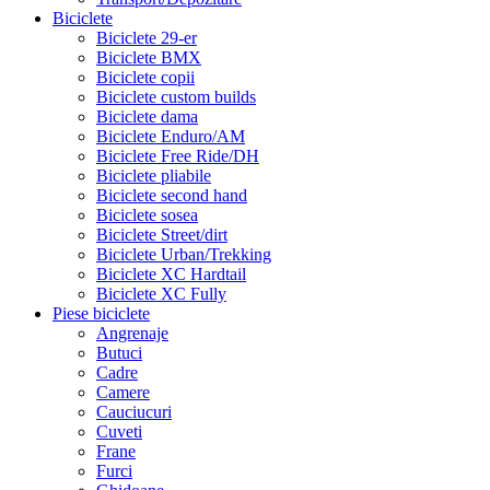
Biciclete
Biciclete 29-er
Biciclete BMX
Biciclete copii
Biciclete custom builds
Biciclete dama
Biciclete Enduro/AM
Biciclete Free Ride/DH
Biciclete pliabile
Biciclete second hand
Biciclete sosea
Biciclete Street/dirt
Biciclete Urban/Trekking
Biciclete XC Hardtail
Biciclete XC Fully
Piese biciclete
Angrenaje
Butuci
Cadre
Camere
Cauciucuri
Cuveti
Frane
Furci