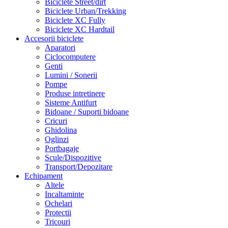
Biciclete Street/dirt
Biciclete Urban/Trekking
Biciclete XC Fully
Biciclete XC Hardtail
Accesorii biciclete
Aparatori
Ciclocomputere
Genti
Lumini / Sonerii
Pompe
Produse intretinere
Sisteme Antifurt
Bidoane / Suporti bidoane
Cricuri
Ghidolina
Oglinzi
Portbagaje
Scule/Dispozitive
Transport/Depozitare
Echipament
Altele
Incaltaminte
Ochelari
Protectii
Tricouri