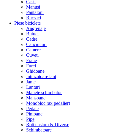
Casti
Manusi
Pantaloni
Rucsaci
Piese biciclete
Angrenaje
Butuci
Cadre
Cauciucuri
Camere
Cuveti
Frane
Furci
Ghidoane
Intinzatoare lant
Jante
Lanturi
Manete schimbator
Mansoane
Monobloc (ax pedalier)
Pedale
Pinioane
Pipe
Roti custom & Diverse
Schimbatoare