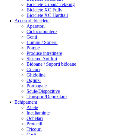
Biciclete Urban/Trekking
Biciclete XC Fully
Biciclete XC Hardtail
Accesorii biciclete
Aparatori
Ciclocomputere
Genti
Lumini / Sonerii
Pompe
Produse intretinere
Sisteme Antifurt
Bidoane / Suporti bidoane
Cricuri
Ghidolina
Oglinzi
Portbagaje
Scule/Dispozitive
Transport/Depozitare
Echipament
Altele
Incaltaminte
Ochelari
Protectii
Tricouri
Casti