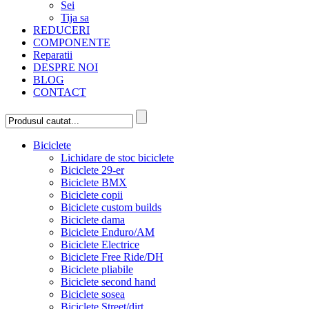
Sei
Tija sa
REDUCERI
COMPONENTE
Reparatii
DESPRE NOI
BLOG
CONTACT
Biciclete
Lichidare de stoc biciclete
Biciclete 29-er
Biciclete BMX
Biciclete copii
Biciclete custom builds
Biciclete dama
Biciclete Enduro/AM
Biciclete Electrice
Biciclete Free Ride/DH
Biciclete pliabile
Biciclete second hand
Biciclete sosea
Biciclete Street/dirt