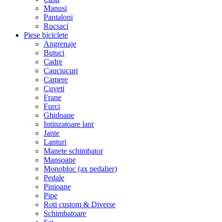
Manusi
Pantaloni
Rucsaci
Piese biciclete
Angrenaje
Butuci
Cadre
Cauciucuri
Camere
Cuveti
Frane
Furci
Ghidoane
Intinzatoare lant
Jante
Lanturi
Manete schimbator
Mansoane
Monobloc (ax pedalier)
Pedale
Pinioane
Pipe
Roti custom & Diverse
Schimbatoare