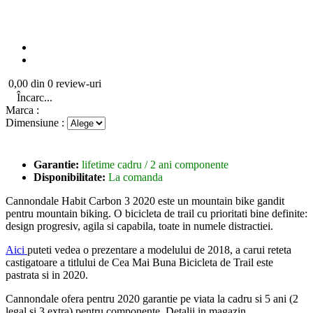
0,00 din 0 review-uri
Încarc...
Marca :
Dimensiune :
Garantie:
lifetime cadru / 2 ani componente
Disponibilitate:
La comanda
Cannondale Habit Carbon 3 2020 este un mountain bike gandit
pentru mountain biking. O bicicleta de trail cu prioritati bine definite:
design progresiv, agila si capabila, toate in numele distractiei.
Aici
puteti vedea o prezentare a modelului de 2018, a carui reteta
castigatoare a titlului de Cea Mai Buna Bicicleta de Trail este
pastrata si in 2020.
Cannondale ofera pentru 2020 garantie pe viata la cadru si 5 ani (2
legal si 3 extra) pentru componente. Detalii in magazin.