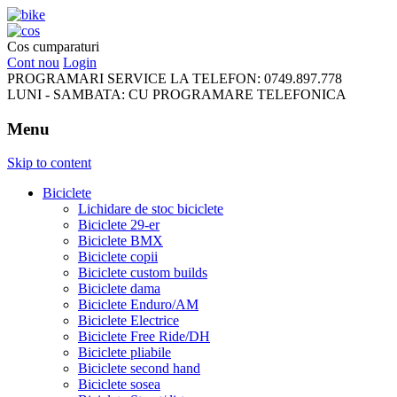
FreeRideBikes
Cos cumparaturi
Cont nou
Login
PROGRAMARI SERVICE LA TELEFON:
0749.897.778
LUNI - SAMBATA:
CU PROGRAMARE TELEFONICA
Menu
Skip to content
Biciclete
Lichidare de stoc biciclete
Biciclete 29-er
Biciclete BMX
Biciclete copii
Biciclete custom builds
Biciclete dama
Biciclete Enduro/AM
Biciclete Electrice
Biciclete Free Ride/DH
Biciclete pliabile
Biciclete second hand
Biciclete sosea