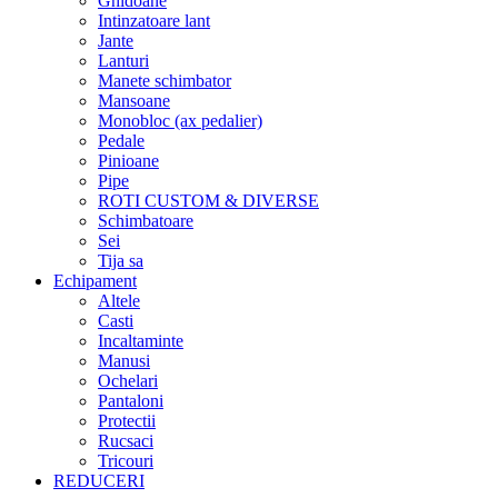
Ghidoane
Intinzatoare lant
Jante
Lanturi
Manete schimbator
Mansoane
Monobloc (ax pedalier)
Pedale
Pinioane
Pipe
ROTI CUSTOM & DIVERSE
Schimbatoare
Sei
Tija sa
Echipament
Altele
Casti
Incaltaminte
Manusi
Ochelari
Pantaloni
Protectii
Rucsaci
Tricouri
REDUCERI