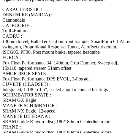
CARACTERISTICI
DENUMIRE (MARCA) :
Cannondale
CATEGORIE :
Trail -Enduro
CADRU :
130mm travel, BallisTec Carbon front triangle, SmartForm C1 Alloy
swingarm, Proportional Response Tuned, Ai offset drivetrain,
ISCG05, PF30, Post mount brake, tapered headtube
FURCA :
Fox Float Performance 34, 140mm, Grip Damper, Sweep adj.,
15x110, tapered steerer, 51mm offset
AMORTIZOR SPATE :
Fox Float Performance DPS EVOL, 3-Pos adj.
CUVETE (HEADSET) :
Integrated, 1-1/8 to 1.5", sealed angular contact bearings
SCHIMBATOR SPATE :
SRAM GX Eagle
MANETE SCHIMBATOR :
SRAM NX Eagle, 12-speed
MANETE DE FRANA :
SRAM Guide R hydro disc, 180/180mm Centerline rotors
FRANE :
SRAM Guide R hydro disc, 180/180mm Centerline rotors