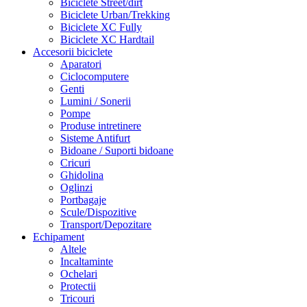
Biciclete Street/dirt
Biciclete Urban/Trekking
Biciclete XC Fully
Biciclete XC Hardtail
Accesorii biciclete
Aparatori
Ciclocomputere
Genti
Lumini / Sonerii
Pompe
Produse intretinere
Sisteme Antifurt
Bidoane / Suporti bidoane
Cricuri
Ghidolina
Oglinzi
Portbagaje
Scule/Dispozitive
Transport/Depozitare
Echipament
Altele
Incaltaminte
Ochelari
Protectii
Tricouri