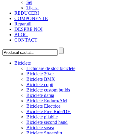
Sei
Tija sa
REDUCERI
COMPONENTE
Reparatii
DESPRE NOI
BLOG
CONTACT
Biciclete
Lichidare de stoc biciclete
Biciclete 29-er
Biciclete BMX
Biciclete copii
Biciclete custom builds
Biciclete dama
Biciclete Enduro/AM
Biciclete Electrice
Biciclete Free Ride/DH
Biciclete pliabile
Biciclete second hand
Biciclete sosea
Biciclete Street/dirt