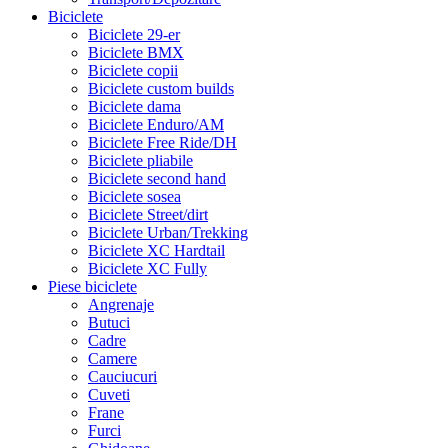
Biciclete
Biciclete 29-er
Biciclete BMX
Biciclete copii
Biciclete custom builds
Biciclete dama
Biciclete Enduro/AM
Biciclete Free Ride/DH
Biciclete pliabile
Biciclete second hand
Biciclete sosea
Biciclete Street/dirt
Biciclete Urban/Trekking
Biciclete XC Hardtail
Biciclete XC Fully
Piese biciclete
Angrenaje
Butuci
Cadre
Camere
Cauciucuri
Cuveti
Frane
Furci