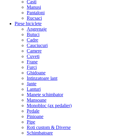
Casti
Manusi
Pantaloni
Rucsaci
Piese biciclete
Angrenaje
Butuci
Cadre
Cauciucuri
Camere
Cuveti
Frane
Furci
Ghidoane
Intinzatoare lant
Jante
Lanturi
Manete schimbator
Mansoane
Monobloc (ax pedalier)
Pedale
Pinioane
Pipe
Roti custom & Diverse
Schimbatoare