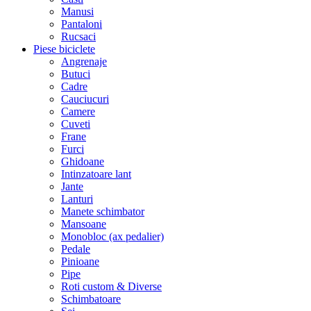
Manusi
Pantaloni
Rucsaci
Piese biciclete
Angrenaje
Butuci
Cadre
Cauciucuri
Camere
Cuveti
Frane
Furci
Ghidoane
Intinzatoare lant
Jante
Lanturi
Manete schimbator
Mansoane
Monobloc (ax pedalier)
Pedale
Pinioane
Pipe
Roti custom & Diverse
Schimbatoare