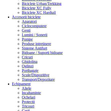
Biciclete Urban/Trekking
Biciclete XC Fully
Biciclete XC Hardtail
Accesorii biciclete
Aparatori
Ciclocomputere
Genti
Lumini / Sonerii
Pompe
Produse intretinere
Sisteme Antifurt
Bidoane / Suporti bidoane
Cricuri
Ghidolina
Oglinzi
Portbagaje
Scule/Dispozitive
Transport/Depozitare
Echipament
Altele
Incaltaminte
Ochelari
Protectii
Tricouri
Casti