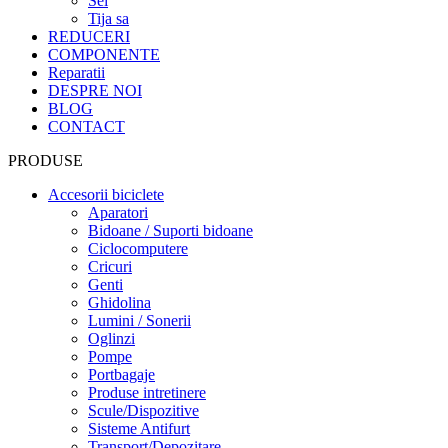
Sei
Tija sa
REDUCERI
COMPONENTE
Reparatii
DESPRE NOI
BLOG
CONTACT
PRODUSE
Accesorii biciclete
Aparatori
Bidoane / Suporti bidoane
Ciclocomputere
Cricuri
Genti
Ghidolina
Lumini / Sonerii
Oglinzi
Pompe
Portbagaje
Produse intretinere
Scule/Dispozitive
Sisteme Antifurt
Transport/Depozitare