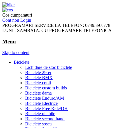
FreeRideBikes
Cos cumparaturi
Cont nou
Login
PROGRAMARI SERVICE LA TELEFON:
0749.897.778
LUNI - SAMBATA:
CU PROGRAMARE TELEFONICA
Menu
Skip to content
Biciclete
Lichidare de stoc biciclete
Biciclete 29-er
Biciclete BMX
Biciclete copii
Biciclete custom builds
Biciclete dama
Biciclete Enduro/AM
Biciclete Electrice
Biciclete Free Ride/DH
Biciclete pliabile
Biciclete second hand
Biciclete sosea