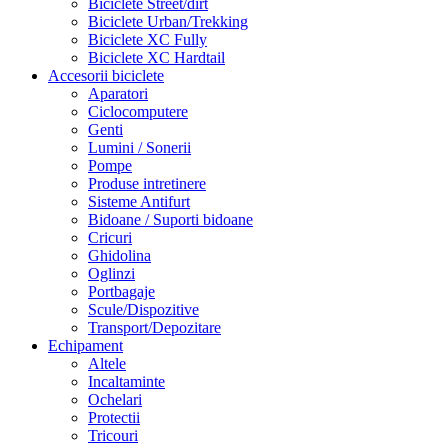
Biciclete Street/dirt
Biciclete Urban/Trekking
Biciclete XC Fully
Biciclete XC Hardtail
Accesorii biciclete
Aparatori
Ciclocomputere
Genti
Lumini / Sonerii
Pompe
Produse intretinere
Sisteme Antifurt
Bidoane / Suporti bidoane
Cricuri
Ghidolina
Oglinzi
Portbagaje
Scule/Dispozitive
Transport/Depozitare
Echipament
Altele
Incaltaminte
Ochelari
Protectii
Tricouri