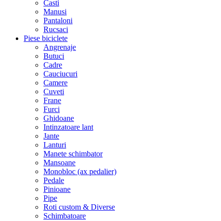
Casti
Manusi
Pantaloni
Rucsaci
Piese biciclete
Angrenaje
Butuci
Cadre
Cauciucuri
Camere
Cuveti
Frane
Furci
Ghidoane
Intinzatoare lant
Jante
Lanturi
Manete schimbator
Mansoane
Monobloc (ax pedalier)
Pedale
Pinioane
Pipe
Roti custom & Diverse
Schimbatoare