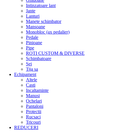
Ghidoane
Intinzatoare lant
Jante
Lanturi
Manete schimbator
Mansoane
Monobloc (ax pedalier)
Pedale
Pinioane
Pipe
ROTI CUSTOM & DIVERSE
Schimbatoare
Sei
Tija sa
Echipament
Altele
Casti
Incaltaminte
Manusi
Ochelari
Pantaloni
Protectii
Rucsaci
Tricouri
REDUCERI