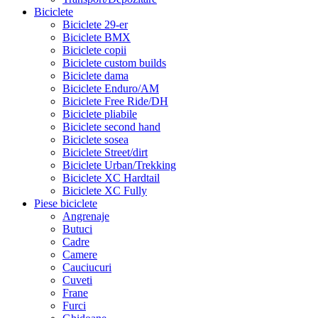
Biciclete
Biciclete 29-er
Biciclete BMX
Biciclete copii
Biciclete custom builds
Biciclete dama
Biciclete Enduro/AM
Biciclete Free Ride/DH
Biciclete pliabile
Biciclete second hand
Biciclete sosea
Biciclete Street/dirt
Biciclete Urban/Trekking
Biciclete XC Hardtail
Biciclete XC Fully
Piese biciclete
Angrenaje
Butuci
Cadre
Camere
Cauciucuri
Cuveti
Frane
Furci