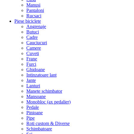
Manusi
Pantaloni
Rucsaci
Piese biciclete
Angrenaje
Butuci
Cadre
Cauciucuri
Camere
Cuveti
Frane
Furci
Ghidoane
Intinzatoare lant
Jante
Lanturi
Manete schimbator
Mansoane
Monobloc (ax pedalier)
Pedale
Pinioane
Pipe
Roti custom & Diverse
Schimbatoare