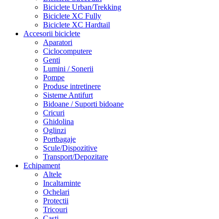
Biciclete Urban/Trekking
Biciclete XC Fully
Biciclete XC Hardtail
Accesorii biciclete
Aparatori
Ciclocomputere
Genti
Lumini / Sonerii
Pompe
Produse intretinere
Sisteme Antifurt
Bidoane / Suporti bidoane
Cricuri
Ghidolina
Oglinzi
Portbagaje
Scule/Dispozitive
Transport/Depozitare
Echipament
Altele
Incaltaminte
Ochelari
Protectii
Tricouri
Casti