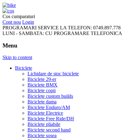
FreeRideBikes
Cos cumparaturi
Cont nou
Login
PROGRAMARI SERVICE LA TELEFON:
0749.897.778
LUNI - SAMBATA:
CU PROGRAMARE TELEFONICA
Menu
Skip to content
Biciclete
Lichidare de stoc biciclete
Biciclete 29-er
Biciclete BMX
Biciclete copii
Biciclete custom builds
Biciclete dama
Biciclete Enduro/AM
Biciclete Electrice
Biciclete Free Ride/DH
Biciclete pliabile
Biciclete second hand
Biciclete sosea