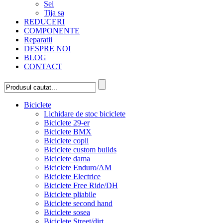
Sei
Tija sa
REDUCERI
COMPONENTE
Reparatii
DESPRE NOI
BLOG
CONTACT
Biciclete
Lichidare de stoc biciclete
Biciclete 29-er
Biciclete BMX
Biciclete copii
Biciclete custom builds
Biciclete dama
Biciclete Enduro/AM
Biciclete Electrice
Biciclete Free Ride/DH
Biciclete pliabile
Biciclete second hand
Biciclete sosea
Biciclete Street/dirt