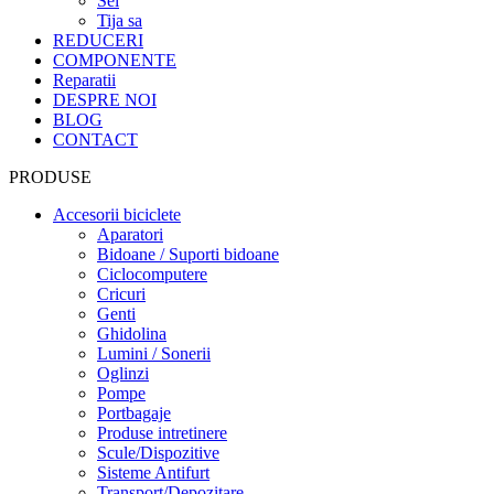
Sei
Tija sa
REDUCERI
COMPONENTE
Reparatii
DESPRE NOI
BLOG
CONTACT
PRODUSE
Accesorii biciclete
Aparatori
Bidoane / Suporti bidoane
Ciclocomputere
Cricuri
Genti
Ghidolina
Lumini / Sonerii
Oglinzi
Pompe
Portbagaje
Produse intretinere
Scule/Dispozitive
Sisteme Antifurt
Transport/Depozitare