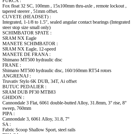
FURCA :
Fox float 32 SC, 100mm , 15x100mm thru-axle , remote lockout ,
tapered steerer , 51mm offset.
CUVETE (HEADSET) :
Integrated, 1-1/8 to 1.5", sealed angular contact bearings (Integrated
steer stop size small only)
SCHIMBATOR SPATE :
SRAM NX Eagle
MANETE SCHIMBATOR :
SRAM NX Eagle, 12-speed
MANETE DE FRANA :
Shimano MT500 hydraulic disc
FRANE :
Shimano MT500 hydraulic disc, 160/160mm RT54 rotors
ANGRENAJ :
Truvativ Stylo 6K DUB, 34T, Ai offset
BUTUC PEDALIER :
SRAM DUB PF30 MTB83
GHIDON :
Cannondale 3 Flat, 6061 double-butted Alloy, 31.8mm, 3° rise, 8°
sweep, 760mm
PIPA :
Cannondale 3, 6061 Alloy, 31.8, 7°
SA :
Fabric Scoop Shallow Sport, steel rails