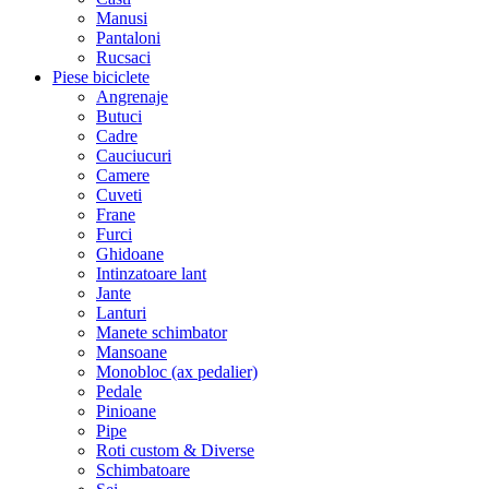
Manusi
Pantaloni
Rucsaci
Piese biciclete
Angrenaje
Butuci
Cadre
Cauciucuri
Camere
Cuveti
Frane
Furci
Ghidoane
Intinzatoare lant
Jante
Lanturi
Manete schimbator
Mansoane
Monobloc (ax pedalier)
Pedale
Pinioane
Pipe
Roti custom & Diverse
Schimbatoare