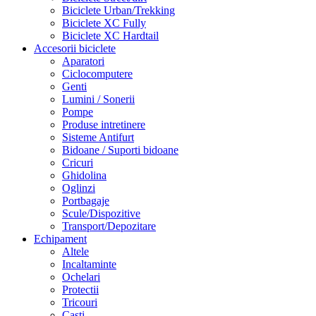
Biciclete Urban/Trekking
Biciclete XC Fully
Biciclete XC Hardtail
Accesorii biciclete
Aparatori
Ciclocomputere
Genti
Lumini / Sonerii
Pompe
Produse intretinere
Sisteme Antifurt
Bidoane / Suporti bidoane
Cricuri
Ghidolina
Oglinzi
Portbagaje
Scule/Dispozitive
Transport/Depozitare
Echipament
Altele
Incaltaminte
Ochelari
Protectii
Tricouri
Casti