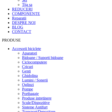
Sei
Tija sa
REDUCERI
COMPONENTE
Reparatii
DESPRE NOI
BLOG
CONTACT
PRODUSE
Accesorii biciclete
Aparatori
Bidoane / Suporti bidoane
Ciclocomputere
Cricuri
Genti
Ghidolina
Lumini / Sonerii
Oglinzi
Pompe
Portbagaje
Produse intretinere
Scule/Dispozitive
Sisteme Antifurt
Transport/Depozitare