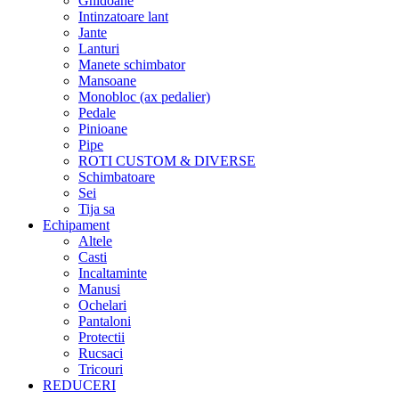
Ghidoane
Intinzatoare lant
Jante
Lanturi
Manete schimbator
Mansoane
Monobloc (ax pedalier)
Pedale
Pinioane
Pipe
ROTI CUSTOM & DIVERSE
Schimbatoare
Sei
Tija sa
Echipament
Altele
Casti
Incaltaminte
Manusi
Ochelari
Pantaloni
Protectii
Rucsaci
Tricouri
REDUCERI