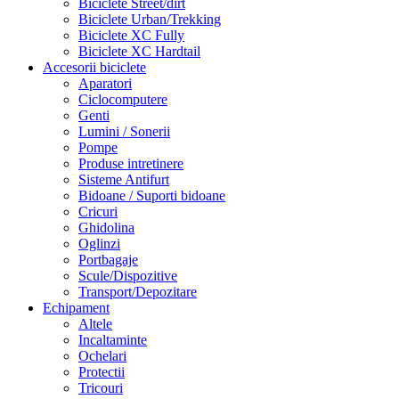
Biciclete Street/dirt
Biciclete Urban/Trekking
Biciclete XC Fully
Biciclete XC Hardtail
Accesorii biciclete
Aparatori
Ciclocomputere
Genti
Lumini / Sonerii
Pompe
Produse intretinere
Sisteme Antifurt
Bidoane / Suporti bidoane
Cricuri
Ghidolina
Oglinzi
Portbagaje
Scule/Dispozitive
Transport/Depozitare
Echipament
Altele
Incaltaminte
Ochelari
Protectii
Tricouri