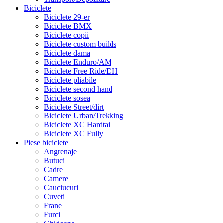
Biciclete
Biciclete 29-er
Biciclete BMX
Biciclete copii
Biciclete custom builds
Biciclete dama
Biciclete Enduro/AM
Biciclete Free Ride/DH
Biciclete pliabile
Biciclete second hand
Biciclete sosea
Biciclete Street/dirt
Biciclete Urban/Trekking
Biciclete XC Hardtail
Biciclete XC Fully
Piese biciclete
Angrenaje
Butuci
Cadre
Camere
Cauciucuri
Cuveti
Frane
Furci