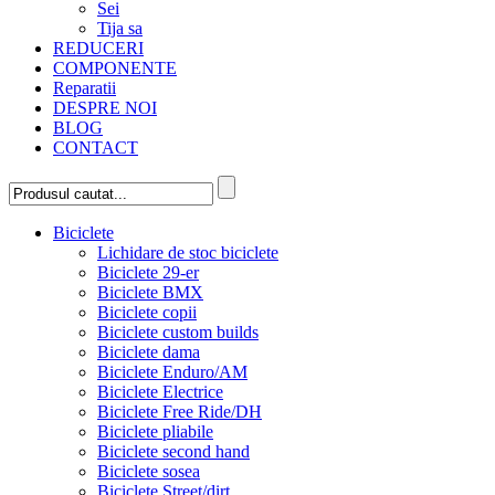
Sei
Tija sa
REDUCERI
COMPONENTE
Reparatii
DESPRE NOI
BLOG
CONTACT
Biciclete
Lichidare de stoc biciclete
Biciclete 29-er
Biciclete BMX
Biciclete copii
Biciclete custom builds
Biciclete dama
Biciclete Enduro/AM
Biciclete Electrice
Biciclete Free Ride/DH
Biciclete pliabile
Biciclete second hand
Biciclete sosea
Biciclete Street/dirt