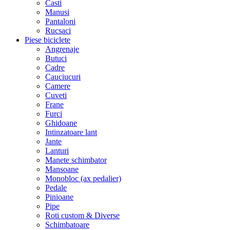
Casti
Manusi
Pantaloni
Rucsaci
Piese biciclete
Angrenaje
Butuci
Cadre
Cauciucuri
Camere
Cuveti
Frane
Furci
Ghidoane
Intinzatoare lant
Jante
Lanturi
Manete schimbator
Mansoane
Monobloc (ax pedalier)
Pedale
Pinioane
Pipe
Roti custom & Diverse
Schimbatoare