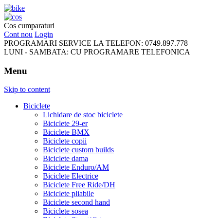
FreeRideBikes
Cos cumparaturi
Cont nou
Login
PROGRAMARI SERVICE LA TELEFON:
0749.897.778
LUNI - SAMBATA:
CU PROGRAMARE TELEFONICA
Menu
Skip to content
Biciclete
Lichidare de stoc biciclete
Biciclete 29-er
Biciclete BMX
Biciclete copii
Biciclete custom builds
Biciclete dama
Biciclete Enduro/AM
Biciclete Electrice
Biciclete Free Ride/DH
Biciclete pliabile
Biciclete second hand
Biciclete sosea